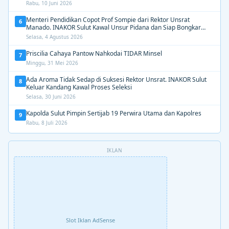
Dipertahankan”
Rabu, 10 Juni 2026
Menteri Pendidikan Copot Prof Sompie dari Rektor Unsrat
6
Manado. INAKOR Sulut Kawal Unsur Pidana dan Siap Bongkar
Aroma Busuk di Suksesi Rektor
Selasa, 4 Agustus 2026
Priscilia Cahaya Pantow Nahkodai TIDAR Minsel
7
Minggu, 31 Mei 2026
Ada Aroma Tidak Sedap di Suksesi Rektor Unsrat. INAKOR Sulut
8
Keluar Kandang Kawal Proses Seleksi
Selasa, 30 Juni 2026
Kapolda Sulut Pimpin Sertijab 19 Perwira Utama dan Kapolres
9
Rabu, 8 Juli 2026
IKLAN
Slot Iklan AdSense