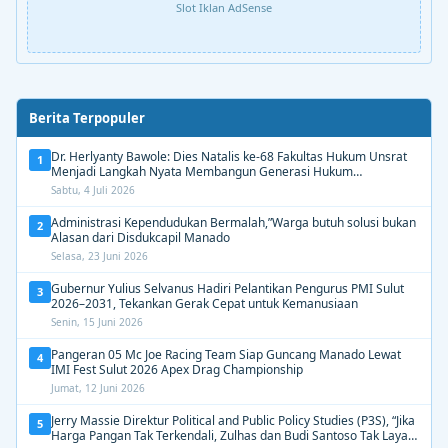
Slot Iklan AdSense
Berita Terpopuler
Dr. Herlyanty Bawole: Dies Natalis ke-68 Fakultas Hukum Unsrat
1
Menjadi Langkah Nyata Membangun Generasi Hukum
Berdampak
Sabtu, 4 Juli 2026
Administrasi Kependudukan Bermalah,”Warga butuh solusi bukan
2
Alasan dari Disdukcapil Manado
Selasa, 23 Juni 2026
Gubernur Yulius Selvanus Hadiri Pelantikan Pengurus PMI Sulut
3
2026–2031, Tekankan Gerak Cepat untuk Kemanusiaan
Senin, 15 Juni 2026
Pangeran 05 Mc Joe Racing Team Siap Guncang Manado Lewat
4
IMI Fest Sulut 2026 Apex Drag Championship
Jumat, 12 Juni 2026
Jerry Massie Direktur Political and Public Policy Studies (P3S), “Jika
5
Harga Pangan Tak Terkendali, Zulhas dan Budi Santoso Tak Layak