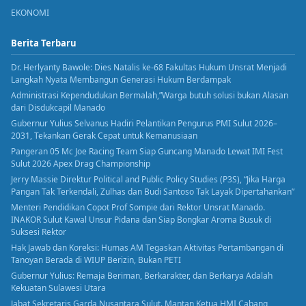
EKONOMI
Berita Terbaru
Dr. Herlyanty Bawole: Dies Natalis ke-68 Fakultas Hukum Unsrat Menjadi
Langkah Nyata Membangun Generasi Hukum Berdampak
Administrasi Kependudukan Bermalah,”Warga butuh solusi bukan Alasan
dari Disdukcapil Manado
Gubernur Yulius Selvanus Hadiri Pelantikan Pengurus PMI Sulut 2026–
2031, Tekankan Gerak Cepat untuk Kemanusiaan
Pangeran 05 Mc Joe Racing Team Siap Guncang Manado Lewat IMI Fest
Sulut 2026 Apex Drag Championship
Jerry Massie Direktur Political and Public Policy Studies (P3S), “Jika Harga
Pangan Tak Terkendali, Zulhas dan Budi Santoso Tak Layak Dipertahankan”
Menteri Pendidikan Copot Prof Sompie dari Rektor Unsrat Manado.
INAKOR Sulut Kawal Unsur Pidana dan Siap Bongkar Aroma Busuk di
Suksesi Rektor
Hak Jawab dan Koreksi: Humas AM Tegaskan Aktivitas Pertambangan di
Tanoyan Berada di WIUP Berizin, Bukan PETI
Gubernur Yulius: Remaja Beriman, Berkarakter, dan Berkarya Adalah
Kekuatan Sulawesi Utara
Jabat Sekretaris Garda Nusantara Sulut. Mantan Ketua HMI Cabang