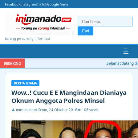
Facebook
Instagram
TikTok
Google News
Cari
torang pe corong informasi
☰
Selamat datang di i
BREAKING
BERITA UTAMA
Wow..! Cucu E E Mangindaan Dianiaya
Oknum Anggota Polres Minsel
👤 inimanado
📅 Senin, 24 Oktober 2016
👁 106 views