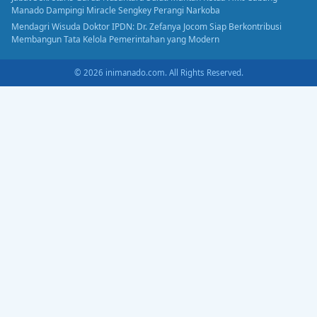
Manado Dampingi Miracle Sengkey Perangi Narkoba
Mendagri Wisuda Doktor IPDN: Dr. Zefanya Jocom Siap Berkontribusi
Membangun Tata Kelola Pemerintahan yang Modern
© 2026 inimanado.com. All Rights Reserved.