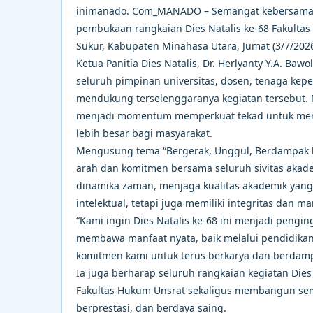
inimanado. Com_MANADO – Semangat kebersamaan
pembukaan rangkaian Dies Natalis ke-68 Fakultas 
Sukur, Kabupaten Minahasa Utara, Jumat (3/7/2026
Ketua Panitia Dies Natalis, Dr. Herlyanty Y.A. Ba
seluruh pimpinan universitas, dosen, tenaga kepe
mendukung terselenggaranya kegiatan tersebut. M
menjadi momentum memperkuat tekad untuk mem
lebih besar bagi masyarakat.
Mengusung tema “Bergerak, Unggul, Berdampak 
arah dan komitmen bersama seluruh sivitas akade
dinamika zaman, menjaga kualitas akademik yang 
intelektual, tetapi juga memiliki integritas dan
“Kami ingin Dies Natalis ke-68 ini menjadi pengi
membawa manfaat nyata, baik melalui pendidikan
komitmen kami untuk terus berkarya dan berdampa
Ia juga berharap seluruh rangkaian kegiatan Die
Fakultas Hukum Unsrat sekaligus membangun sem
berprestasi, dan berdaya saing.