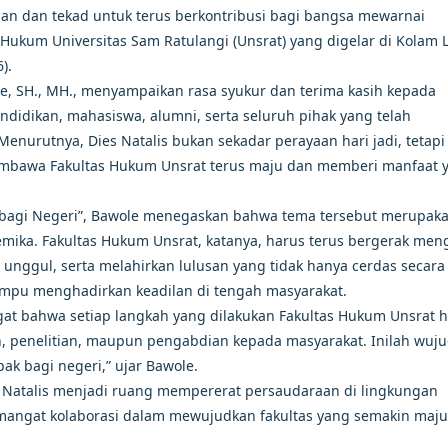
 dan tekad untuk terus berkontribusi bagi bangsa mewarnai
Hukum Universitas Sam Ratulangi (Unsrat) yang digelar di Kolam L
).
wole, SH., MH., menyampaikan rasa syukur dan terima kasih kepada
ndidikan, mahasiswa, alumni, serta seluruh pihak yang telah
enurutnya, Dies Natalis bukan sekadar perayaan hari jadi, tetapi
bawa Fakultas Hukum Unsrat terus maju dan memberi manfaat 
bagi Negeri”, Bawole menegaskan bahwa tema tersebut merupak
mika. Fakultas Hukum Unsrat, katanya, harus terus bergerak meng
unggul, serta melahirkan lulusan yang tidak hanya cerdas secara
 mampu menghadirkan keadilan di tengah masyarakat.
ngat bahwa setiap langkah yang dilakukan Fakultas Hukum Unsrat 
, penelitian, maupun pengabdian kepada masyarakat. Inilah wuj
k bagi negeri,” ujar Bawole.
s Natalis menjadi ruang mempererat persaudaraan di lingkungan
angat kolaborasi dalam mewujudkan fakultas yang semakin maju