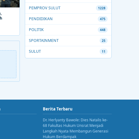
PEMPROV SULUT
1228
,
ah
PENDIDIKAN
475
POLITIK
448
SPORTAINMENT
25
SULUT
11
a
Berita Terbaru
Dr. Herlyanty Bawole: Dies Natalis ke-
68 Fakultas Hukum Unsrat Menjadi
Langkah Nyata Membangun Generasi
Hukum Berdampak