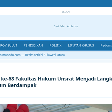
IKLAN
Slot Iklan AdSense
ROV SULUT
PENDIDIKAN
POLITIK
LIPUTAN KHUSUS
Pedoma
manado.com — Berita terkini Sulawesi Utara
is ke-68 Fakultas Hukum Unsrat Menjadi Lang
kum Berdampak