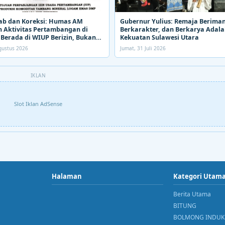
ab dan Koreksi: Humas AM
Gubernur Yulius: Remaja Beriman
 Aktivitas Pertambangan di
Berkarakter, dan Berkarya Adal
Berada di WIUP Berizin, Bukan
Kekuatan Sulawesi Utara
Agustus 2026
Jumat, 31 Juli 2026
IKLAN
Slot Iklan AdSense
Halaman
Kategori Utam
Berita Utama
BITUNG
BOLMONG INDUK