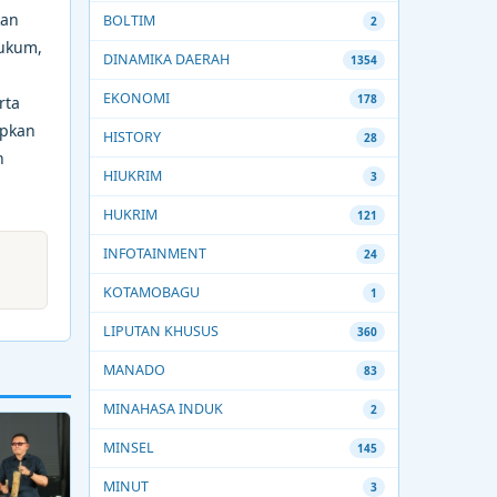
kan
BOLTIM
2
Hukum,
DINAMIKA DAERAH
1354
EKONOMI
178
rta
apkan
HISTORY
28
n
HIUKRIM
3
HUKRIM
121
INFOTAINMENT
24
KOTAMOBAGU
1
LIPUTAN KHUSUS
360
MANADO
83
MINAHASA INDUK
2
MINSEL
145
MINUT
3