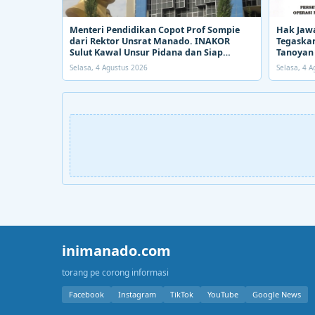
Menteri Pendidikan Copot Prof Sompie
Hak Jaw
dari Rektor Unsrat Manado. INAKOR
Tegaskan
Sulut Kawal Unsur Pidana dan Siap
Tanoyan 
Bongkar Aroma Busuk di Suksesi Rektor
PETI
Selasa, 4 Agustus 2026
Selasa, 4 
inimanado.com
torang pe corong informasi
Facebook
Instagram
TikTok
YouTube
Google News