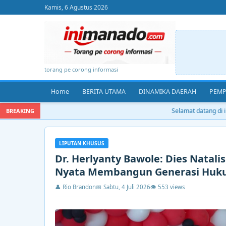
Kamis, 6 Agustus 2026
torang pe corong informasi
Home
BERITA UTAMA
DINAMIKA DAERAH
PEMP
Selamat datang di ini
BREAKING
LIPUTAN KHUSUS
Dr. Herlyanty Bawole: Dies Natal
Nyata Membangun Generasi Hu
👤 Rio Brandon
📅 Sabtu, 4 Juli 2026
👁 553 views