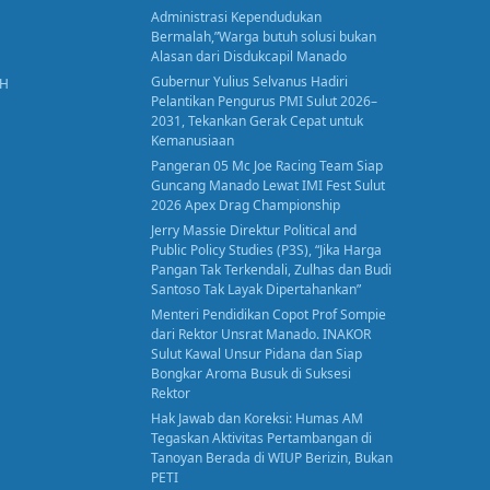
Administrasi Kependudukan
Bermalah,”Warga butuh solusi bukan
Alasan dari Disdukcapil Manado
Gubernur Yulius Selvanus Hadiri
AH
Pelantikan Pengurus PMI Sulut 2026–
2031, Tekankan Gerak Cepat untuk
Kemanusiaan
Pangeran 05 Mc Joe Racing Team Siap
Guncang Manado Lewat IMI Fest Sulut
2026 Apex Drag Championship
Jerry Massie Direktur Political and
Public Policy Studies (P3S), “Jika Harga
Pangan Tak Terkendali, Zulhas dan Budi
Santoso Tak Layak Dipertahankan”
Menteri Pendidikan Copot Prof Sompie
dari Rektor Unsrat Manado. INAKOR
Sulut Kawal Unsur Pidana dan Siap
Bongkar Aroma Busuk di Suksesi
Rektor
Hak Jawab dan Koreksi: Humas AM
Tegaskan Aktivitas Pertambangan di
Tanoyan Berada di WIUP Berizin, Bukan
PETI