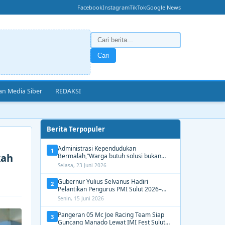
Facebook
Instagram
TikTok
Google News
Cari
n Media Siber
REDAKSI
Berita Terpopuler
Administrasi Kependudukan
1
kah
Bermalah,”Warga butuh solusi bukan
Alasan dari Disdukcapil Manado
Selasa, 23 Juni 2026
Gubernur Yulius Selvanus Hadiri
2
Pelantikan Pengurus PMI Sulut 2026–
2031, Tekankan Gerak Cepat untuk
Senin, 15 Juni 2026
Kemanusiaan
Pangeran 05 Mc Joe Racing Team Siap
3
Guncang Manado Lewat IMI Fest Sulut