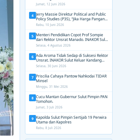
2026 Apex Drag Championship
Jumat, 12 Juni 2026
Jerry Massie Direktur Political and Public
4
Policy Studies (P3S), “Jika Harga Pangan
Tak Terkendali, Zulhas dan Budi Santoso
Rabu, 10 Juni 2026
Tak Layak Dipertahankan”
Menteri Pendidikan Copot Prof Sompie
5
dari Rektor Unsrat Manado. INAKOR Sulut
Kawal Unsur Pidana dan Siap Bongkar
Selasa, 4 Agustus 2026
Aroma Busuk di Suksesi Rektor
Ada Aroma Tidak Sedap di Suksesi Rektor
6
Unsrat. INAKOR Sulut Keluar Kandang
Kawal Proses Seleksi
Selasa, 30 Juni 2026
Priscilia Cahaya Pantow Nahkodai TIDAR
7
Minsel
Minggu, 31 Mei 2026
Cucu Mantan Gubernur Sulut Pimpin PAN
8
Tomohon.
Jumat, 3 Juli 2026
Kapolda Sulut Pimpin Sertijab 19 Perwira
9
Utama dan Kapolres
Rabu, 8 Juli 2026