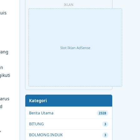
IKLAN
uis
Slot Iklan AdSense
yang
an
ikuti
harus
Kategori
ud
Berita Utama
2328
BITUNG
3
,
BOLMONG INDUK
3