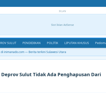
IKLAN
Slot Iklan AdSense
ROV SULUT
PENDIDIKAN
POLITIK
LIPUTAN KHUSUS
Pedoma
 inimanado.com — Berita terkini Sulawesi Utara
 Deprov Sulut Tidak Ada Penghapusan Dari