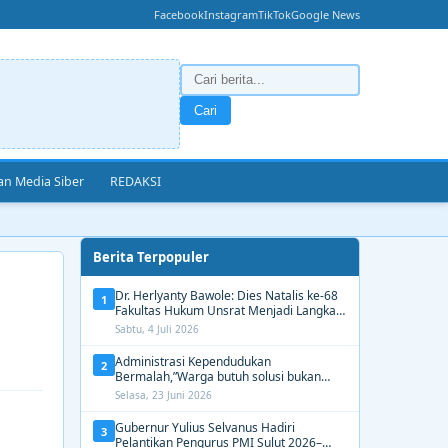
Facebook
Instagram
TikTok
Google News
Cari
n Media Siber
REDAKSI
Berita Terpopuler
Dr. Herlyanty Bawole: Dies Natalis ke-68
1
Fakultas Hukum Unsrat Menjadi Langkah
Nyata Membangun Generasi Hukum
Sabtu, 4 Juli 2026
Berdampak
Administrasi Kependudukan
2
Bermalah,”Warga butuh solusi bukan
Alasan dari Disdukcapil Manado
Selasa, 23 Juni 2026
Gubernur Yulius Selvanus Hadiri
3
Pelantikan Pengurus PMI Sulut 2026–