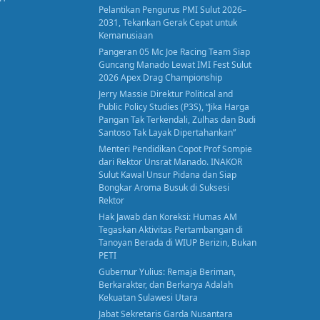
Pelantikan Pengurus PMI Sulut 2026–
2031, Tekankan Gerak Cepat untuk
Kemanusiaan
Pangeran 05 Mc Joe Racing Team Siap
Guncang Manado Lewat IMI Fest Sulut
2026 Apex Drag Championship
Jerry Massie Direktur Political and
Public Policy Studies (P3S), “Jika Harga
Pangan Tak Terkendali, Zulhas dan Budi
Santoso Tak Layak Dipertahankan”
Menteri Pendidikan Copot Prof Sompie
dari Rektor Unsrat Manado. INAKOR
Sulut Kawal Unsur Pidana dan Siap
Bongkar Aroma Busuk di Suksesi
Rektor
Hak Jawab dan Koreksi: Humas AM
Tegaskan Aktivitas Pertambangan di
Tanoyan Berada di WIUP Berizin, Bukan
PETI
Gubernur Yulius: Remaja Beriman,
Berkarakter, dan Berkarya Adalah
Kekuatan Sulawesi Utara
Jabat Sekretaris Garda Nusantara