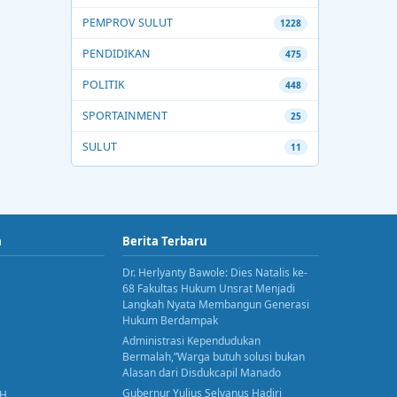
PEMPROV SULUT
1228
PENDIDIKAN
475
POLITIK
448
SPORTAINMENT
25
SULUT
11
a
Berita Terbaru
Dr. Herlyanty Bawole: Dies Natalis ke-
68 Fakultas Hukum Unsrat Menjadi
Langkah Nyata Membangun Generasi
Hukum Berdampak
Administrasi Kependudukan
Bermalah,”Warga butuh solusi bukan
Alasan dari Disdukcapil Manado
Gubernur Yulius Selvanus Hadiri
AH