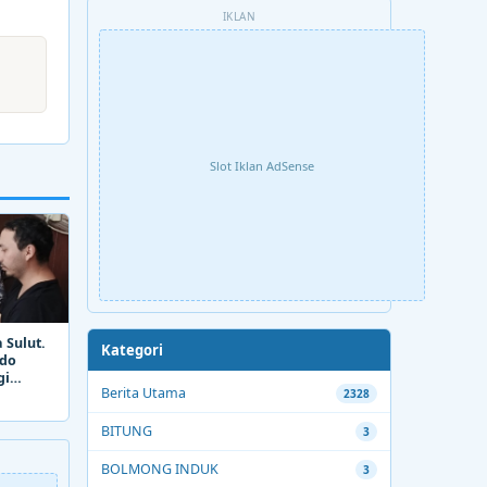
IKLAN
Slot Iklan AdSense
 Sulut.
Kategori
ado
gi
Berita Utama
2328
BITUNG
3
BOLMONG INDUK
3