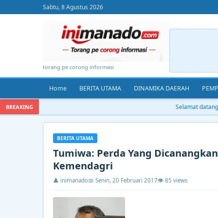
Sabtu, 8 Agustus 2026
torang pe corong informasi
Home
BERITA UTAMA
DINAMIKA DAERAH
PEMP
Selamat datang di
BREAKING
BERITA UTAMA
Tumiwa: Perda Yang Dicanangkan
Kemendagri
👤 inimanado
📅 Senin, 20 Februari 2017
👁 85 views