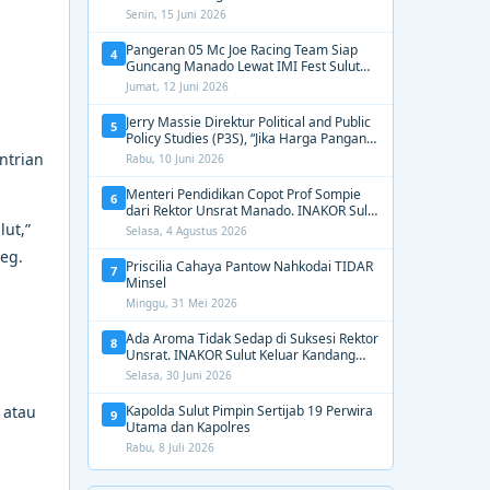
2031, Tekankan Gerak Cepat untuk
Senin, 15 Juni 2026
Kemanusiaan
Pangeran 05 Mc Joe Racing Team Siap
4
Guncang Manado Lewat IMI Fest Sulut
2026 Apex Drag Championship
Jumat, 12 Juni 2026
Jerry Massie Direktur Political and Public
5
Policy Studies (P3S), “Jika Harga Pangan
Tak Terkendali, Zulhas dan Budi Santoso
ntrian
Rabu, 10 Juni 2026
Tak Layak Dipertahankan”
Menteri Pendidikan Copot Prof Sompie
6
dari Rektor Unsrat Manado. INAKOR Sulut
Kawal Unsur Pidana dan Siap Bongkar
ut,”
Selasa, 4 Agustus 2026
Aroma Busuk di Suksesi Rektor
eg.
Priscilia Cahaya Pantow Nahkodai TIDAR
7
Minsel
Minggu, 31 Mei 2026
Ada Aroma Tidak Sedap di Suksesi Rektor
8
Unsrat. INAKOR Sulut Keluar Kandang
Kawal Proses Seleksi
Selasa, 30 Juni 2026
 atau
Kapolda Sulut Pimpin Sertijab 19 Perwira
9
Utama dan Kapolres
Rabu, 8 Juli 2026