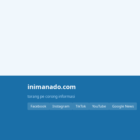
inimanado.com
torang pe corong informasi
Facebook
Instagram
TikTok
YouTube
Google News