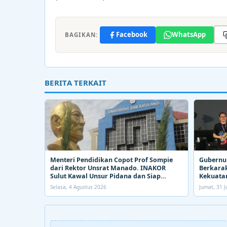
Facebook
WhatsApp
BAGIKAN:
BERITA TERKAIT
Menteri Pendidikan Copot Prof Sompie
Gubernur
dari Rektor Unsrat Manado. INAKOR
Berkarak
Sulut Kawal Unsur Pidana dan Siap
Kekuatan
Bongkar Aroma Busuk di Suksesi Rektor
Selasa, 4 Agustus 2026
Jumat, 31 J