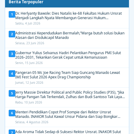
Berita Terpopuler
Dr. Herlyanty Bawole: Dies Natalis ke-68 Fakultas Hukum Unsrat
1
Menjadi Langkah Nyata Membangun Generasi Hukum
Berdampak
Sabtu, 4 Juli 2026
Administrasi Kependudukan Bermalah,”Warga butuh solusi bukan
2
Alasan dari Disdukcapil Manado
Selasa, 23 Juni 2026
Gubernur Yulius Selvanus Hadiri Pelantikan Pengurus PMI Sulut
3
2026–2031, Tekankan Gerak Cepat untuk Kemanusiaan
Senin, 15 Juni 2026
Pangeran 05 Mc Joe Racing Team Siap Guncang Manado Lewat
4
IMI Fest Sulut 2026 Apex Drag Championship
Jumat, 12 Juni 2026
Jerry Massie Direktur Political and Public Policy Studies (P3S), “Jika
5
Harga Pangan Tak Terkendali, Zulhas dan Budi Santoso Tak Layak
Dipertahankan”
Rabu, 10 Juni 2026
Menteri Pendidikan Copot Prof Sompie dari Rektor Unsrat
6
Manado. INAKOR Sulut Kawal Unsur Pidana dan Siap Bongkar
Aroma Busuk di Suksesi Rektor
Selasa, 4 Agustus 2026
Ada Aroma Tidak Sedap di Suksesi Rektor Unsrat. INAKOR Sulut
7