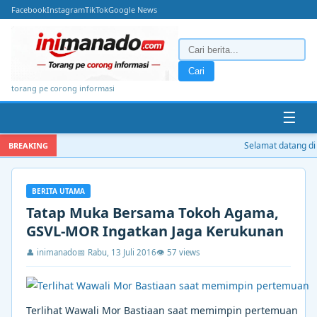
Facebook
Instagram
TikTok
Google News
Cari
torang pe corong informasi
☰
Selamat datang di i
BREAKING
BERITA UTAMA
Tatap Muka Bersama Tokoh Agama,
GSVL-MOR Ingatkan Jaga Kerukunan
👤 inimanado
📅 Rabu, 13 Juli 2016
👁 57 views
Terlihat Wawali Mor Bastiaan saat memimpin pertemuan