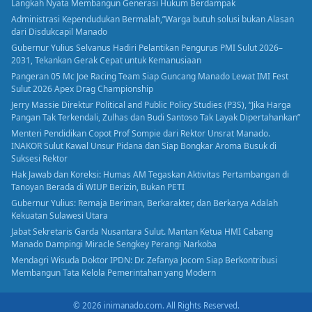
Langkah Nyata Membangun Generasi Hukum Berdampak
Administrasi Kependudukan Bermalah,”Warga butuh solusi bukan Alasan
dari Disdukcapil Manado
Gubernur Yulius Selvanus Hadiri Pelantikan Pengurus PMI Sulut 2026–
2031, Tekankan Gerak Cepat untuk Kemanusiaan
Pangeran 05 Mc Joe Racing Team Siap Guncang Manado Lewat IMI Fest
Sulut 2026 Apex Drag Championship
Jerry Massie Direktur Political and Public Policy Studies (P3S), “Jika Harga
Pangan Tak Terkendali, Zulhas dan Budi Santoso Tak Layak Dipertahankan”
Menteri Pendidikan Copot Prof Sompie dari Rektor Unsrat Manado.
INAKOR Sulut Kawal Unsur Pidana dan Siap Bongkar Aroma Busuk di
Suksesi Rektor
Hak Jawab dan Koreksi: Humas AM Tegaskan Aktivitas Pertambangan di
Tanoyan Berada di WIUP Berizin, Bukan PETI
Gubernur Yulius: Remaja Beriman, Berkarakter, dan Berkarya Adalah
Kekuatan Sulawesi Utara
Jabat Sekretaris Garda Nusantara Sulut. Mantan Ketua HMI Cabang
Manado Dampingi Miracle Sengkey Perangi Narkoba
Mendagri Wisuda Doktor IPDN: Dr. Zefanya Jocom Siap Berkontribusi
Membangun Tata Kelola Pemerintahan yang Modern
© 2026 inimanado.com. All Rights Reserved.