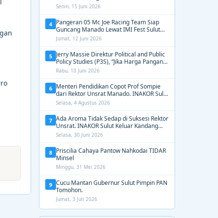
l
2031, Tekankan Gerak Cepat untuk
Senin, 15 Juni 2026
Kemanusiaan
Pangeran 05 Mc Joe Racing Team Siap
4
Guncang Manado Lewat IMI Fest Sulut
ngan
2026 Apex Drag Championship
Jumat, 12 Juni 2026
Jerry Massie Direktur Political and Public
5
Policy Studies (P3S), “Jika Harga Pangan
Tak Terkendali, Zulhas dan Budi Santoso
Rabu, 10 Juni 2026
Tak Layak Dipertahankan”
rro
Menteri Pendidikan Copot Prof Sompie
6
dari Rektor Unsrat Manado. INAKOR Sulut
Kawal Unsur Pidana dan Siap Bongkar
Selasa, 4 Agustus 2026
Aroma Busuk di Suksesi Rektor
Ada Aroma Tidak Sedap di Suksesi Rektor
7
Unsrat. INAKOR Sulut Keluar Kandang
Kawal Proses Seleksi
Selasa, 30 Juni 2026
Priscilia Cahaya Pantow Nahkodai TIDAR
8
Minsel
Minggu, 31 Mei 2026
Cucu Mantan Gubernur Sulut Pimpin PAN
9
Tomohon.
Jumat, 3 Juli 2026