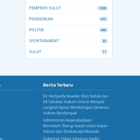
PEMPROV SULUT
1228
PENDIDIKAN
475
POLITIK
448
SPORTAINMENT
25
SULUT
11
a
Berita Terbaru
Dr. Herlyanty Bawole: Dies Natalis ke-
68 Fakultas Hukum Unsrat Menjadi
Langkah Nyata Membangun Generasi
Hukum Berdampak
Administrasi Kependudukan
Bermalah,”Warga butuh solusi bukan
Alasan dari Disdukcapil Manado
Gubernur Yulius Selvanus Hadiri
AH