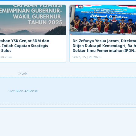
tahan YSK Genjot SDM dan
Dr. Zefanya Yosua Jocom, Direkto
 Inilah Capaian Strategis
Ditjen Dukcapil Kemendagri, Raih
 Sulut
Doktor Ilmu Pemerintahan IPDN
Kemendagri
uni 2026
Senin, 15 Juni 2026
IKLAN
Slot Iklan AdSense