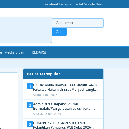
Facebook
Instagram
TikTok
Google News
Cari
n Media Siber
REDAKSI
Berita Terpopuler
Dr. Herlyanty Bawole: Dies Natalis ke-68
1
Fakultas Hukum Unsrat Menjadi Langkah
Nyata Membangun Generasi Hukum
Sabtu, 4 Juli 2026
Berdampak
Administrasi Kependudukan
2
Bermalah,”Warga butuh solusi bukan
Alasan dari Disdukcapil Manado
Selasa, 23 Juni 2026
Gubernur Yulius Selvanus Hadiri
3
Pelantikan Pengurus PMI Sulut 2026–