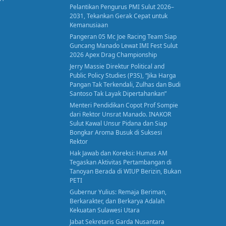
Pelantikan Pengurus PMI Sulut 2026–
2031, Tekankan Gerak Cepat untuk
Kemanusiaan
Pangeran 05 Mc Joe Racing Team Siap
Guncang Manado Lewat IMI Fest Sulut
2026 Apex Drag Championship
Jerry Massie Direktur Political and
Public Policy Studies (P3S), “Jika Harga
Pangan Tak Terkendali, Zulhas dan Budi
Santoso Tak Layak Dipertahankan”
Menteri Pendidikan Copot Prof Sompie
dari Rektor Unsrat Manado. INAKOR
Sulut Kawal Unsur Pidana dan Siap
Bongkar Aroma Busuk di Suksesi
Rektor
Hak Jawab dan Koreksi: Humas AM
Tegaskan Aktivitas Pertambangan di
Tanoyan Berada di WIUP Berizin, Bukan
PETI
Gubernur Yulius: Remaja Beriman,
Berkarakter, dan Berkarya Adalah
Kekuatan Sulawesi Utara
Jabat Sekretaris Garda Nusantara