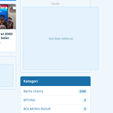
IKLAN
rat IDKD
 Gelar
Slot Iklan AdSense
Kategori
Berita Utama
2328
BITUNG
3
BOLMONG INDUK
3