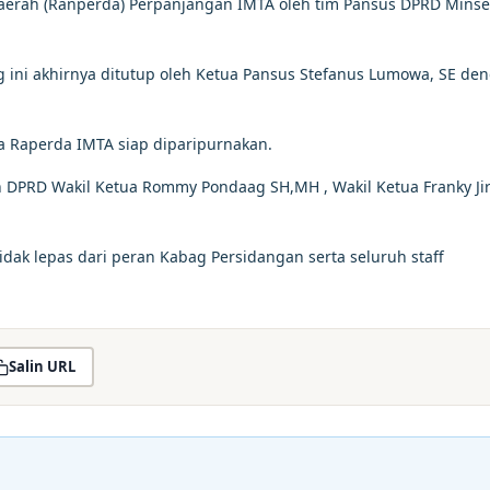
rah (Ranperda) Perpanjangan IMTA oleh tim Pansus DPRD Minse
ni akhirnya ditutup oleh Ketua Pansus Stefanus Lumowa, SE de
 Raperda IMTA siap diparipurnakan.
 DPRD Wakil Ketua Rommy Pondaag SH,MH , Wakil Ketua Franky Ji
dak lepas dari peran Kabag Persidangan serta seluruh staff
Salin URL