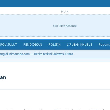
IKLAN
Slot Iklan AdSense
ROV SULUT
PENDIDIKAN
POLITIK
LIPUTAN KHUSUS
Pedoma
g di inimanado.com — Berita terkini Sulawesi Utara
kan