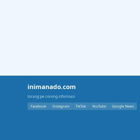
inimanado.com
torang pe corong informasi
Facebook
Instagram
TikTok
YouTube
Google News