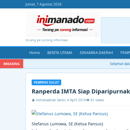
Jumat, 7 Agustus 2026
torang pe corong informasi
Home
BERITA UTAMA
DINAMIKA DAERAH
PEMP
Selamat datan
BREAKING
PEMPROV SULUT
Ranperda IMTA Siap Diparipurna
👤 inimanado
📅 Senin, 4 April 2016
👁 61 views
Stefanus Lumowa, SE (Ketua Pansus)