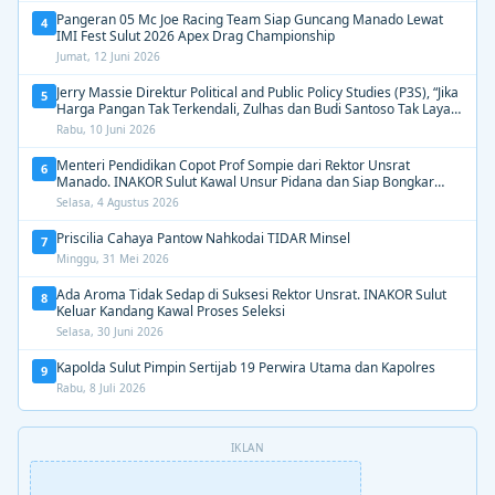
Pangeran 05 Mc Joe Racing Team Siap Guncang Manado Lewat
4
IMI Fest Sulut 2026 Apex Drag Championship
Jumat, 12 Juni 2026
Jerry Massie Direktur Political and Public Policy Studies (P3S), “Jika
5
Harga Pangan Tak Terkendali, Zulhas dan Budi Santoso Tak Layak
Dipertahankan”
Rabu, 10 Juni 2026
Menteri Pendidikan Copot Prof Sompie dari Rektor Unsrat
6
Manado. INAKOR Sulut Kawal Unsur Pidana dan Siap Bongkar
Aroma Busuk di Suksesi Rektor
Selasa, 4 Agustus 2026
Priscilia Cahaya Pantow Nahkodai TIDAR Minsel
7
Minggu, 31 Mei 2026
Ada Aroma Tidak Sedap di Suksesi Rektor Unsrat. INAKOR Sulut
8
Keluar Kandang Kawal Proses Seleksi
Selasa, 30 Juni 2026
Kapolda Sulut Pimpin Sertijab 19 Perwira Utama dan Kapolres
9
Rabu, 8 Juli 2026
IKLAN