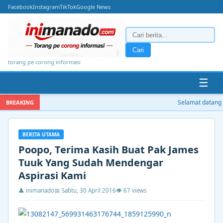
Facebook
Instagram
TikTok
Google News
Cari
torang pe corong informasi
☰
Selamat datang di
BREAKING
BERITA UTAMA
Poopo, Terima Kasih Buat Pak James
Tuuk Yang Sudah Mendengar
Aspirasi Kami
👤 inimanado
📅 Sabtu, 30 April 2016
👁 67 views