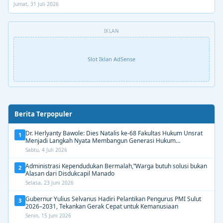
Jumat, 31 Juli 2026
IKLAN
Slot Iklan AdSense
Berita Terpopuler
Dr. Herlyanty Bawole: Dies Natalis ke-68 Fakultas Hukum Unsrat
1
Menjadi Langkah Nyata Membangun Generasi Hukum
Berdampak
Sabtu, 4 Juli 2026
Administrasi Kependudukan Bermalah,”Warga butuh solusi bukan
2
Alasan dari Disdukcapil Manado
Selasa, 23 Juni 2026
Gubernur Yulius Selvanus Hadiri Pelantikan Pengurus PMI Sulut
3
2026–2031, Tekankan Gerak Cepat untuk Kemanusiaan
Senin, 15 Juni 2026