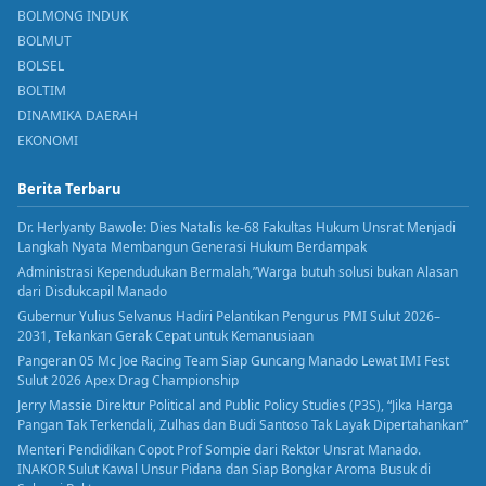
BOLMONG INDUK
BOLMUT
BOLSEL
BOLTIM
DINAMIKA DAERAH
EKONOMI
Berita Terbaru
Dr. Herlyanty Bawole: Dies Natalis ke-68 Fakultas Hukum Unsrat Menjadi
Langkah Nyata Membangun Generasi Hukum Berdampak
Administrasi Kependudukan Bermalah,”Warga butuh solusi bukan Alasan
dari Disdukcapil Manado
Gubernur Yulius Selvanus Hadiri Pelantikan Pengurus PMI Sulut 2026–
2031, Tekankan Gerak Cepat untuk Kemanusiaan
Pangeran 05 Mc Joe Racing Team Siap Guncang Manado Lewat IMI Fest
Sulut 2026 Apex Drag Championship
Jerry Massie Direktur Political and Public Policy Studies (P3S), “Jika Harga
Pangan Tak Terkendali, Zulhas dan Budi Santoso Tak Layak Dipertahankan”
Menteri Pendidikan Copot Prof Sompie dari Rektor Unsrat Manado.
INAKOR Sulut Kawal Unsur Pidana dan Siap Bongkar Aroma Busuk di