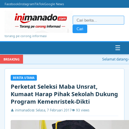
Facebook
Instagram
TikTok
Google News
Cari
torang pe corong informasi
☰
Selamat datang di
BREAKING
BERITA UTAMA
Perketat Seleksi Maba Unsrat,
Kumaat Harap Pihak Sekolah Dukung
Program Kemenristek-Dikti
👤 inimanado
📅 Selasa, 7 Februari 2017
👁 93 views