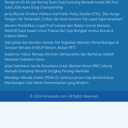
Pangeran 05 Mc Joe Racing Team Siap Guncang Manado Lewat IMI Fest
Sulut 2026 Apex Drag Championship
Jerry Massie Direktur Political and Public Policy Studies (P3S), “Jika Harga
Pangan Tak Terkendali, Zulhas dan Budi Santoso Tak Layak Dipertahankan”
Menteri Pendidikan Copot Prof Sompie dari Rektor Unsrat Manado.
INAKOR Sulut Kawal Unsur Pidana dan Siap Bongkar Aroma Busuk di
Suksesi Rektor
Hak Jawab dan Koreksi: Humas AM Tegaskan Aktivitas Pertambangan di
Tanoyan Berada di WIUP Berizin, Bukan PETI
Gubernur Yulius: Remaja Beriman, Berkarakter, dan Berkarya Adalah
Kekuatan Sulawesi Utara
Jabat Sekretaris Garda Nusantara Sulut. Mantan Ketua HMI Cabang
Manado Dampingi Miracle Sengkey Perangi Narkoba
Mendagri Wisuda Doktor IPDN: Dr. Zefanya Jocom Siap Berkontribusi
Membangun Tata Kelola Pemerintahan yang Modern
© 2026 inimanado.com. All Rights Reserved.