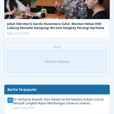
Jabat Sekretaris Garda Nusantara Sulut. Mantan Ketua HMI
Cabang Manado Dampingi Miracle Sengkey Perangi Narkoba
Rabu, 29 Juli 2026
IKLAN
Slot Iklan AdSense
Berita Terpopuler
Dr. Herlyanty Bawole: Dies Natalis ke-68 Fakultas Hukum Unsrat
1
Menjadi Langkah Nyata Membangun Generasi Hukum
Berdampak
Sabtu, 4 Juli 2026