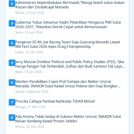
Administrasi Kependudukan Bermalah,”Warga butuh solusi bukan
2
Alasan dari Disdukcapil Manado
Selasa, 23 Juni 2026
Gubernur Yulius Selvanus Hadiri Pelantikan Pengurus PMI Sulut
3
2026–2031, Tekankan Gerak Cepat untuk Kemanusiaan
Senin, 15 Juni 2026
Pangeran 05 Mc Joe Racing Team Siap Guncang Manado Lewat
4
IMI Fest Sulut 2026 Apex Drag Championship
Jumat, 12 Juni 2026
Jerry Massie Direktur Political and Public Policy Studies (P3S), “Jika
5
Harga Pangan Tak Terkendali, Zulhas dan Budi Santoso Tak Layak
Dipertahankan”
Rabu, 10 Juni 2026
Menteri Pendidikan Copot Prof Sompie dari Rektor Unsrat
6
Manado. INAKOR Sulut Kawal Unsur Pidana dan Siap Bongkar
Aroma Busuk di Suksesi Rektor
Selasa, 4 Agustus 2026
Priscilia Cahaya Pantow Nahkodai TIDAR Minsel
7
Minggu, 31 Mei 2026
Ada Aroma Tidak Sedap di Suksesi Rektor Unsrat. INAKOR Sulut
8
Keluar Kandang Kawal Proses Seleksi
Selasa, 30 Juni 2026