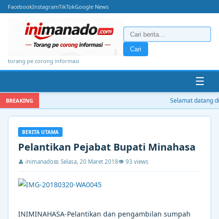
Facebook
Instagram
TikTok
Google News
Cari
torang pe corong informasi
☰
Selamat datang di 
BREAKING
BERITA UTAMA
Pelantikan Pejabat Bupati Minahasa
👤 inimanado
📅 Selasa, 20 Maret 2018
👁 93 views
INIMINAHASA-Pelantikan dan pengambilan sumpah