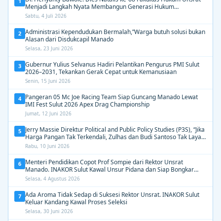
1
Menjadi Langkah Nyata Membangun Generasi Hukum
Berdampak
Sabtu, 4 Juli 2026
Administrasi Kependudukan Bermalah,”Warga butuh solusi bukan
2
Alasan dari Disdukcapil Manado
Selasa, 23 Juni 2026
Gubernur Yulius Selvanus Hadiri Pelantikan Pengurus PMI Sulut
3
2026–2031, Tekankan Gerak Cepat untuk Kemanusiaan
Senin, 15 Juni 2026
Pangeran 05 Mc Joe Racing Team Siap Guncang Manado Lewat
4
IMI Fest Sulut 2026 Apex Drag Championship
Jumat, 12 Juni 2026
Jerry Massie Direktur Political and Public Policy Studies (P3S), “Jika
5
Harga Pangan Tak Terkendali, Zulhas dan Budi Santoso Tak Layak
Dipertahankan”
Rabu, 10 Juni 2026
Menteri Pendidikan Copot Prof Sompie dari Rektor Unsrat
6
Manado. INAKOR Sulut Kawal Unsur Pidana dan Siap Bongkar
Aroma Busuk di Suksesi Rektor
Selasa, 4 Agustus 2026
Ada Aroma Tidak Sedap di Suksesi Rektor Unsrat. INAKOR Sulut
7
Keluar Kandang Kawal Proses Seleksi
Selasa, 30 Juni 2026