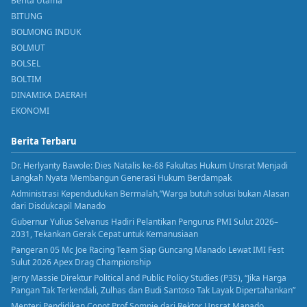
Berita Utama
BITUNG
BOLMONG INDUK
BOLMUT
BOLSEL
BOLTIM
DINAMIKA DAERAH
EKONOMI
Berita Terbaru
Dr. Herlyanty Bawole: Dies Natalis ke-68 Fakultas Hukum Unsrat Menjadi
Langkah Nyata Membangun Generasi Hukum Berdampak
Administrasi Kependudukan Bermalah,”Warga butuh solusi bukan Alasan
dari Disdukcapil Manado
Gubernur Yulius Selvanus Hadiri Pelantikan Pengurus PMI Sulut 2026–
2031, Tekankan Gerak Cepat untuk Kemanusiaan
Pangeran 05 Mc Joe Racing Team Siap Guncang Manado Lewat IMI Fest
Sulut 2026 Apex Drag Championship
Jerry Massie Direktur Political and Public Policy Studies (P3S), “Jika Harga
Pangan Tak Terkendali, Zulhas dan Budi Santoso Tak Layak Dipertahankan”
Menteri Pendidikan Copot Prof Sompie dari Rektor Unsrat Manado.