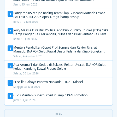
Senin, 15 Juni 2026
Pangeran 05 Mc Joe Racing Team Siap Guncang Manado Lewat
4
IMI Fest Sulut 2026 Apex Drag Championship
Jumat, 12 Juni 2026
Jerry Massie Direktur Political and Public Policy Studies (P3S), “Jika
5
Harga Pangan Tak Terkendali, Zulhas dan Budi Santoso Tak Layak
Dipertahankan”
Rabu, 10 Juni 2026
Menteri Pendidikan Copot Prof Sompie dari Rektor Unsrat
6
Manado. INAKOR Sulut Kawal Unsur Pidana dan Siap Bongkar
Aroma Busuk di Suksesi Rektor
Selasa, 4 Agustus 2026
Ada Aroma Tidak Sedap di Suksesi Rektor Unsrat. INAKOR Sulut
7
Keluar Kandang Kawal Proses Seleksi
Selasa, 30 Juni 2026
Priscilia Cahaya Pantow Nahkodai TIDAR Minsel
8
Minggu, 31 Mei 2026
Cucu Mantan Gubernur Sulut Pimpin PAN Tomohon.
9
Jumat, 3 Juli 2026
IKLAN