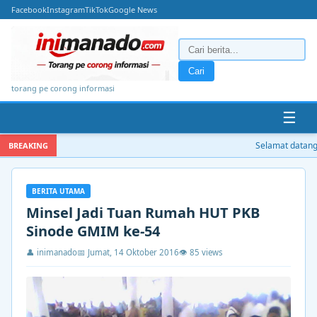
Facebook
Instagram
TikTok
Google News
Cari
torang pe corong informasi
☰
Selamat datang d
BREAKING
BERITA UTAMA
Minsel Jadi Tuan Rumah HUT PKB
Sinode GMIM ke-54
👤 inimanado
📅 Jumat, 14 Oktober 2016
👁 85 views