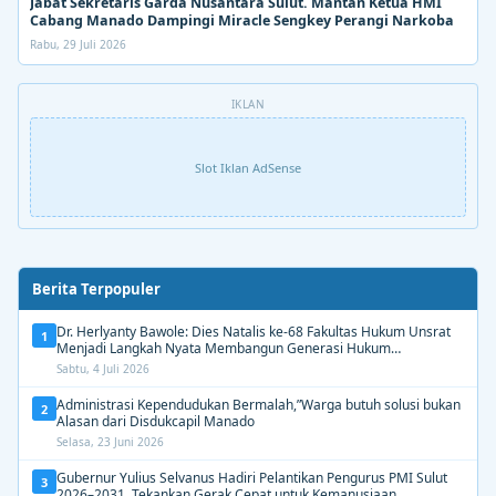
Jabat Sekretaris Garda Nusantara Sulut. Mantan Ketua HMI
Cabang Manado Dampingi Miracle Sengkey Perangi Narkoba
Rabu, 29 Juli 2026
IKLAN
Slot Iklan AdSense
Berita Terpopuler
Dr. Herlyanty Bawole: Dies Natalis ke-68 Fakultas Hukum Unsrat
1
Menjadi Langkah Nyata Membangun Generasi Hukum
Berdampak
Sabtu, 4 Juli 2026
Administrasi Kependudukan Bermalah,”Warga butuh solusi bukan
2
Alasan dari Disdukcapil Manado
Selasa, 23 Juni 2026
Gubernur Yulius Selvanus Hadiri Pelantikan Pengurus PMI Sulut
3
2026–2031, Tekankan Gerak Cepat untuk Kemanusiaan