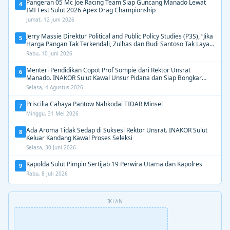
Pangeran 05 Mc Joe Racing Team Siap Guncang Manado Lewat
4
IMI Fest Sulut 2026 Apex Drag Championship
Jumat, 12 Juni 2026
Jerry Massie Direktur Political and Public Policy Studies (P3S), “Jika
5
Harga Pangan Tak Terkendali, Zulhas dan Budi Santoso Tak Layak
Dipertahankan”
Rabu, 10 Juni 2026
Menteri Pendidikan Copot Prof Sompie dari Rektor Unsrat
6
Manado. INAKOR Sulut Kawal Unsur Pidana dan Siap Bongkar
Aroma Busuk di Suksesi Rektor
Selasa, 4 Agustus 2026
Priscilia Cahaya Pantow Nahkodai TIDAR Minsel
7
Minggu, 31 Mei 2026
Ada Aroma Tidak Sedap di Suksesi Rektor Unsrat. INAKOR Sulut
8
Keluar Kandang Kawal Proses Seleksi
Selasa, 30 Juni 2026
Kapolda Sulut Pimpin Sertijab 19 Perwira Utama dan Kapolres
9
Rabu, 8 Juli 2026
IKLAN