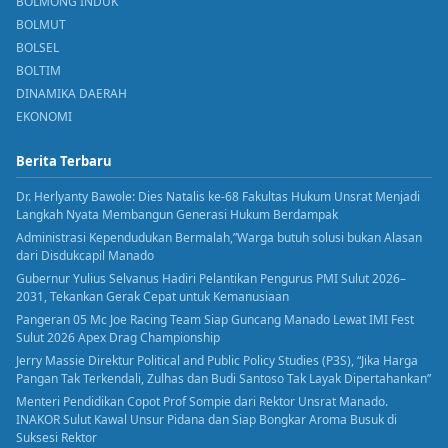
BOLMONG INDUK
BOLMUT
BOLSEL
BOLTIM
DINAMIKA DAERAH
EKONOMI
Berita Terbaru
Dr. Herlyanty Bawole: Dies Natalis ke-68 Fakultas Hukum Unsrat Menjadi
Langkah Nyata Membangun Generasi Hukum Berdampak
Administrasi Kependudukan Bermalah,”Warga butuh solusi bukan Alasan
dari Disdukcapil Manado
Gubernur Yulius Selvanus Hadiri Pelantikan Pengurus PMI Sulut 2026–
2031, Tekankan Gerak Cepat untuk Kemanusiaan
Pangeran 05 Mc Joe Racing Team Siap Guncang Manado Lewat IMI Fest
Sulut 2026 Apex Drag Championship
Jerry Massie Direktur Political and Public Policy Studies (P3S), “Jika Harga
Pangan Tak Terkendali, Zulhas dan Budi Santoso Tak Layak Dipertahankan”
Menteri Pendidikan Copot Prof Sompie dari Rektor Unsrat Manado.
INAKOR Sulut Kawal Unsur Pidana dan Siap Bongkar Aroma Busuk di
Suksesi Rektor