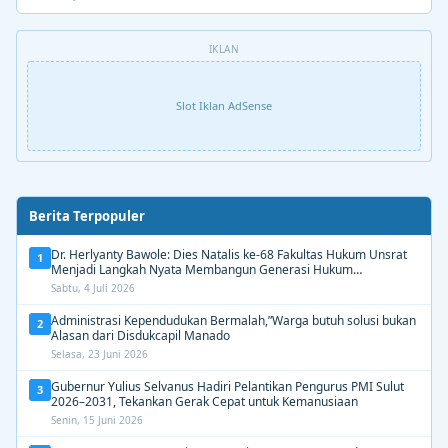
IKLAN
Slot Iklan AdSense
Berita Terpopuler
Dr. Herlyanty Bawole: Dies Natalis ke-68 Fakultas Hukum Unsrat
1
Menjadi Langkah Nyata Membangun Generasi Hukum
Berdampak
Sabtu, 4 Juli 2026
Administrasi Kependudukan Bermalah,”Warga butuh solusi bukan
2
Alasan dari Disdukcapil Manado
Selasa, 23 Juni 2026
Gubernur Yulius Selvanus Hadiri Pelantikan Pengurus PMI Sulut
3
2026–2031, Tekankan Gerak Cepat untuk Kemanusiaan
Senin, 15 Juni 2026