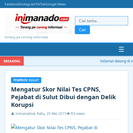
Facebook
Instagram
TikTok
Google News
Cari
torang pe corong informasi
☰
Selamat datang di in
BREAKING
PEMPROV SULUT
Mengatur Skor Nilai Tes CPNS,
Pejabat di Sulut Dibui dengan Delik
Korupsi
👤 inimanado
📅 Rabu, 20 Mei 2015
👁 83 views