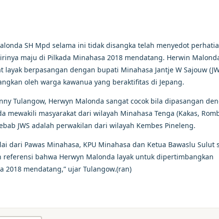
londa SH Mpd selama ini tidak disangka telah menyedot perhati
rinya maju di Pilkada Minahasa 2018 mendatang. Herwin Malond
gat layak berpasangan dengan bupati Minahasa Jantje W Sajouw (JW
gkan oleh warga kawanua yang beraktifitas di Jepang.
nny Tulangow, Herwyn Malonda sangat cocok bila dipasangan de
a mewakili masyarakat dari wilayah Minahasa Tenga (Kakas, Rom
 sebab JWS adalah perwakilan dari wilayah Kembes Pineleng.
lai dari Pawas Minahasa, KPU Minahasa dan Ketua Bawaslu Sulut 
 referensi bahwa Herwyn Malonda layak untuk dipertimbangkan
da 2018 mendatang,” ujar Tulangow.(ran)