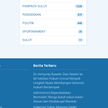
PEMPROV SULUT
1228
PENDIDIKAN
475
POLITIK
448
SPORTAINMENT
25
SULUT
11
a
Berita Terbaru
Dr. Herlyanty Bawole: Dies Natalis ke-
68 Fakultas Hukum Unsrat Menjadi
Langkah Nyata Membangun Generasi
Hukum Berdampak
Administrasi Kependudukan
Bermalah,”Warga butuh solusi bukan
Alasan dari Disdukcapil Manado
Gubernur Yulius Selvanus Hadiri
AH