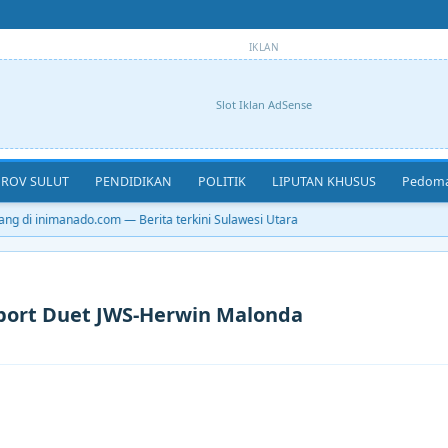
IKLAN
Slot Iklan AdSense
ROV SULUT
PENDIDIKAN
POLITIK
LIPUTAN KHUSUS
Pedoma
g di inimanado.com — Berita terkini Sulawesi Utara
port Duet JWS-Herwin Malonda