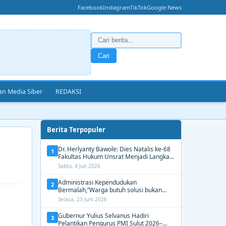
Facebook
Instagram
TikTok
Google News
Cari
n Media Siber
REDAKSI
Berita Terpopuler
Dr. Herlyanty Bawole: Dies Natalis ke-68
1
Fakultas Hukum Unsrat Menjadi Langkah
Nyata Membangun Generasi Hukum
Sabtu, 4 Juli 2026
Berdampak
Administrasi Kependudukan
2
Bermalah,”Warga butuh solusi bukan
Alasan dari Disdukcapil Manado
Selasa, 23 Juni 2026
Gubernur Yulius Selvanus Hadiri
3
Pelantikan Pengurus PMI Sulut 2026–