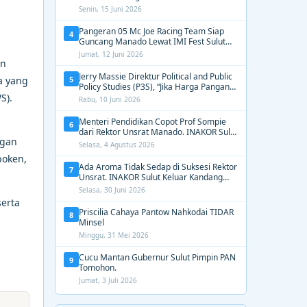
2031, Tekankan Gerak Cepat untuk
Senin, 15 Juni 2026
Kemanusiaan
Pangeran 05 Mc Joe Racing Team Siap
4
Guncang Manado Lewat IMI Fest Sulut
2026 Apex Drag Championship
Jumat, 12 Juni 2026
an
Jerry Massie Direktur Political and Public
5
a yang
Policy Studies (P3S), “Jika Harga Pangan
S).
Tak Terkendali, Zulhas dan Budi Santoso
Rabu, 10 Juni 2026
Tak Layak Dipertahankan”
Menteri Pendidikan Copot Prof Sompie
6
dari Rektor Unsrat Manado. INAKOR Sulut
ngan
Kawal Unsur Pidana dan Siap Bongkar
Selasa, 4 Agustus 2026
Aroma Busuk di Suksesi Rektor
boken,
Ada Aroma Tidak Sedap di Suksesi Rektor
7
Unsrat. INAKOR Sulut Keluar Kandang
Kawal Proses Seleksi
Selasa, 30 Juni 2026
serta
Priscilia Cahaya Pantow Nahkodai TIDAR
8
Minsel
Minggu, 31 Mei 2026
Cucu Mantan Gubernur Sulut Pimpin PAN
9
Tomohon.
Jumat, 3 Juli 2026