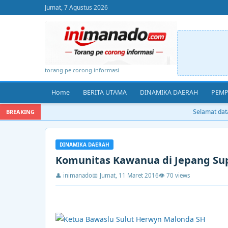
Jumat, 7 Agustus 2026
torang pe corong informasi
Home
BERITA UTAMA
DINAMIKA DAERAH
PEMP
Selamat datan
BREAKING
DINAMIKA DAERAH
Komunitas Kawanua di Jepang Su
👤 inimanado
📅 Jumat, 11 Maret 2016
👁 70 views