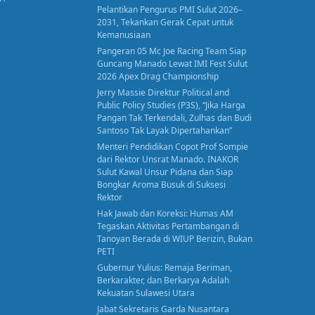
Pelantikan Pengurus PMI Sulut 2026–
2031, Tekankan Gerak Cepat untuk
Kemanusiaan
Pangeran 05 Mc Joe Racing Team Siap
Guncang Manado Lewat IMI Fest Sulut
2026 Apex Drag Championship
Jerry Massie Direktur Political and
Public Policy Studies (P3S), “Jika Harga
Pangan Tak Terkendali, Zulhas dan Budi
Santoso Tak Layak Dipertahankan”
Menteri Pendidikan Copot Prof Sompie
dari Rektor Unsrat Manado. INAKOR
Sulut Kawal Unsur Pidana dan Siap
Bongkar Aroma Busuk di Suksesi
Rektor
Hak Jawab dan Koreksi: Humas AM
Tegaskan Aktivitas Pertambangan di
Tanoyan Berada di WIUP Berizin, Bukan
PETI
Gubernur Yulius: Remaja Beriman,
Berkarakter, dan Berkarya Adalah
Kekuatan Sulawesi Utara
Jabat Sekretaris Garda Nusantara