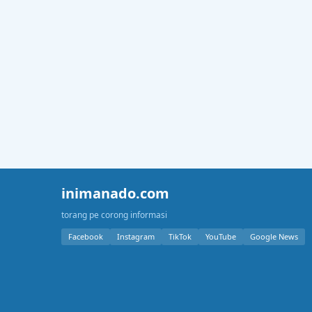
inimanado.com
torang pe corong informasi
Facebook
Instagram
TikTok
YouTube
Google News