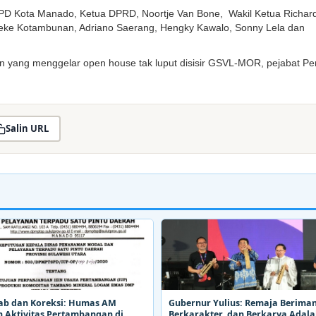
SKPD Kota Manado, Ketua DPRD, Noortje Van Bone, Wakil Ketua Richar
ineke Kotambunan, Adriano Saerang, Hengky Kawalo, Sonny Lela dan
n yang menggelar open house tak luput disisir GSVL-MOR, pejabat P
Salin URL
ab dan Koreksi: Humas AM
Gubernur Yulius: Remaja Beriman
 Aktivitas Pertambangan di
Berkarakter, dan Berkarya Adal