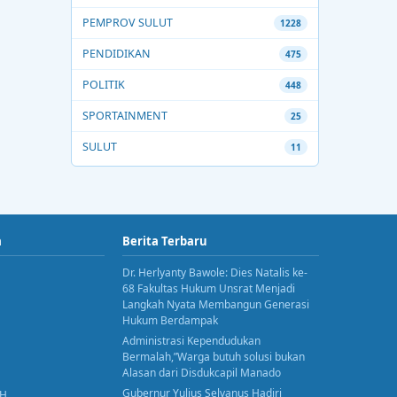
PEMPROV SULUT
1228
PENDIDIKAN
475
POLITIK
448
SPORTAINMENT
25
SULUT
11
a
Berita Terbaru
Dr. Herlyanty Bawole: Dies Natalis ke-
68 Fakultas Hukum Unsrat Menjadi
Langkah Nyata Membangun Generasi
Hukum Berdampak
Administrasi Kependudukan
Bermalah,”Warga butuh solusi bukan
Alasan dari Disdukcapil Manado
Gubernur Yulius Selvanus Hadiri
AH