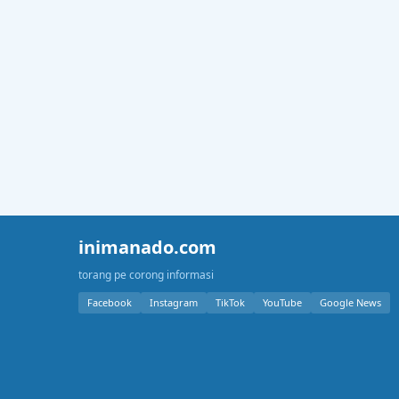
inimanado.com
torang pe corong informasi
Facebook
Instagram
TikTok
YouTube
Google News