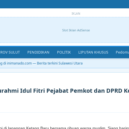
IKLAN
Slot Iklan AdSense
ROV SULUT
PENDIDIKAN
POLITIK
LIPUTAN KHUSUS
Pedoma
di inimanado.com — Berita terkini Sulawesi Utara
rahmi Idul Fitri Pejabat Pemkot dan DPRD K
gi di lapangan Ketang Baru bersama ribuan warga muslim. Siang harin