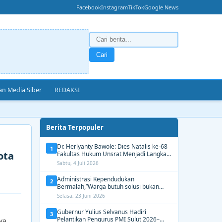
Facebook
Instagram
TikTok
Google News
Cari
n Media Siber
REDAKSI
Berita Terpopuler
Dr. Herlyanty Bawole: Dies Natalis ke-68
1
ota
Fakultas Hukum Unsrat Menjadi Langkah
Nyata Membangun Generasi Hukum
Sabtu, 4 Juli 2026
Berdampak
Administrasi Kependudukan
2
Bermalah,”Warga butuh solusi bukan
Alasan dari Disdukcapil Manado
Selasa, 23 Juni 2026
Gubernur Yulius Selvanus Hadiri
3
Pelantikan Pengurus PMI Sulut 2026–
ya,