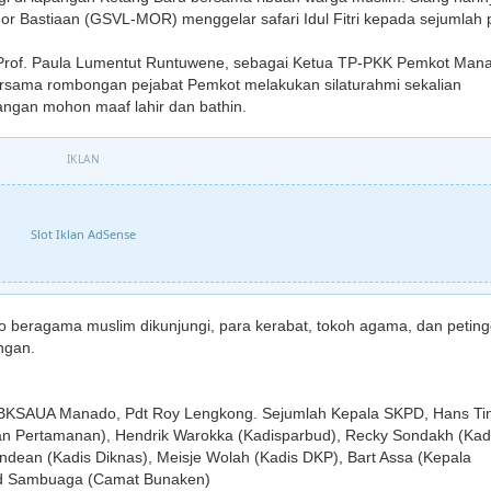
r Bastiaan (GSVL-MOR) menggelar safari Idul Fitri kepada sejumlah 
, Prof. Paula Lumentut Runtuwene, sebagai Ketua TP-PKK Pemkot Man
rsama rombongan pejabat Pemkot melakukan silaturahmi sekalian
gan mohon maaf lahir dan bathin.
IKLAN
Slot Iklan AdSense
 beragama muslim dikunjungi, para kerabat, tokoh agama, dan peting
ngan.
a BKSAUA Manado, Pdt Roy Lengkong. Sejumlah Kepala SKPD, Hans T
 dan Pertamanan), Hendrik Warokka (Kadisparbud), Recky Sondakh (Kad
ndean (Kadis Diknas), Meisje Wolah (Kadis DKP), Bart Assa (Kepala
ald Sambuaga (Camat Bunaken)