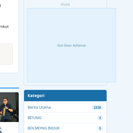
IKLAN
d
emkot
Slot Iklan AdSense
Kategori
Berita Utama
2328
BITUNG
3
,
BOLMONG INDUK
3
ah