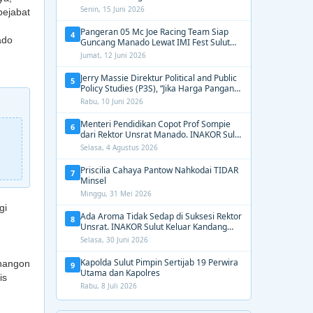
2031, Tekankan Gerak Cepat untuk
Senin, 15 Juni 2026
pejabat
Kemanusiaan
Pangeran 05 Mc Joe Racing Team Siap
4
ado
Guncang Manado Lewat IMI Fest Sulut
2026 Apex Drag Championship
Jumat, 12 Juni 2026
Jerry Massie Direktur Political and Public
5
Policy Studies (P3S), “Jika Harga Pangan
Tak Terkendali, Zulhas dan Budi Santoso
Rabu, 10 Juni 2026
Tak Layak Dipertahankan”
Menteri Pendidikan Copot Prof Sompie
6
dari Rektor Unsrat Manado. INAKOR Sulut
Kawal Unsur Pidana dan Siap Bongkar
Selasa, 4 Agustus 2026
Aroma Busuk di Suksesi Rektor
Priscilia Cahaya Pantow Nahkodai TIDAR
7
Minsel
Minggu, 31 Mei 2026
gi
Ada Aroma Tidak Sedap di Suksesi Rektor
8
Unsrat. INAKOR Sulut Keluar Kandang
Kawal Proses Seleksi
Selasa, 30 Juni 2026
Kapolda Sulut Pimpin Sertijab 19 Perwira
inangon
9
Utama dan Kapolres
is
Rabu, 8 Juli 2026