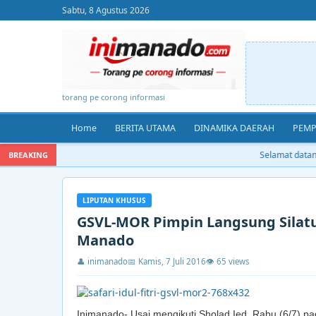
Sabtu, 8 Agustus 2026
torang pe corong informasi
Home
BERITA UTAMA
DINAMIKA DAERAH
PEMP
Selamat datang 
BREAKING
LIPUTAN KHUSUS
GSVL-MOR Pimpin Langsung Silatu
Manado
👤 inimanado
📅 Kamis, 7 Juli 2016
👁 65 views
Inimanado- Usai mengikuti Sholad Ied, Rabu (6/7) pa