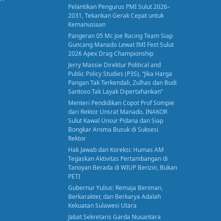
Pelantikan Pengurus PMI Sulut 2026–
2031, Tekankan Gerak Cepat untuk
Kemanusiaan
Pangeran 05 Mc Joe Racing Team Siap
Guncang Manado Lewat IMI Fest Sulut
2026 Apex Drag Championship
Jerry Massie Direktur Political and
Public Policy Studies (P3S), “Jika Harga
Pangan Tak Terkendali, Zulhas dan Budi
Santoso Tak Layak Dipertahankan”
Menteri Pendidikan Copot Prof Sompie
dari Rektor Unsrat Manado. INAKOR
Sulut Kawal Unsur Pidana dan Siap
Bongkar Aroma Busuk di Suksesi
Rektor
Hak Jawab dan Koreksi: Humas AM
Tegaskan Aktivitas Pertambangan di
Tanoyan Berada di WIUP Berizin, Bukan
PETI
Gubernur Yulius: Remaja Beriman,
Berkarakter, dan Berkarya Adalah
Kekuatan Sulawesi Utara
Jabat Sekretaris Garda Nusantara