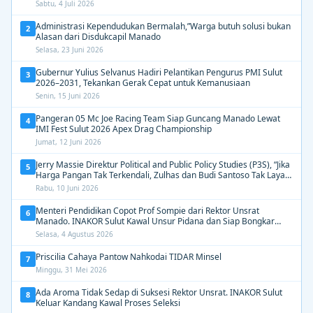
Berdampak
Sabtu, 4 Juli 2026
Administrasi Kependudukan Bermalah,”Warga butuh solusi bukan
2
Alasan dari Disdukcapil Manado
Selasa, 23 Juni 2026
Gubernur Yulius Selvanus Hadiri Pelantikan Pengurus PMI Sulut
3
2026–2031, Tekankan Gerak Cepat untuk Kemanusiaan
Senin, 15 Juni 2026
Pangeran 05 Mc Joe Racing Team Siap Guncang Manado Lewat
4
IMI Fest Sulut 2026 Apex Drag Championship
Jumat, 12 Juni 2026
Jerry Massie Direktur Political and Public Policy Studies (P3S), “Jika
5
Harga Pangan Tak Terkendali, Zulhas dan Budi Santoso Tak Layak
Dipertahankan”
Rabu, 10 Juni 2026
Menteri Pendidikan Copot Prof Sompie dari Rektor Unsrat
6
Manado. INAKOR Sulut Kawal Unsur Pidana dan Siap Bongkar
Aroma Busuk di Suksesi Rektor
Selasa, 4 Agustus 2026
Priscilia Cahaya Pantow Nahkodai TIDAR Minsel
7
Minggu, 31 Mei 2026
Ada Aroma Tidak Sedap di Suksesi Rektor Unsrat. INAKOR Sulut
8
Keluar Kandang Kawal Proses Seleksi