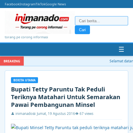
Facebook
Instagram
TikTok
Google News
Cari
torang pe corong informasi
☰
Selamat datang 
BREAKING
BERITA UTAMA
Bupati Tetty Paruntu Tak Peduli
Teriknya Matahari Untuk Semarakan
Pawai Pembangunan Minsel
👤 inimanado
📅 Jumat, 19 Agustus 2016
👁 67 views