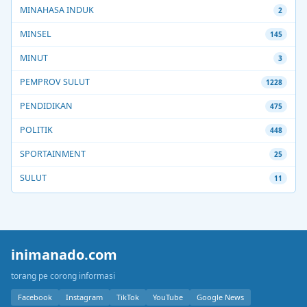
MINAHASA INDUK
2
MINSEL
145
MINUT
3
PEMPROV SULUT
1228
PENDIDIKAN
475
POLITIK
448
SPORTAINMENT
25
SULUT
11
inimanado.com
torang pe corong informasi
Facebook
Instagram
TikTok
YouTube
Google News