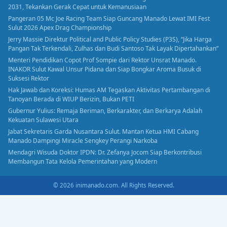
2031, Tekankan Gerak Cepat untuk Kemanusiaan
Pangeran 05 Mc Joe Racing Team Siap Guncang Manado Lewat IMI Fest
Sulut 2026 Apex Drag Championship
Jerry Massie Direktur Political and Public Policy Studies (P3S), “Jika Harga
Pangan Tak Terkendali, Zulhas dan Budi Santoso Tak Layak Dipertahankan”
Menteri Pendidikan Copot Prof Sompie dari Rektor Unsrat Manado.
INAKOR Sulut Kawal Unsur Pidana dan Siap Bongkar Aroma Busuk di
Suksesi Rektor
Hak Jawab dan Koreksi: Humas AM Tegaskan Aktivitas Pertambangan di
Tanoyan Berada di WIUP Berizin, Bukan PETI
Gubernur Yulius: Remaja Beriman, Berkarakter, dan Berkarya Adalah
Kekuatan Sulawesi Utara
Jabat Sekretaris Garda Nusantara Sulut. Mantan Ketua HMI Cabang
Manado Dampingi Miracle Sengkey Perangi Narkoba
Mendagri Wisuda Doktor IPDN: Dr. Zefanya Jocom Siap Berkontribusi
Membangun Tata Kelola Pemerintahan yang Modern
© 2026 inimanado.com. All Rights Reserved.