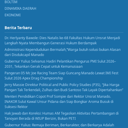
BOLTIM
DINAMIKA DAERAH
EKONOMI
Berita Terbaru
Dr. Herlyanty Bawole: Dies Natalis ke-68 Fakultas Hukum Unsrat Menjadi
Langkah Nyata Membangun Generasi Hukum Berdampak
Administrasi Kependudukan Bermalah,”Warga butuh solusi bukan Alasan
dari Disdukcapil Manado
Gubernur Yulius Selvanus Hadiri Pelantikan Pengurus PMI Sulut 2026–
2031, Tekankan Gerak Cepat untuk Kemanusiaan
Pangeran 05 Mc Joe Racing Team Siap Guncang Manado Lewat IMI Fest
Sulut 2026 Apex Drag Championship
Jerry Massie Direktur Political and Public Policy Studies (P3S), “Jika Harga
Pangan Tak Terkendali, Zulhas dan Budi Santoso Tak Layak Dipertahankan”
Menteri Pendidikan Copot Prof Sompie dari Rektor Unsrat Manado.
INAKOR Sulut Kawal Unsur Pidana dan Siap Bongkar Aroma Busuk di
Suksesi Rektor
Hak Jawab dan Koreksi: Humas AM Tegaskan Aktivitas Pertambangan di
Tanoyan Berada di WIUP Berizin, Bukan PETI
Gubernur Yulius: Remaja Beriman, Berkarakter, dan Berkarya Adalah