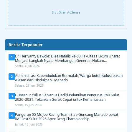
Slot Iklan AdSense
Berita Terpopuler
Dr. Herlyanty Bawole: Dies Natalis ke-68 Fakultas Hukum Unsrat
1
Menjadi Langkah Nyata Membangun Generasi Hukum
Berdampak
Sabtu, 4 Juli 2026
Administrasi Kependudukan Bermalah,”Warga butuh solusi bukan
2
Alasan dari Disdukcapil Manado
Selasa, 23 Juni 2026
Gubernur Yulius Selvanus Hadiri Pelantikan Pengurus PMI Sulut
3
2026–2031, Tekankan Gerak Cepat untuk Kemanusiaan
Senin, 15 Juni 2026
Pangeran 05 Mc Joe Racing Team Siap Guncang Manado Lewat
4
IMI Fest Sulut 2026 Apex Drag Championship
Jumat, 12 Juni 2026