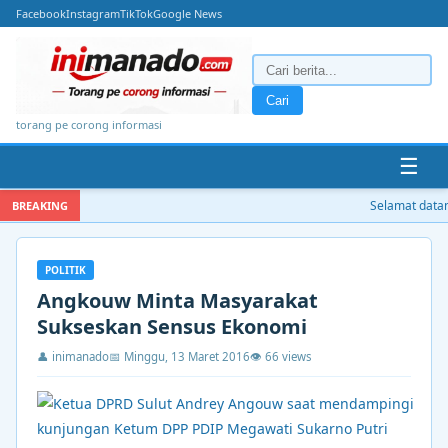
Facebook
Instagram
TikTok
Google News
Cari
torang pe corong informasi
☰
Selamat datang
BREAKING
POLITIK
Angkouw Minta Masyarakat
Sukseskan Sensus Ekonomi
👤 inimanado
📅 Minggu, 13 Maret 2016
👁 66 views