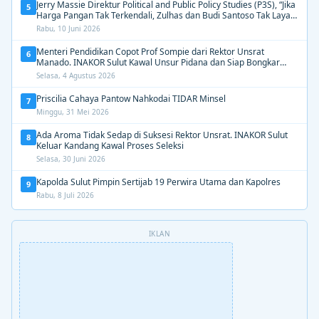
Jerry Massie Direktur Political and Public Policy Studies (P3S), “Jika
5
Harga Pangan Tak Terkendali, Zulhas dan Budi Santoso Tak Layak
Dipertahankan”
Rabu, 10 Juni 2026
Menteri Pendidikan Copot Prof Sompie dari Rektor Unsrat
6
Manado. INAKOR Sulut Kawal Unsur Pidana dan Siap Bongkar
Aroma Busuk di Suksesi Rektor
Selasa, 4 Agustus 2026
Priscilia Cahaya Pantow Nahkodai TIDAR Minsel
7
Minggu, 31 Mei 2026
Ada Aroma Tidak Sedap di Suksesi Rektor Unsrat. INAKOR Sulut
8
Keluar Kandang Kawal Proses Seleksi
Selasa, 30 Juni 2026
Kapolda Sulut Pimpin Sertijab 19 Perwira Utama dan Kapolres
9
Rabu, 8 Juli 2026
IKLAN