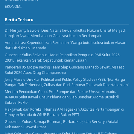
EKONOMI
Berita Terbaru
Dr. Herlyanty Bawole: Dies Natalis ke-68 Fakultas Hukum Unsrat Menjadi
Langkah Nyata Membangun Generasi Hukum Berdampak
Administrasi Kependudukan Bermalah,”Warga butuh solusi bukan Alasan
dari Disdukcapil Manado
Gubernur Yulius Selvanus Hadiri Pelantikan Pengurus PMI Sulut 2026–
2031, Tekankan Gerak Cepat untuk Kemanusiaan
Pangeran 05 Mc Joe Racing Team Siap Guncang Manado Lewat IMI Fest
Sulut 2026 Apex Drag Championship
Jerry Massie Direktur Political and Public Policy Studies (P3S), “Jika Harga
Pangan Tak Terkendali, Zulhas dan Budi Santoso Tak Layak Dipertahankan”
Menteri Pendidikan Copot Prof Sompie dari Rektor Unsrat Manado.
INAKOR Sulut Kawal Unsur Pidana dan Siap Bongkar Aroma Busuk di
Suksesi Rektor
Hak Jawab dan Koreksi: Humas AM Tegaskan Aktivitas Pertambangan di
Tanoyan Berada di WIUP Berizin, Bukan PETI
Gubernur Yulius: Remaja Beriman, Berkarakter, dan Berkarya Adalah
Kekuatan Sulawesi Utara
Jabat Sekretaris Garda Nusantara Sulut. Mantan Ketua HMI Cabang