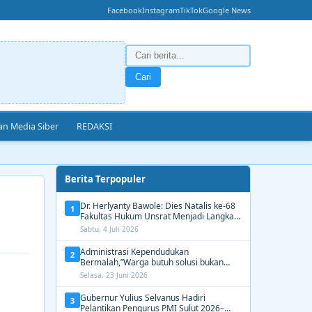
Facebook
Instagram
TikTok
Google News
Cari
n Media Siber
REDAKSI
Berita Terpopuler
Dr. Herlyanty Bawole: Dies Natalis ke-68
1
Fakultas Hukum Unsrat Menjadi Langkah
Nyata Membangun Generasi Hukum
Sabtu, 4 Juli 2026
Berdampak
Administrasi Kependudukan
2
Bermalah,”Warga butuh solusi bukan
Alasan dari Disdukcapil Manado
Selasa, 23 Juni 2026
Gubernur Yulius Selvanus Hadiri
3
Pelantikan Pengurus PMI Sulut 2026–