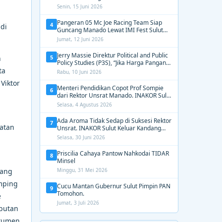
2031, Tekankan Gerak Cepat untuk
Senin, 15 Juni 2026
Kemanusiaan
Pangeran 05 Mc Joe Racing Team Siap
4
di
Guncang Manado Lewat IMI Fest Sulut
2026 Apex Drag Championship
Jumat, 12 Juni 2026
Jerry Massie Direktur Political and Public
5
n
Policy Studies (P3S), “Jika Harga Pangan
ta
Tak Terkendali, Zulhas dan Budi Santoso
Rabu, 10 Juni 2026
Tak Layak Dipertahankan”
Viktor
Menteri Pendidikan Copot Prof Sompie
6
dari Rektor Unsrat Manado. INAKOR Sulut
Kawal Unsur Pidana dan Siap Bongkar
Selasa, 4 Agustus 2026
Aroma Busuk di Suksesi Rektor
Ada Aroma Tidak Sedap di Suksesi Rektor
7
atan
Unsrat. INAKOR Sulut Keluar Kandang
Kawal Proses Seleksi
Selasa, 30 Juni 2026
Priscilia Cahaya Pantow Nahkodai TIDAR
8
Minsel
yang
Minggu, 31 Mei 2026
amping
Cucu Mantan Gubernur Sulut Pimpin PAN
9
Tomohon.
e
Jumat, 3 Juli 2026
butan
okumen