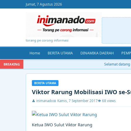
Jumat, 7 Agustus 2026
torang pe corong informasi
Home
BERITA UTAMA
DINAMIKA DAERAH
PEMP
Selamat datang di
BREAKING
BERITA UTAMA
Viktor Rarung Mobilisasi IWO se-
👤 inimanado
📅 Kamis, 7 September 2017
👁 68 views
Ketua IWO Sulut Viktor Rarung