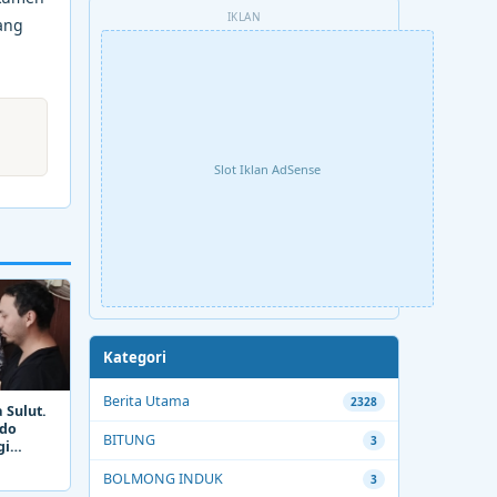
IKLAN
ang
Slot Iklan AdSense
Kategori
Berita Utama
2328
 Sulut.
ado
BITUNG
3
gi
BOLMONG INDUK
3