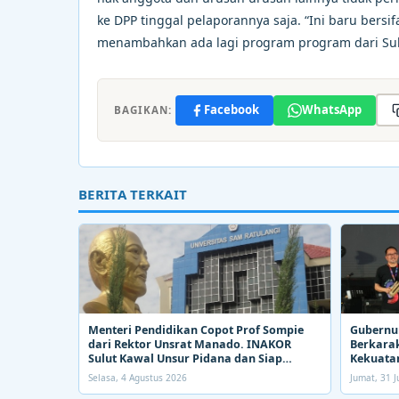
ke DPP tinggal pelaporannya saja. “Ini baru bers
menambahkan ada lagi program program dari Sul
Facebook
WhatsApp
BAGIKAN:
BERITA TERKAIT
Menteri Pendidikan Copot Prof Sompie
Gubernur
dari Rektor Unsrat Manado. INAKOR
Berkarak
Sulut Kawal Unsur Pidana dan Siap
Kekuatan
Bongkar Aroma Busuk di Suksesi Rektor
Selasa, 4 Agustus 2026
Jumat, 31 J