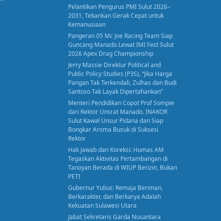
Pelantikan Pengurus PMI Sulut 2026–
2031, Tekankan Gerak Cepat untuk
Kemanusiaan
Pangeran 05 Mc Joe Racing Team Siap
Guncang Manado Lewat IMI Fest Sulut
2026 Apex Drag Championship
Jerry Massie Direktur Political and
Public Policy Studies (P3S), “Jika Harga
Pangan Tak Terkendali, Zulhas dan Budi
Santoso Tak Layak Dipertahankan”
Menteri Pendidikan Copot Prof Sompie
dari Rektor Unsrat Manado. INAKOR
Sulut Kawal Unsur Pidana dan Siap
Bongkar Aroma Busuk di Suksesi
Rektor
Hak Jawab dan Koreksi: Humas AM
Tegaskan Aktivitas Pertambangan di
Tanoyan Berada di WIUP Berizin, Bukan
PETI
Gubernur Yulius: Remaja Beriman,
Berkarakter, dan Berkarya Adalah
Kekuatan Sulawesi Utara
Jabat Sekretaris Garda Nusantara