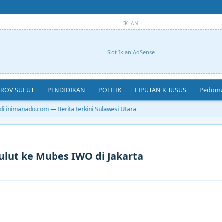
IKLAN
Slot Iklan AdSense
ROV SULUT
PENDIDIKAN
POLITIK
LIPUTAN KHUSUS
Pedoma
 inimanado.com — Berita terkini Sulawesi Utara
Sulut ke Mubes IWO di Jakarta