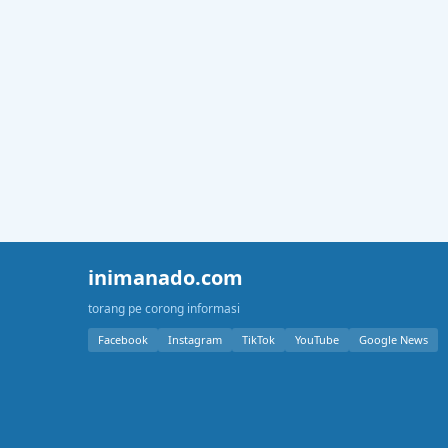
inimanado.com
torang pe corong informasi
Facebook
Instagram
TikTok
YouTube
Google News