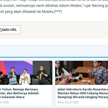
ifat usulan, semuannya nanti dibahas dalam Mubes,” ujar Rarung y
ut yang akan dibawah ke Mubes.(***)
Salin URL
 Yulius: Remaja Beriman,
Jabat Sekretaris Garda Nusantara
ter, dan Berkarya Adalah
Mantan Ketua HMI Cabang Man
 Sulawesi Utara
Dampingi Miracle Sengkey Peran
Narkoba
uli 2026
Rabu, 29 Juli 2026