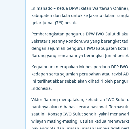
Inimanado – Ketua DPW Ikatan Wartawan Online (I
kabupaten dan kota untuk ke Jakarta dalam rangk
gelar Jumat (7/9) besok.
Pemberangkatan pengurus DPW IWO Sulut dilakuk
Sekretaris Jeanny Rondonuwu yang berangkat tadi
dengan sejumlah pengurus IWO kabupaten kota la
Rarung yang rencanannya berangkat Jumat besok 
Kegiatan ini merupakan Mubes perdana DPP IWO
kedepan serta sejumlah perubahan atau revisi A
ini terlihat akbar sebab akan dihadiri oleh pen
Indonesia.
Viktor Rarung mengatakan, kehadiran IWO Sulut
nantinya akan dibahas secara nasional. Termasuk
saat ini. Konsep IWO Sulut sendiri yakni menawa
wilayah masing-masing. Usulan kedua menawarka
hak anggota dan urusan urusan lainnya tidak per