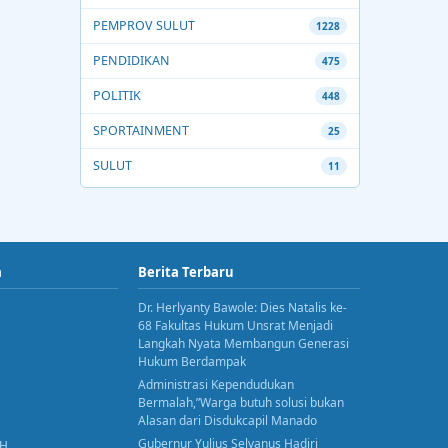
PEMPROV SULUT
1228
PENDIDIKAN
475
POLITIK
448
SPORTAINMENT
25
SULUT
11
a
Berita Terbaru
Dr. Herlyanty Bawole: Dies Natalis ke-
68 Fakultas Hukum Unsrat Menjadi
Langkah Nyata Membangun Generasi
Hukum Berdampak
Administrasi Kependudukan
Bermalah,”Warga butuh solusi bukan
Alasan dari Disdukcapil Manado
Gubernur Yulius Selvanus Hadiri
AH