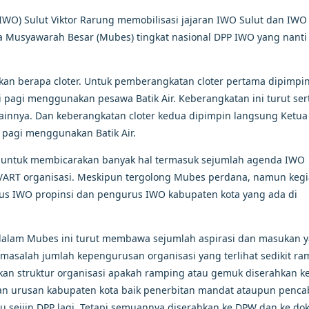
WO) Sulut Viktor Rarung memobilisasi jajaran IWO Sulut dan IWO
a Musyawarah Besar (Mubes) tingkat nasional DPP IWO yang nanti 
an berapa cloter. Untuk pemberangkatan cloter pertama dipimpi
 pagi menggunakan pesawa Batik Air. Keberangkatan ini turut ser
innya. Dan keberangkatan cloter kedua dipimpin langsung Ketua 
pagi menggunakan Batik Air.
 untuk membicarakan banyak hal termasuk sejumlah agenda IWO
D/ART organisasi. Meskipun tergolong Mubes perdana, namun kegi
gurus IWO propinsi dan pengurus IWO kabupaten kota yang ada di
 dalam Mubes ini turut membawa sejumlah aspirasi dan masukan 
 masalah jumlah kepengurusan organisasi yang terlihat sedikit r
rkan struktur organisasi apakah ramping atau gemuk diserahkan k
n urusan kabupaten kota baik penerbitan mandat ataupun penca
lu seijin DPP lagi. Tetapi semuannya diserahkan ke DPW dan ke d