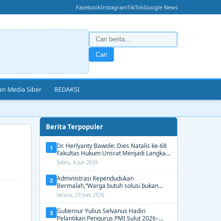
Facebook
Instagram
TikTok
Google News
Cari
n Media Siber
REDAKSI
Berita Terpopuler
Dr. Herlyanty Bawole: Dies Natalis ke-68
1
Fakultas Hukum Unsrat Menjadi Langkah
Nyata Membangun Generasi Hukum
Sabtu, 4 Juli 2026
Berdampak
Administrasi Kependudukan
2
Bermalah,”Warga butuh solusi bukan
Alasan dari Disdukcapil Manado
Selasa, 23 Juni 2026
Gubernur Yulius Selvanus Hadiri
3
Pelantikan Pengurus PMI Sulut 2026–