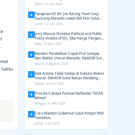
2031, Tekankan Gerak Cepat untuk
Senin, 15 Juni 2026
Kemanusiaan
Pangeran 05 Mc Joe Racing Team Siap
4
Guncang Manado Lewat IMI Fest Sulut
2026 Apex Drag Championship
Jumat, 12 Juni 2026
la
Jerry Massie Direktur Political and Public
5
Policy Studies (P3S), “Jika Harga Pangan
t
Tak Terkendali, Zulhas dan Budi Santoso
Rabu, 10 Juni 2026
.
Tak Layak Dipertahankan”
Menteri Pendidikan Copot Prof Sompie
6
dari Rektor Unsrat Manado. INAKOR Sulut
umat
Kawal Unsur Pidana dan Siap Bongkar
Selasa, 4 Agustus 2026
Aroma Busuk di Suksesi Rektor
 Sabtu
Ada Aroma Tidak Sedap di Suksesi Rektor
7
Unsrat. INAKOR Sulut Keluar Kandang
Kawal Proses Seleksi
Selasa, 30 Juni 2026
Priscilia Cahaya Pantow Nahkodai TIDAR
8
Minsel
Minggu, 31 Mei 2026
Cucu Mantan Gubernur Sulut Pimpin PAN
9
Tomohon.
Jumat, 3 Juli 2026