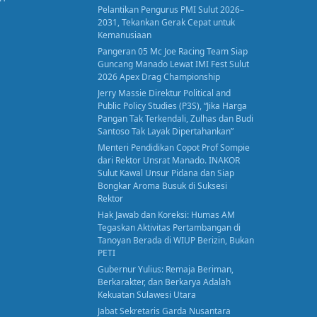
Pelantikan Pengurus PMI Sulut 2026–
2031, Tekankan Gerak Cepat untuk
Kemanusiaan
Pangeran 05 Mc Joe Racing Team Siap
Guncang Manado Lewat IMI Fest Sulut
2026 Apex Drag Championship
Jerry Massie Direktur Political and
Public Policy Studies (P3S), “Jika Harga
Pangan Tak Terkendali, Zulhas dan Budi
Santoso Tak Layak Dipertahankan”
Menteri Pendidikan Copot Prof Sompie
dari Rektor Unsrat Manado. INAKOR
Sulut Kawal Unsur Pidana dan Siap
Bongkar Aroma Busuk di Suksesi
Rektor
Hak Jawab dan Koreksi: Humas AM
Tegaskan Aktivitas Pertambangan di
Tanoyan Berada di WIUP Berizin, Bukan
PETI
Gubernur Yulius: Remaja Beriman,
Berkarakter, dan Berkarya Adalah
Kekuatan Sulawesi Utara
Jabat Sekretaris Garda Nusantara