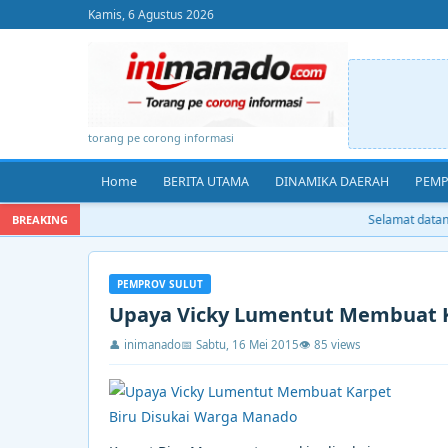
Kamis, 6 Agustus 2026
torang pe corong informasi
Home
BERITA UTAMA
DINAMIKA DAERAH
PEMP
Selamat datang 
BREAKING
PEMPROV SULUT
Upaya Vicky Lumentut Membuat K
👤 inimanado
📅 Sabtu, 16 Mei 2015
👁 85 views