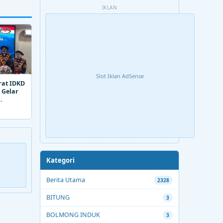
IKLAN
Slot Iklan AdSense
rat IDKD
 Gelar
Kategori
Berita Utama
2328
BITUNG
3
BOLMONG INDUK
3