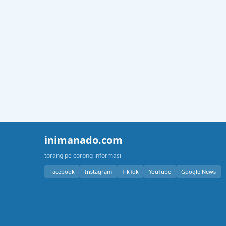
inimanado.com
torang pe corong informasi
Facebook
Instagram
TikTok
YouTube
Google News