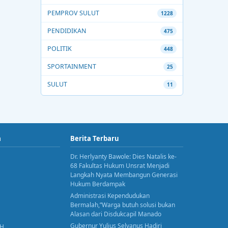
PEMPROV SULUT
1228
PENDIDIKAN
475
POLITIK
448
SPORTAINMENT
25
SULUT
11
a
Berita Terbaru
Dr. Herlyanty Bawole: Dies Natalis ke-
68 Fakultas Hukum Unsrat Menjadi
Langkah Nyata Membangun Generasi
Hukum Berdampak
Administrasi Kependudukan
Bermalah,”Warga butuh solusi bukan
Alasan dari Disdukcapil Manado
Gubernur Yulius Selvanus Hadiri
AH