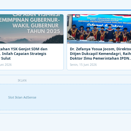
tahan YSK Genjot SDM dan
Dr. Zefanya Yosua Jocom, Direkto
 Inilah Capaian Strategis
Ditjen Dukcapil Kemendagri, Raih
 Sulut
Doktor Ilmu Pemerintahan IPDN
Kemendagri
uni 2026
Senin, 15 Juni 2026
IKLAN
Slot Iklan AdSense