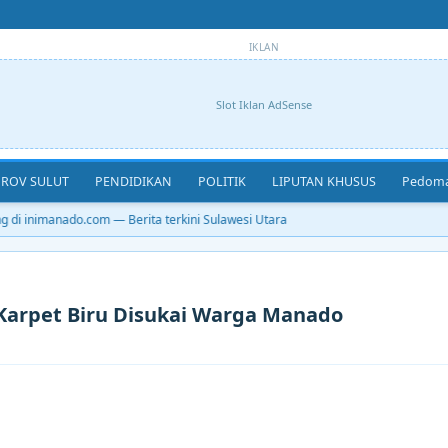
IKLAN
Slot Iklan AdSense
ROV SULUT
PENDIDIKAN
POLITIK
LIPUTAN KHUSUS
Pedoma
di inimanado.com — Berita terkini Sulawesi Utara
arpet Biru Disukai Warga Manado