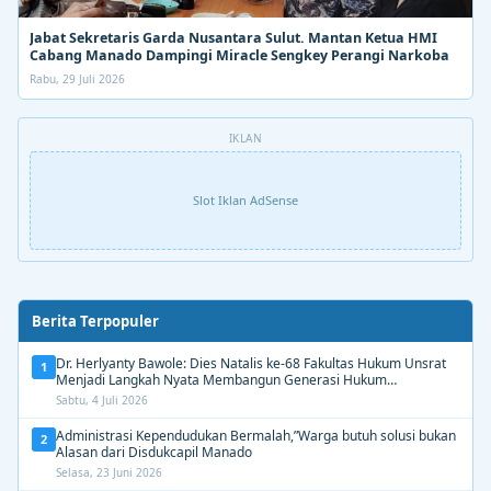
Jabat Sekretaris Garda Nusantara Sulut. Mantan Ketua HMI
Cabang Manado Dampingi Miracle Sengkey Perangi Narkoba
Rabu, 29 Juli 2026
IKLAN
Slot Iklan AdSense
Berita Terpopuler
Dr. Herlyanty Bawole: Dies Natalis ke-68 Fakultas Hukum Unsrat
1
Menjadi Langkah Nyata Membangun Generasi Hukum
Berdampak
Sabtu, 4 Juli 2026
Administrasi Kependudukan Bermalah,”Warga butuh solusi bukan
2
Alasan dari Disdukcapil Manado
Selasa, 23 Juni 2026