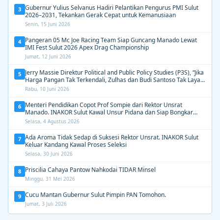
Gubernur Yulius Selvanus Hadiri Pelantikan Pengurus PMI Sulut
3
2026–2031, Tekankan Gerak Cepat untuk Kemanusiaan
Senin, 15 Juni 2026
Pangeran 05 Mc Joe Racing Team Siap Guncang Manado Lewat
4
IMI Fest Sulut 2026 Apex Drag Championship
Jumat, 12 Juni 2026
Jerry Massie Direktur Political and Public Policy Studies (P3S), “Jika
5
Harga Pangan Tak Terkendali, Zulhas dan Budi Santoso Tak Layak
Dipertahankan”
Rabu, 10 Juni 2026
Menteri Pendidikan Copot Prof Sompie dari Rektor Unsrat
6
Manado. INAKOR Sulut Kawal Unsur Pidana dan Siap Bongkar
Aroma Busuk di Suksesi Rektor
Selasa, 4 Agustus 2026
Ada Aroma Tidak Sedap di Suksesi Rektor Unsrat. INAKOR Sulut
7
Keluar Kandang Kawal Proses Seleksi
Selasa, 30 Juni 2026
Priscilia Cahaya Pantow Nahkodai TIDAR Minsel
8
Minggu, 31 Mei 2026
Cucu Mantan Gubernur Sulut Pimpin PAN Tomohon.
9
Jumat, 3 Juli 2026