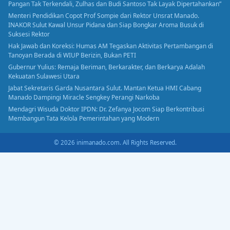
Pangan Tak Terkendali, Zulhas dan Budi Santoso Tak Layak Dipertahankan”
Menteri Pendidikan Copot Prof Sompie dari Rektor Unsrat Manado.
INAKOR Sulut Kawal Unsur Pidana dan Siap Bongkar Aroma Busuk di
Suksesi Rektor
Hak Jawab dan Koreksi: Humas AM Tegaskan Aktivitas Pertambangan di
Tanoyan Berada di WIUP Berizin, Bukan PETI
Gubernur Yulius: Remaja Beriman, Berkarakter, dan Berkarya Adalah
Kekuatan Sulawesi Utara
Jabat Sekretaris Garda Nusantara Sulut. Mantan Ketua HMI Cabang
Manado Dampingi Miracle Sengkey Perangi Narkoba
Mendagri Wisuda Doktor IPDN: Dr. Zefanya Jocom Siap Berkontribusi
Membangun Tata Kelola Pemerintahan yang Modern
© 2026 inimanado.com. All Rights Reserved.