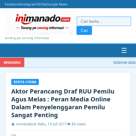
Facebook
Instagram
TikTok
Google News
Cari
torang pe corong informasi
☰
Selamat datang
BREAKING
BERITA UTAMA
Aktor Perancang Draf RUU Pemilu
Agus Melas : Peran Media Online
Dalam Penyelenggaran Pemilu
Sangat Penting
👤 inimanado
📅 Rabu, 19 Juli 2017
👁 86 views