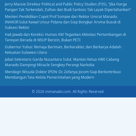
Jerry Massie Direktur Political and Public Policy Studies (P3S), “Jika Harga
Pangan Tak Terkendali, Zulhas dan Budi Santoso Tak Layak Dipertahankan”
Menteri Pendidikan Copot Prof Sompie dari Rektor Unsrat Manado.
INAKOR Sulut Kawal Unsur Pidana dan Siap Bongkar Aroma Busuk di
Suksesi Rektor
Hak Jawab dan Koreksi: Humas AM Tegaskan Aktivitas Pertambangan di
Tanoyan Berada di WIUP Berizin, Bukan PETI
Gubernur Yulius: Remaja Beriman, Berkarakter, dan Berkarya Adalah
Kekuatan Sulawesi Utara
Jabat Sekretaris Garda Nusantara Sulut. Mantan Ketua HMI Cabang
Manado Dampingi Miracle Sengkey Perangi Narkoba
Mendagri Wisuda Doktor IPDN: Dr. Zefanya Jocom Siap Berkontribusi
Membangun Tata Kelola Pemerintahan yang Modern
© 2026 inimanado.com. All Rights Reserved.