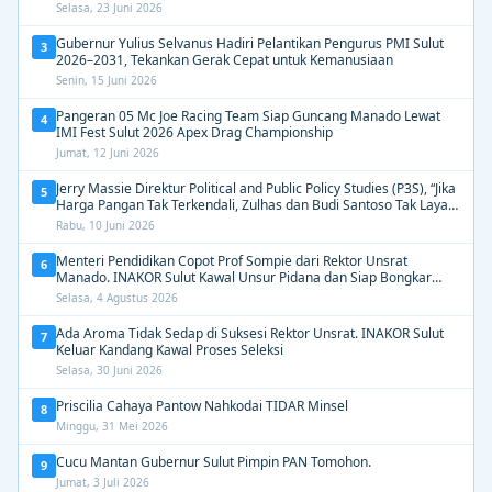
Selasa, 23 Juni 2026
Gubernur Yulius Selvanus Hadiri Pelantikan Pengurus PMI Sulut
3
2026–2031, Tekankan Gerak Cepat untuk Kemanusiaan
Senin, 15 Juni 2026
Pangeran 05 Mc Joe Racing Team Siap Guncang Manado Lewat
4
IMI Fest Sulut 2026 Apex Drag Championship
Jumat, 12 Juni 2026
Jerry Massie Direktur Political and Public Policy Studies (P3S), “Jika
5
Harga Pangan Tak Terkendali, Zulhas dan Budi Santoso Tak Layak
Dipertahankan”
Rabu, 10 Juni 2026
Menteri Pendidikan Copot Prof Sompie dari Rektor Unsrat
6
Manado. INAKOR Sulut Kawal Unsur Pidana dan Siap Bongkar
Aroma Busuk di Suksesi Rektor
Selasa, 4 Agustus 2026
Ada Aroma Tidak Sedap di Suksesi Rektor Unsrat. INAKOR Sulut
7
Keluar Kandang Kawal Proses Seleksi
Selasa, 30 Juni 2026
Priscilia Cahaya Pantow Nahkodai TIDAR Minsel
8
Minggu, 31 Mei 2026
Cucu Mantan Gubernur Sulut Pimpin PAN Tomohon.
9
Jumat, 3 Juli 2026