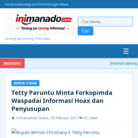
Facebook
Instagram
TikTok
Google News
Cari
torang pe corong informasi
☰
Selamat datang di
BREAKING
BERITA UTAMA
Tetty Paruntu Minta Forkopimda
Waspadai Informasi Hoax dan
Penyusupan
👤 inimanado
📅 Selasa, 28 Februari 2017
👁 65 views