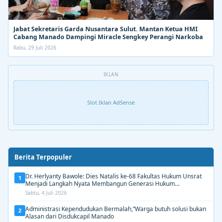
Jabat Sekretaris Garda Nusantara Sulut. Mantan Ketua HMI
Cabang Manado Dampingi Miracle Sengkey Perangi Narkoba
Rabu, 29 Juli 2026
IKLAN
Slot Iklan AdSense
Berita Terpopuler
Dr. Herlyanty Bawole: Dies Natalis ke-68 Fakultas Hukum Unsrat
1
Menjadi Langkah Nyata Membangun Generasi Hukum
Berdampak
Sabtu, 4 Juli 2026
Administrasi Kependudukan Bermalah,”Warga butuh solusi bukan
2
Alasan dari Disdukcapil Manado