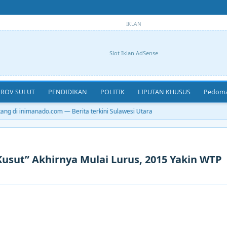
IKLAN
Slot Iklan AdSense
ROV SULUT
PENDIDIKAN
POLITIK
LIPUTAN KHUSUS
Pedoma
g di inimanado.com — Berita terkini Sulawesi Utara
usut” Akhirnya Mulai Lurus, 2015 Yakin WTP