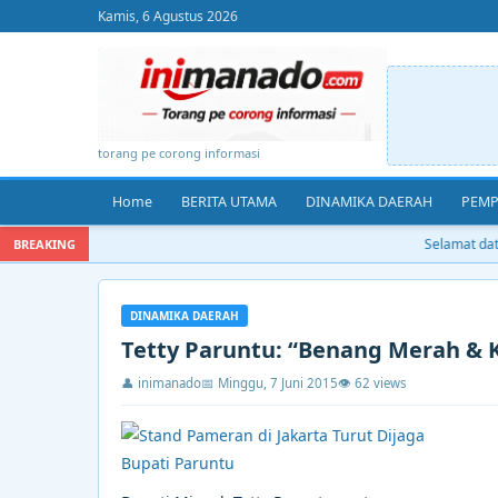
Kamis, 6 Agustus 2026
torang pe corong informasi
Home
BERITA UTAMA
DINAMIKA DAERAH
PEMP
Selamat datan
BREAKING
DINAMIKA DAERAH
Tetty Paruntu: “Benang Merah & K
👤 inimanado
📅 Minggu, 7 Juni 2015
👁 62 views