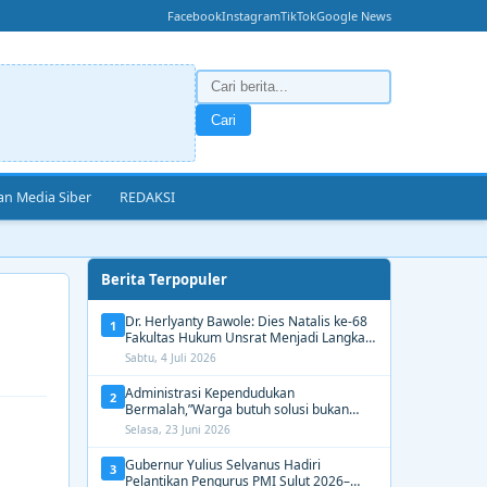
Facebook
Instagram
TikTok
Google News
Cari
n Media Siber
REDAKSI
Berita Terpopuler
Dr. Herlyanty Bawole: Dies Natalis ke-68
1
Fakultas Hukum Unsrat Menjadi Langkah
Nyata Membangun Generasi Hukum
Sabtu, 4 Juli 2026
Berdampak
Administrasi Kependudukan
2
Bermalah,”Warga butuh solusi bukan
Alasan dari Disdukcapil Manado
Selasa, 23 Juni 2026
Gubernur Yulius Selvanus Hadiri
3
Pelantikan Pengurus PMI Sulut 2026–