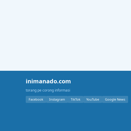
inimanado.com
torang pe corong informasi
Facebook
Instagram
TikTok
YouTube
Google News