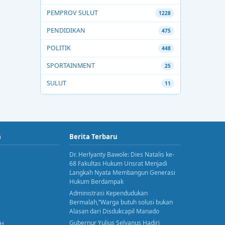
PEMPROV SULUT
1228
PENDIDIKAN
475
POLITIK
448
SPORTAINMENT
25
SULUT
11
a
Berita Terbaru
Dr. Herlyanty Bawole: Dies Natalis ke-
68 Fakultas Hukum Unsrat Menjadi
Langkah Nyata Membangun Generasi
Hukum Berdampak
Administrasi Kependudukan
Bermalah,”Warga butuh solusi bukan
Alasan dari Disdukcapil Manado
Gubernur Yulius Selvanus Hadiri
AH