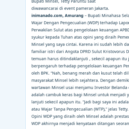
Bupati Minsel, Tetty Paruntu saat
diwawancarai di event pameran Jakarta.
inimanado.com, Amurang
– Bupati Minahasa Sela
Wajar Dengan Pengecualian (WDP) terhadap Lapor
Perwakilan Sulut atas pengelolaan keuangan APB
syukur kepada Tuhan atas opini yang diraih Peme
Minsel yang saya cintai. Karena ini sudah lebih da
familiar istri dari Angota DPRD Sulut Kristovorus
temuan harus ditindaklanjuti , sekecil apapun itu
berpengaruh terhadap pengelolaan keuangan Pemk
oleh BPK. “Nah, benang merah dan kusut telah di
masyarakat Minsel lebih sejahtera. Dengan demiki
wartawan Minsel usai menjamu Investor Belanda d
adalah cambuk keras bagi Minsel untuk menjadi ya
lanjuti sekecil apapun itu. “Jadi bagi saya ini a
atau Wajar Tanpa Pengecualian (WTP),” jelas Tet
Opini WDP yang diraih oleh Minsel adalah prestas
WDP akhirnya menjadi kenyataan ditangan seora