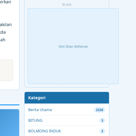
irkan
IKLAN
akilan
kda
lah
Slot Iklan AdSense
Kategori
Berita Utama
2328
BITUNG
3
BOLMONG INDUK
3