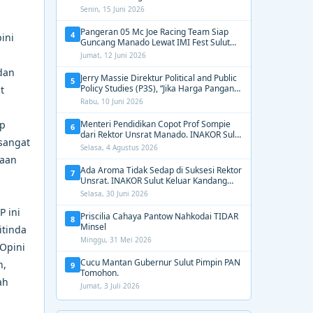
2031, Tekankan Gerak Cepat untuk
Senin, 15 Juni 2026
Kemanusiaan
Pangeran 05 Mc Joe Racing Team Siap
4
ini
Guncang Manado Lewat IMI Fest Sulut
2026 Apex Drag Championship
Jumat, 12 Juni 2026
dan
Jerry Massie Direktur Political and Public
5
Policy Studies (P3S), “Jika Harga Pangan
t
Tak Terkendali, Zulhas dan Budi Santoso
Rabu, 10 Juni 2026
Tak Layak Dipertahankan”
ap
Menteri Pendidikan Copot Prof Sompie
6
dari Rektor Unsrat Manado. INAKOR Sulut
 sangat
Kawal Unsur Pidana dan Siap Bongkar
Selasa, 4 Agustus 2026
Aroma Busuk di Suksesi Rektor
saan
Ada Aroma Tidak Sedap di Suksesi Rektor
7
Unsrat. INAKOR Sulut Keluar Kandang
Kawal Proses Seleksi
Selasa, 30 Juni 2026
P ini
Priscilia Cahaya Pantow Nahkodai TIDAR
8
Minsel
itinda
Minggu, 31 Mei 2026
 Opini
Cucu Mantan Gubernur Sulut Pimpin PAN
n,
9
Tomohon.
ah
Jumat, 3 Juli 2026