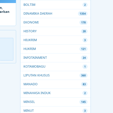
BOLTIM
2
n,
parkan
DINAMIKA DAERAH
1354
EKONOMI
178
HISTORY
28
HIUKRIM
3
HUKRIM
121
INFOTAINMENT
24
KOTAMOBAGU
1
LIPUTAN KHUSUS
360
MANADO
83
MINAHASA INDUK
2
MINSEL
145
MINUT
3