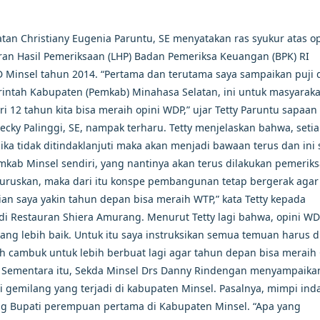
tan Christiany Eugenia Paruntu, SE menyatakan ras syukur atas op
an Hasil Pemeriksaan (LHP) Badan Pemeriksa Keuangan (BPK) RI
D Minsel tahun 2014. “Pertama dan terutama saya sampaikan puji 
rintah Kabupaten (Pemkab) Minahasa Selatan, ini untuk masyaraka
ri 12 tahun kita bisa meraih opini WDP,” ujar Tetty Paruntu sapaan
 Decky Palinggi, SE, nampak terharu. Tetty menjelaskan bahwa, seti
 jika tidak ditindaklanjuti maka akan menjadi bawaan terus dan ini
ab Minsel sendiri, yang nantinya akan terus dilakukan pemerik
luruskan, maka dari itu konspe pembangunan tetap bergerak agar
an saya yakin tahun depan bisa meraih WTP,” kata Tetty kepada
i Restauran Shiera Amurang. Menurut Tetty lagi bahwa, opini WD
ng lebih baik. Untuk itu saya instruksikan semua temuan harus d
dalah cambuk untuk lebih berbuat lagi agar tahun depan bisa meraih
ty. Sementara itu, Sekda Minsel Drs Danny Rindengan menyampaika
i gemilang yang terjadi di kabupaten Minsel. Pasalnya, mimpi ind
ng Bupati perempuan pertama di Kabupaten Minsel. “Apa yang