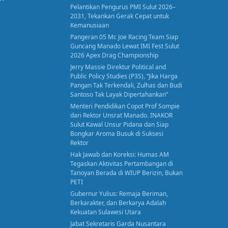
Pelantikan Pengurus PMI Sulut 2026–
2031, Tekankan Gerak Cepat untuk
Kemanusiaan
Pangeran 05 Mc Joe Racing Team Siap
Guncang Manado Lewat IMI Fest Sulut
2026 Apex Drag Championship
Jerry Massie Direktur Political and
Public Policy Studies (P3S), “Jika Harga
Pangan Tak Terkendali, Zulhas dan Budi
Santoso Tak Layak Dipertahankan”
Menteri Pendidikan Copot Prof Sompie
dari Rektor Unsrat Manado. INAKOR
Sulut Kawal Unsur Pidana dan Siap
Bongkar Aroma Busuk di Suksesi
Rektor
Hak Jawab dan Koreksi: Humas AM
Tegaskan Aktivitas Pertambangan di
Tanoyan Berada di WIUP Berizin, Bukan
PETI
Gubernur Yulius: Remaja Beriman,
Berkarakter, dan Berkarya Adalah
Kekuatan Sulawesi Utara
Jabat Sekretaris Garda Nusantara