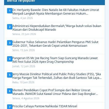
Berita Terpopuler
Dr. Herlyanty Bawole: Dies Natalis ke-68 Fakultas Hukum Unsrat
1
Menjadi Langkah Nyata Membangun Generasi Hukum
Berdampak
Sabtu, 4 Juli 2026
Administrasi Kependudukan Bermalah,”Warga butuh solusi bukan
2
Alasan dari Disdukcapil Manado
Selasa, 23 Juni 2026
Gubernur Yulius Selvanus Hadiri Pelantikan Pengurus PMI Sulut
3
2026–2031, Tekankan Gerak Cepat untuk Kemanusiaan
Senin, 15 Juni 2026
Pangeran 05 Mc Joe Racing Team Siap Guncang Manado Lewat
4
IMI Fest Sulut 2026 Apex Drag Championship
Jumat, 12 Juni 2026
Jerry Massie Direktur Political and Public Policy Studies (P3S), “Jika
5
Harga Pangan Tak Terkendali, Zulhas dan Budi Santoso Tak Layak
Dipertahankan”
Rabu, 10 Juni 2026
Menteri Pendidikan Copot Prof Sompie dari Rektor Unsrat
6
Manado. INAKOR Sulut Kawal Unsur Pidana dan Siap Bongkar
Aroma Busuk di Suksesi Rektor
Selasa, 4 Agustus 2026
Priscilia Cahaya Pantow Nahkodai TIDAR Minsel
7