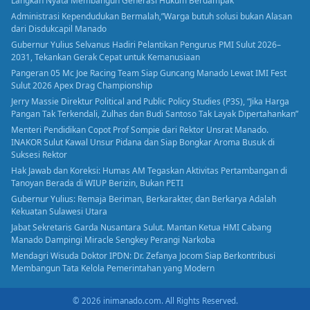
Langkah Nyata Membangun Generasi Hukum Berdampak
Administrasi Kependudukan Bermalah,”Warga butuh solusi bukan Alasan
dari Disdukcapil Manado
Gubernur Yulius Selvanus Hadiri Pelantikan Pengurus PMI Sulut 2026–
2031, Tekankan Gerak Cepat untuk Kemanusiaan
Pangeran 05 Mc Joe Racing Team Siap Guncang Manado Lewat IMI Fest
Sulut 2026 Apex Drag Championship
Jerry Massie Direktur Political and Public Policy Studies (P3S), “Jika Harga
Pangan Tak Terkendali, Zulhas dan Budi Santoso Tak Layak Dipertahankan”
Menteri Pendidikan Copot Prof Sompie dari Rektor Unsrat Manado.
INAKOR Sulut Kawal Unsur Pidana dan Siap Bongkar Aroma Busuk di
Suksesi Rektor
Hak Jawab dan Koreksi: Humas AM Tegaskan Aktivitas Pertambangan di
Tanoyan Berada di WIUP Berizin, Bukan PETI
Gubernur Yulius: Remaja Beriman, Berkarakter, dan Berkarya Adalah
Kekuatan Sulawesi Utara
Jabat Sekretaris Garda Nusantara Sulut. Mantan Ketua HMI Cabang
Manado Dampingi Miracle Sengkey Perangi Narkoba
Mendagri Wisuda Doktor IPDN: Dr. Zefanya Jocom Siap Berkontribusi
Membangun Tata Kelola Pemerintahan yang Modern
© 2026 inimanado.com. All Rights Reserved.