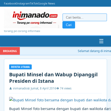
Facebook
Instagram
TikTok
Google News
Cari
torang pe corong informasi
☰
Selamat datang di inimana
BREAKING
BERITA UTAMA
Bupati Minsel dan Wabup Dipanggil
Presiden di Istana
👤 inimanado
📅 Jumat, 8 April 2016
👁 74 views
Bupati Minsel foto bersama dengan bupati dan walikota dari