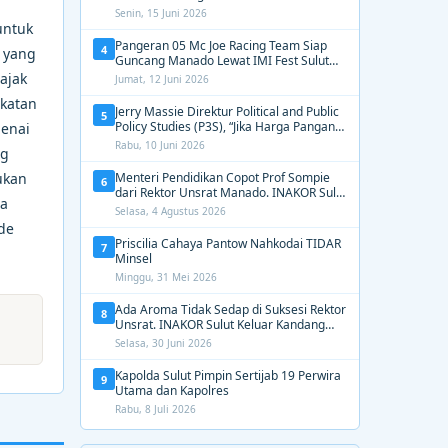
2031, Tekankan Gerak Cepat untuk
Senin, 15 Juni 2026
Kemanusiaan
untuk
Pangeran 05 Mc Joe Racing Team Siap
4
 yang
Guncang Manado Lewat IMI Fest Sulut
2026 Apex Drag Championship
ajak
Jumat, 12 Juni 2026
gkatan
Jerry Massie Direktur Political and Public
5
Policy Studies (P3S), “Jika Harga Pangan
genai
Tak Terkendali, Zulhas dan Budi Santoso
Rabu, 10 Juni 2026
ng
Tak Layak Dipertahankan”
ukan
Menteri Pendidikan Copot Prof Sompie
6
dari Rektor Unsrat Manado. INAKOR Sulut
da
Kawal Unsur Pidana dan Siap Bongkar
Selasa, 4 Agustus 2026
Aroma Busuk di Suksesi Rektor
ide
Priscilia Cahaya Pantow Nahkodai TIDAR
7
Minsel
Minggu, 31 Mei 2026
Ada Aroma Tidak Sedap di Suksesi Rektor
8
Unsrat. INAKOR Sulut Keluar Kandang
Kawal Proses Seleksi
Selasa, 30 Juni 2026
Kapolda Sulut Pimpin Sertijab 19 Perwira
9
Utama dan Kapolres
Rabu, 8 Juli 2026