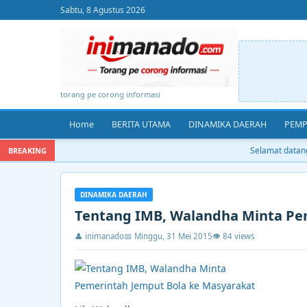
Sabtu, 8 Agustus 2026
torang pe corong informasi
Home
BERITA UTAMA
DINAMIKA DAERAH
PEMP
Selamat datang d
BREAKING
DINAMIKA DAERAH
Tentang IMB, Walandha Minta Pe
👤 inimanado
📅 Minggu, 31 Mei 2015
👁 84 views