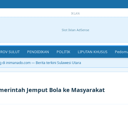
IKLAN
Slot Iklan AdSense
ROV SULUT
PENDIDIKAN
POLITIK
LIPUTAN KHUSUS
Pedoma
i inimanado.com — Berita terkini Sulawesi Utara
merintah Jemput Bola ke Masyarakat