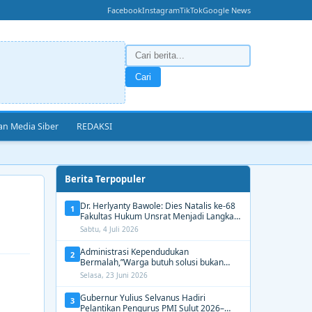
Facebook
Instagram
TikTok
Google News
Cari
n Media Siber
REDAKSI
Berita Terpopuler
Dr. Herlyanty Bawole: Dies Natalis ke-68
1
Fakultas Hukum Unsrat Menjadi Langkah
Nyata Membangun Generasi Hukum
Sabtu, 4 Juli 2026
Berdampak
Administrasi Kependudukan
2
Bermalah,”Warga butuh solusi bukan
Alasan dari Disdukcapil Manado
Selasa, 23 Juni 2026
Gubernur Yulius Selvanus Hadiri
3
Pelantikan Pengurus PMI Sulut 2026–