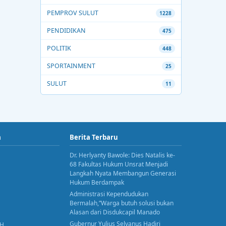
PEMPROV SULUT
1228
PENDIDIKAN
475
POLITIK
448
SPORTAINMENT
25
SULUT
11
a
Berita Terbaru
Dr. Herlyanty Bawole: Dies Natalis ke-
68 Fakultas Hukum Unsrat Menjadi
Langkah Nyata Membangun Generasi
Hukum Berdampak
Administrasi Kependudukan
Bermalah,”Warga butuh solusi bukan
Alasan dari Disdukcapil Manado
Gubernur Yulius Selvanus Hadiri
AH