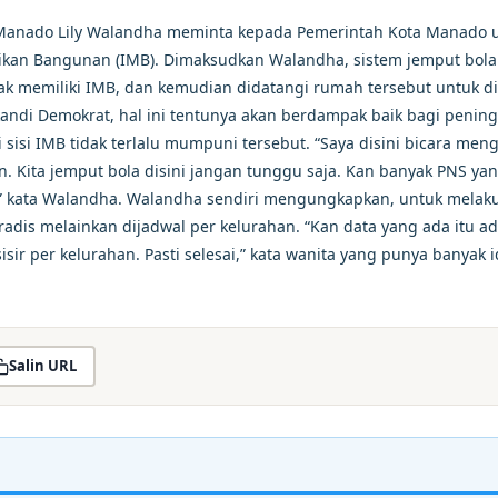
Manado Lily Walandha meminta kepada Pemerintah Kota Manado 
irikan Bangunan (IMB). Dimaksudkan Walandha, sistem jemput bola
 memiliki IMB, dan kemudian didatangi rumah tersebut untuk di
andi Demokrat, hal ini tentunya akan berdampak baik bagi penin
 sisi IMB tidak terlalu mumpuni tersebut. “Saya disini bicara men
n. Kita jemput bola disini jangan tunggu saja. Kan banyak PNS ya
,” kata Walandha. Walandha sendiri mengungkapkan, untuk melak
radis melainkan dijadwal per kelurahan. “Kan data yang ada itu a
isir per kelurahan. Pasti selesai,” kata wanita yang punya banyak 
Salin URL