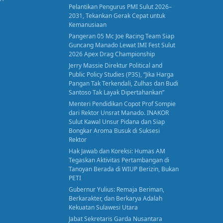
Pelantikan Pengurus PMI Sulut 2026–
2031, Tekankan Gerak Cepat untuk
Kemanusiaan
Pangeran 05 Mc Joe Racing Team Siap
Guncang Manado Lewat IMI Fest Sulut
2026 Apex Drag Championship
Jerry Massie Direktur Political and
Public Policy Studies (P3S), “Jika Harga
Pangan Tak Terkendali, Zulhas dan Budi
Santoso Tak Layak Dipertahankan”
Menteri Pendidikan Copot Prof Sompie
dari Rektor Unsrat Manado. INAKOR
Sulut Kawal Unsur Pidana dan Siap
Bongkar Aroma Busuk di Suksesi
Rektor
Hak Jawab dan Koreksi: Humas AM
Tegaskan Aktivitas Pertambangan di
Tanoyan Berada di WIUP Berizin, Bukan
PETI
Gubernur Yulius: Remaja Beriman,
Berkarakter, dan Berkarya Adalah
Kekuatan Sulawesi Utara
Jabat Sekretaris Garda Nusantara