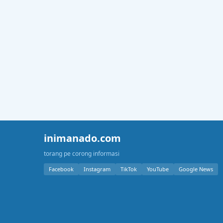
inimanado.com
torang pe corong informasi
Facebook
Instagram
TikTok
YouTube
Google News