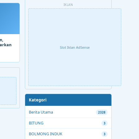
IKLAN
n,
parkan
Slot Iklan AdSense
Kategori
Berita Utama
2328
BITUNG
3
BOLMONG INDUK
3