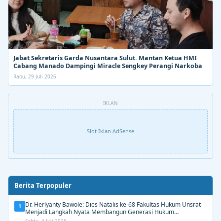
Jabat Sekretaris Garda Nusantara Sulut. Mantan Ketua HMI
Cabang Manado Dampingi Miracle Sengkey Perangi Narkoba
Rabu, 29 Juli 2026
IKLAN
Slot Iklan AdSense
Berita Terpopuler
Dr. Herlyanty Bawole: Dies Natalis ke-68 Fakultas Hukum Unsrat
1
Menjadi Langkah Nyata Membangun Generasi Hukum
Berdampak
Sabtu, 4 Juli 2026