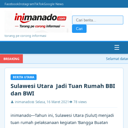
Facebook
Instagram
TikTok
Google News
Cari
torang pe corong informasi
☰
Selamat datang
BREAKING
BERITA UTAMA
Sulawesi Utara Jadi Tuan Rumah BBI
dan BWI
👤 inimanado
📅 Selasa, 16 Maret 2021
👁 78 views
inimanado—Tahun ini, Sulawesi Utara (Sulut) menjadi
tuan rumah pelaksanaan kegiatan ‘Bangga Buatan