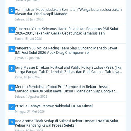
Administrasi Kependudukan Bermalah,”Warga butuh solusi bukan
2
Alasan dari Disdukcapil Manado
Selasa, 23 Juni 2026
Gubernur Yulius Selvanus Hadiri Pelantikan Pengurus PMI Sulut
3
2026–2031, Tekankan Gerak Cepat untuk Kemanusiaan
Senin, 15 Juni 2026
Pangeran 05 Mc Joe Racing Team Siap Guncang Manado Lewat
4
IMI Fest Sulut 2026 Apex Drag Championship
Jumat, 12 Juni 2026
Jerry Massie Direktur Political and Public Policy Studies (P3S), “Jika
5
Harga Pangan Tak Terkendali, Zulhas dan Budi Santoso Tak Layak
Dipertahankan”
Rabu, 10 Juni 2026
Menteri Pendidikan Copot Prof Sompie dari Rektor Unsrat
6
Manado. INAKOR Sulut Kawal Unsur Pidana dan Siap Bongkar
Aroma Busuk di Suksesi Rektor
Selasa, 4 Agustus 2026
Priscilia Cahaya Pantow Nahkodai TIDAR Minsel
7
Minggu, 31 Mei 2026
Ada Aroma Tidak Sedap di Suksesi Rektor Unsrat. INAKOR Sulut
8
Keluar Kandang Kawal Proses Seleksi
Selasa, 30 Juni 2026