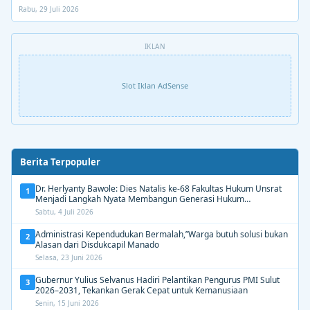
Rabu, 29 Juli 2026
IKLAN
Slot Iklan AdSense
Berita Terpopuler
Dr. Herlyanty Bawole: Dies Natalis ke-68 Fakultas Hukum Unsrat
1
Menjadi Langkah Nyata Membangun Generasi Hukum
Berdampak
Sabtu, 4 Juli 2026
Administrasi Kependudukan Bermalah,”Warga butuh solusi bukan
2
Alasan dari Disdukcapil Manado
Selasa, 23 Juni 2026
Gubernur Yulius Selvanus Hadiri Pelantikan Pengurus PMI Sulut
3
2026–2031, Tekankan Gerak Cepat untuk Kemanusiaan
Senin, 15 Juni 2026