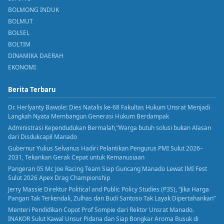
BOLMONG INDUK
BOLMUT
BOLSEL
BOLTIM
DINAMIKA DAERAH
EKONOMI
Berita Terbaru
Dr. Herlyanty Bawole: Dies Natalis ke-68 Fakultas Hukum Unsrat Menjadi
Langkah Nyata Membangun Generasi Hukum Berdampak
Administrasi Kependudukan Bermalah,”Warga butuh solusi bukan Alasan
dari Disdukcapil Manado
Gubernur Yulius Selvanus Hadiri Pelantikan Pengurus PMI Sulut 2026–
2031, Tekankan Gerak Cepat untuk Kemanusiaan
Pangeran 05 Mc Joe Racing Team Siap Guncang Manado Lewat IMI Fest
Sulut 2026 Apex Drag Championship
Jerry Massie Direktur Political and Public Policy Studies (P3S), “Jika Harga
Pangan Tak Terkendali, Zulhas dan Budi Santoso Tak Layak Dipertahankan”
Menteri Pendidikan Copot Prof Sompie dari Rektor Unsrat Manado.
INAKOR Sulut Kawal Unsur Pidana dan Siap Bongkar Aroma Busuk di