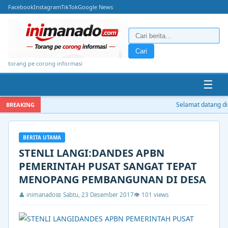
Facebook
Instagram
TikTok
Google News
Cari
torang pe corong informasi
☰
Selamat datang di 
BREAKING
BERITA UTAMA
STENLI LANGI:DANDES APBN
PEMERINTAH PUSAT SANGAT TEPAT
MENOPANG PEMBANGUNAN DI DESA
👤 inimanado
📅 Sabtu, 23 Desember 2017
👁 101 views