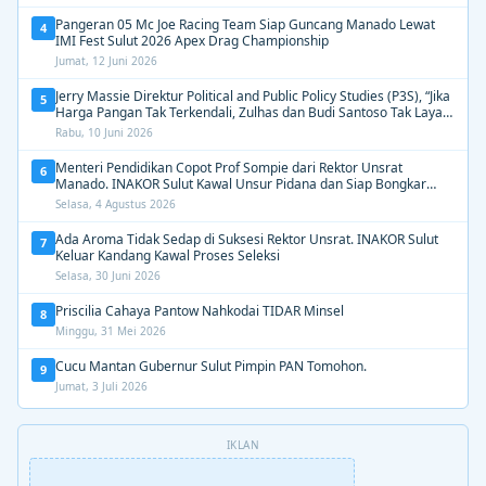
Pangeran 05 Mc Joe Racing Team Siap Guncang Manado Lewat
4
IMI Fest Sulut 2026 Apex Drag Championship
Jumat, 12 Juni 2026
Jerry Massie Direktur Political and Public Policy Studies (P3S), “Jika
5
Harga Pangan Tak Terkendali, Zulhas dan Budi Santoso Tak Layak
Dipertahankan”
Rabu, 10 Juni 2026
Menteri Pendidikan Copot Prof Sompie dari Rektor Unsrat
6
Manado. INAKOR Sulut Kawal Unsur Pidana dan Siap Bongkar
Aroma Busuk di Suksesi Rektor
Selasa, 4 Agustus 2026
Ada Aroma Tidak Sedap di Suksesi Rektor Unsrat. INAKOR Sulut
7
Keluar Kandang Kawal Proses Seleksi
Selasa, 30 Juni 2026
Priscilia Cahaya Pantow Nahkodai TIDAR Minsel
8
Minggu, 31 Mei 2026
Cucu Mantan Gubernur Sulut Pimpin PAN Tomohon.
9
Jumat, 3 Juli 2026
IKLAN