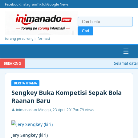
Facebook
Instagram
TikTok
Google News
Cari
torang pe corong informasi
☰
Selamat datang 
BREAKING
BERITA UTAMA
Sengkey Buka Kompetisi Sepak Bola
Raanan Baru
👤 inimanado
📅 Minggu, 23 April 2017
👁 79 views
Jery Sengkey (kiri)