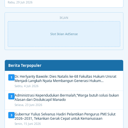
Rabu, 29 Juli 2026
IKLAN
Slot Iklan AdSense
Berita Terpopuler
Dr. Herlyanty Bawole: Dies Natalis ke-68 Fakultas Hukum Unsrat
1
Menjadi Langkah Nyata Membangun Generasi Hukum
Berdampak
Sabtu, 4 Juli 2026
Administrasi Kependudukan Bermalah,”Warga butuh solusi bukan
2
Alasan dari Disdukcapil Manado
Selasa, 23 Juni 2026
Gubernur Yulius Selvanus Hadiri Pelantikan Pengurus PMI Sulut
3
2026–2031, Tekankan Gerak Cepat untuk Kemanusiaan
Senin, 15 Juni 2026