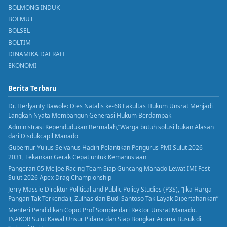
BOLMONG INDUK
BOLMUT
BOLSEL
BOLTIM
DINAMIKA DAERAH
EKONOMI
Berita Terbaru
Dr. Herlyanty Bawole: Dies Natalis ke-68 Fakultas Hukum Unsrat Menjadi
Langkah Nyata Membangun Generasi Hukum Berdampak
Administrasi Kependudukan Bermalah,”Warga butuh solusi bukan Alasan
dari Disdukcapil Manado
Gubernur Yulius Selvanus Hadiri Pelantikan Pengurus PMI Sulut 2026–
2031, Tekankan Gerak Cepat untuk Kemanusiaan
Pangeran 05 Mc Joe Racing Team Siap Guncang Manado Lewat IMI Fest
Sulut 2026 Apex Drag Championship
Jerry Massie Direktur Political and Public Policy Studies (P3S), “Jika Harga
Pangan Tak Terkendali, Zulhas dan Budi Santoso Tak Layak Dipertahankan”
Menteri Pendidikan Copot Prof Sompie dari Rektor Unsrat Manado.
INAKOR Sulut Kawal Unsur Pidana dan Siap Bongkar Aroma Busuk di