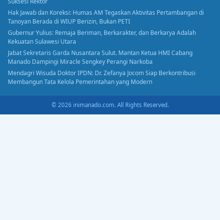
Suksesi Rektor
Hak Jawab dan Koreksi: Humas AM Tegaskan Aktivitas Pertambangan di
Tanoyan Berada di WIUP Berizin, Bukan PETI
Gubernur Yulius: Remaja Beriman, Berkarakter, dan Berkarya Adalah
Kekuatan Sulawesi Utara
Jabat Sekretaris Garda Nusantara Sulut. Mantan Ketua HMI Cabang
Manado Dampingi Miracle Sengkey Perangi Narkoba
Mendagri Wisuda Doktor IPDN: Dr. Zefanya Jocom Siap Berkontribusi
Membangun Tata Kelola Pemerintahan yang Modern
© 2026 inimanado.com. All Rights Reserved.