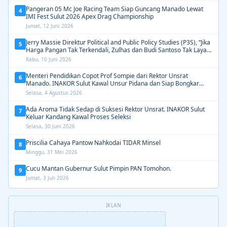
Pangeran 05 Mc Joe Racing Team Siap Guncang Manado Lewat
4
IMI Fest Sulut 2026 Apex Drag Championship
Jumat, 12 Juni 2026
Jerry Massie Direktur Political and Public Policy Studies (P3S), “Jika
5
Harga Pangan Tak Terkendali, Zulhas dan Budi Santoso Tak Layak
Dipertahankan”
Rabu, 10 Juni 2026
Menteri Pendidikan Copot Prof Sompie dari Rektor Unsrat
6
Manado. INAKOR Sulut Kawal Unsur Pidana dan Siap Bongkar
Aroma Busuk di Suksesi Rektor
Selasa, 4 Agustus 2026
Ada Aroma Tidak Sedap di Suksesi Rektor Unsrat. INAKOR Sulut
7
Keluar Kandang Kawal Proses Seleksi
Selasa, 30 Juni 2026
Priscilia Cahaya Pantow Nahkodai TIDAR Minsel
8
Minggu, 31 Mei 2026
Cucu Mantan Gubernur Sulut Pimpin PAN Tomohon.
9
Jumat, 3 Juli 2026
IKLAN