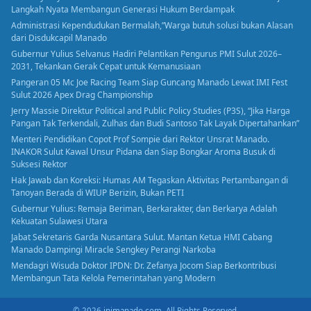
Langkah Nyata Membangun Generasi Hukum Berdampak
Administrasi Kependudukan Bermalah,”Warga butuh solusi bukan Alasan
dari Disdukcapil Manado
Gubernur Yulius Selvanus Hadiri Pelantikan Pengurus PMI Sulut 2026–
2031, Tekankan Gerak Cepat untuk Kemanusiaan
Pangeran 05 Mc Joe Racing Team Siap Guncang Manado Lewat IMI Fest
Sulut 2026 Apex Drag Championship
Jerry Massie Direktur Political and Public Policy Studies (P3S), “Jika Harga
Pangan Tak Terkendali, Zulhas dan Budi Santoso Tak Layak Dipertahankan”
Menteri Pendidikan Copot Prof Sompie dari Rektor Unsrat Manado.
INAKOR Sulut Kawal Unsur Pidana dan Siap Bongkar Aroma Busuk di
Suksesi Rektor
Hak Jawab dan Koreksi: Humas AM Tegaskan Aktivitas Pertambangan di
Tanoyan Berada di WIUP Berizin, Bukan PETI
Gubernur Yulius: Remaja Beriman, Berkarakter, dan Berkarya Adalah
Kekuatan Sulawesi Utara
Jabat Sekretaris Garda Nusantara Sulut. Mantan Ketua HMI Cabang
Manado Dampingi Miracle Sengkey Perangi Narkoba
Mendagri Wisuda Doktor IPDN: Dr. Zefanya Jocom Siap Berkontribusi
Membangun Tata Kelola Pemerintahan yang Modern
© 2026 inimanado.com. All Rights Reserved.