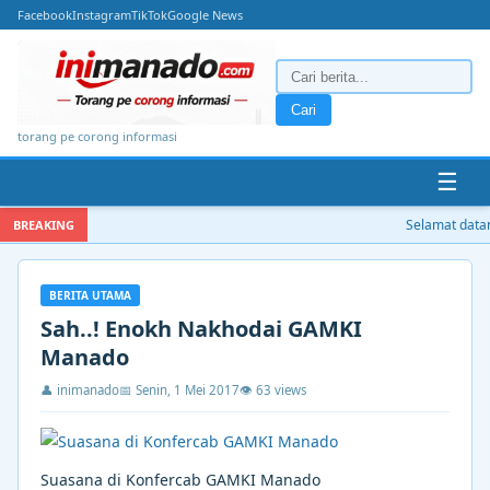
Facebook
Instagram
TikTok
Google News
Cari
torang pe corong informasi
☰
Selamat datang d
BREAKING
BERITA UTAMA
Sah..! Enokh Nakhodai GAMKI
Manado
👤 inimanado
📅 Senin, 1 Mei 2017
👁 63 views
Suasana di Konfercab GAMKI Manado