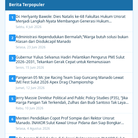
Berita Terpopuler
Dr. Herlyanty Bawole: Dies Natalis ke-68 Fakultas Hukum Unsrat
1
Menjadi Langkah Nyata Membangun Generasi Hukum
Berdampak
Sabtu, 4 Juli 2026
Administrasi Kependudukan Bermalah,”Warga butuh solusi bukan
2
Alasan dari Disdukcapil Manado
Selasa, 23 Juni 2026
Gubernur Yulius Selvanus Hadiri Pelantikan Pengurus PMI Sulut
3
2026–2031, Tekankan Gerak Cepat untuk Kemanusiaan
Senin, 15 Juni 2026
Pangeran 05 Mc Joe Racing Team Siap Guncang Manado Lewat
4
IMI Fest Sulut 2026 Apex Drag Championship
Jumat, 12 Juni 2026
Jerry Massie Direktur Political and Public Policy Studies (P3S), “Jika
5
Harga Pangan Tak Terkendali, Zulhas dan Budi Santoso Tak Layak
Dipertahankan”
Rabu, 10 Juni 2026
Menteri Pendidikan Copot Prof Sompie dari Rektor Unsrat
6
Manado. INAKOR Sulut Kawal Unsur Pidana dan Siap Bongkar
Aroma Busuk di Suksesi Rektor
Selasa, 4 Agustus 2026