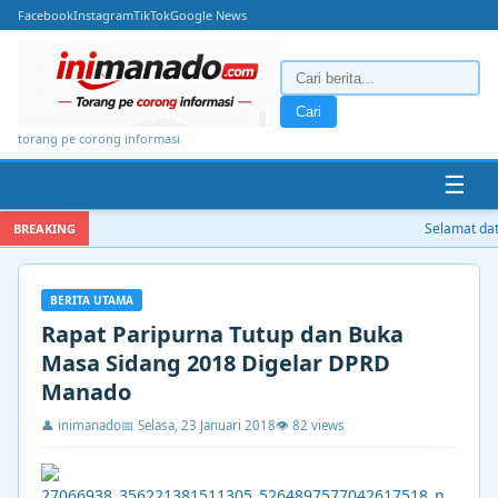
Facebook
Instagram
TikTok
Google News
Cari
torang pe corong informasi
☰
Selamat data
BREAKING
BERITA UTAMA
Rapat Paripurna Tutup dan Buka
Masa Sidang 2018 Digelar DPRD
Manado
👤 inimanado
📅 Selasa, 23 Januari 2018
👁 82 views