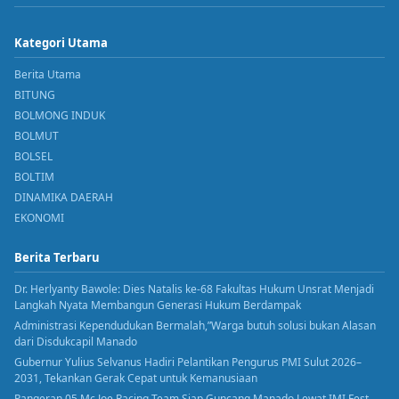
Kategori Utama
Berita Utama
BITUNG
BOLMONG INDUK
BOLMUT
BOLSEL
BOLTIM
DINAMIKA DAERAH
EKONOMI
Berita Terbaru
Dr. Herlyanty Bawole: Dies Natalis ke-68 Fakultas Hukum Unsrat Menjadi
Langkah Nyata Membangun Generasi Hukum Berdampak
Administrasi Kependudukan Bermalah,”Warga butuh solusi bukan Alasan
dari Disdukcapil Manado
Gubernur Yulius Selvanus Hadiri Pelantikan Pengurus PMI Sulut 2026–
2031, Tekankan Gerak Cepat untuk Kemanusiaan
Pangeran 05 Mc Joe Racing Team Siap Guncang Manado Lewat IMI Fest