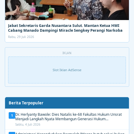
Jabat Sekretaris Garda Nusantara Sulut. Mantan Ketua HMI
Cabang Manado Dampingi Miracle Sengkey Perangi Narkoba
Rabu, 29 Juli 2026
IKLAN
Slot Iklan AdSense
Berita Terpopuler
Dr. Herlyanty Bawole: Dies Natalis ke-68 Fakultas Hukum Unsrat
1
Menjadi Langkah Nyata Membangun Generasi Hukum
Berdampak
Sabtu, 4 Juli 2026