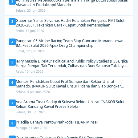
Administrasi Kependudukan Bermalah,”Warga butuh solusi bukan
2
Alasan dari Disdukcapil Manado
Selasa, 23 Juni 2026
Gubernur Yulius Selvanus Hadiri Pelantikan Pengurus PMI Sulut
3
2026–2031, Tekankan Gerak Cepat untuk Kemanusiaan
Senin, 15 Juni 2026
Pangeran 05 Mc Joe Racing Team Siap Guncang Manado Lewat
4
IMI Fest Sulut 2026 Apex Drag Championship
Jumat, 12 Juni 2026
Jerry Massie Direktur Political and Public Policy Studies (P3S), “Jika
5
Harga Pangan Tak Terkendali, Zulhas dan Budi Santoso Tak Layak
Dipertahankan”
Rabu, 10 Juni 2026
Menteri Pendidikan Copot Prof Sompie dari Rektor Unsrat
6
Manado. INAKOR Sulut Kawal Unsur Pidana dan Siap Bongkar
Aroma Busuk di Suksesi Rektor
Selasa, 4 Agustus 2026
Ada Aroma Tidak Sedap di Suksesi Rektor Unsrat. INAKOR Sulut
7
Keluar Kandang Kawal Proses Seleksi
Selasa, 30 Juni 2026
Priscilia Cahaya Pantow Nahkodai TIDAR Minsel
8
Minggu, 31 Mei 2026
Cucu Mantan Gubernur Sulut Pimpin PAN Tomohon.