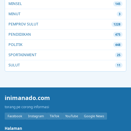
MINSEL
145
MINUT
3
PEMPROV SULUT
1228
PENDIDIKAN
475
POLITIK
448
SPORTAINMENT
25
SULUT
11
inimanado.com
torang pe corong informasi
Facebook
Instagram
TikTok
YouTube
Google News
Halaman