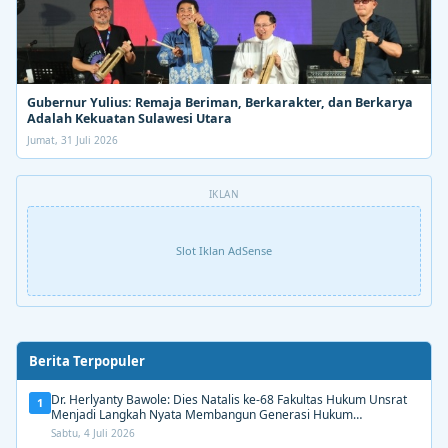
Gubernur Yulius: Remaja Beriman, Berkarakter, dan Berkarya
Adalah Kekuatan Sulawesi Utara
Jumat, 31 Juli 2026
IKLAN
Slot Iklan AdSense
Berita Terpopuler
Dr. Herlyanty Bawole: Dies Natalis ke-68 Fakultas Hukum Unsrat
1
Menjadi Langkah Nyata Membangun Generasi Hukum
Berdampak
Sabtu, 4 Juli 2026