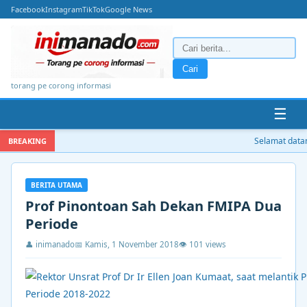
Facebook
Instagram
TikTok
Google News
Cari
torang pe corong informasi
☰
Selamat datang 
BREAKING
BERITA UTAMA
Prof Pinontoan Sah Dekan FMIPA Dua
Periode
👤 inimanado
📅 Kamis, 1 November 2018
👁 101 views