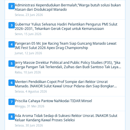
Administrasi Kependudukan Bermalah,”Warga butuh solusi bukan
2
Alasan dari Disdukcapil Manado
Selasa, 23 Juni 2026
Gubernur Yulius Selvanus Hadiri Pelantikan Pengurus PMI Sulut
3
2026–2031, Tekankan Gerak Cepat untuk Kemanusiaan
Senin, 15 Juni 2026
Pangeran 05 Mc Joe Racing Team Siap Guncang Manado Lewat
4
IMI Fest Sulut 2026 Apex Drag Championship
Jumat, 12 Juni 2026
Jerry Massie Direktur Political and Public Policy Studies (P3S), “Jika
5
Harga Pangan Tak Terkendali, Zulhas dan Budi Santoso Tak Layak
Dipertahankan”
Rabu, 10 Juni 2026
Menteri Pendidikan Copot Prof Sompie dari Rektor Unsrat
6
Manado. INAKOR Sulut Kawal Unsur Pidana dan Siap Bongkar
Aroma Busuk di Suksesi Rektor
Selasa, 4 Agustus 2026
Priscilia Cahaya Pantow Nahkodai TIDAR Minsel
7
Minggu, 31 Mei 2026
Ada Aroma Tidak Sedap di Suksesi Rektor Unsrat. INAKOR Sulut
8
Keluar Kandang Kawal Proses Seleksi
Selasa, 30 Juni 2026