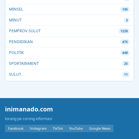
MINSEL
145
MINUT
3
PEMPROV SULUT
1228
PENDIDIKAN
475
POLITIK
448
SPORTAINMENT
25
SULUT
11
inimanado.com
torang pe corong informasi
Facebook
Instagram
TikTok
YouTube
Google News