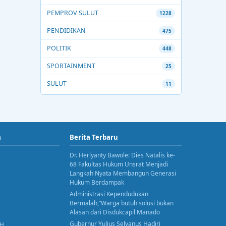
PEMPROV SULUT
1228
PENDIDIKAN
475
POLITIK
448
SPORTAINMENT
25
SULUT
11
a
Berita Terbaru
Dr. Herlyanty Bawole: Dies Natalis ke-
68 Fakultas Hukum Unsrat Menjadi
Langkah Nyata Membangun Generasi
Hukum Berdampak
Administrasi Kependudukan
Bermalah,”Warga butuh solusi bukan
Alasan dari Disdukcapil Manado
Gubernur Yulius Selvanus Hadiri
AH