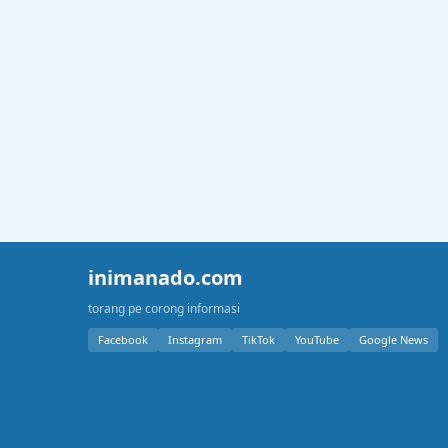
inimanado.com
torang pe corong informasi
Facebook
Instagram
TikTok
YouTube
Google News