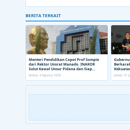
BERITA TERKAIT
Menteri Pendidikan Copot Prof Sompie
Gubernur
dari Rektor Unsrat Manado. INAKOR
Berkarak
Sulut Kawal Unsur Pidana dan Siap
Kekuatan
Bongkar Aroma Busuk di Suksesi Rektor
Selasa, 4 Agustus 2026
Jumat, 31 J