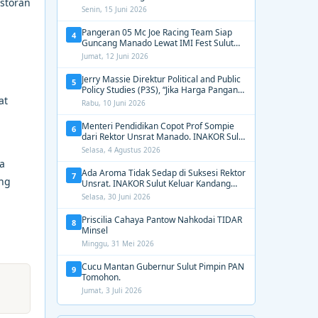
estoran
2031, Tekankan Gerak Cepat untuk
Senin, 15 Juni 2026
Kemanusiaan
Pangeran 05 Mc Joe Racing Team Siap
4
Guncang Manado Lewat IMI Fest Sulut
2026 Apex Drag Championship
Jumat, 12 Juni 2026
Jerry Massie Direktur Political and Public
5
Policy Studies (P3S), “Jika Harga Pangan
at
Tak Terkendali, Zulhas dan Budi Santoso
Rabu, 10 Juni 2026
Tak Layak Dipertahankan”
Menteri Pendidikan Copot Prof Sompie
6
dari Rektor Unsrat Manado. INAKOR Sulut
Kawal Unsur Pidana dan Siap Bongkar
Selasa, 4 Agustus 2026
Aroma Busuk di Suksesi Rektor
a
Ada Aroma Tidak Sedap di Suksesi Rektor
7
ang
Unsrat. INAKOR Sulut Keluar Kandang
Kawal Proses Seleksi
Selasa, 30 Juni 2026
Priscilia Cahaya Pantow Nahkodai TIDAR
8
Minsel
Minggu, 31 Mei 2026
Cucu Mantan Gubernur Sulut Pimpin PAN
9
Tomohon.
Jumat, 3 Juli 2026