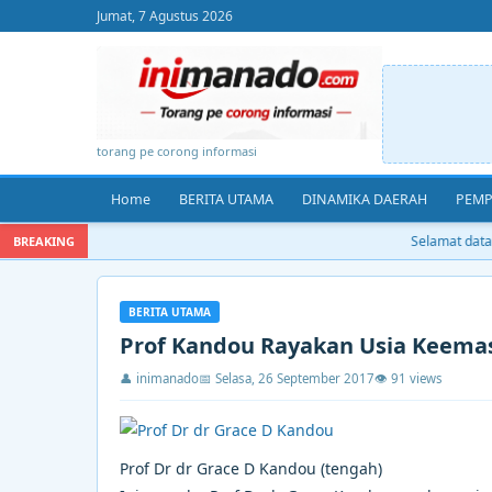
Jumat, 7 Agustus 2026
torang pe corong informasi
Home
BERITA UTAMA
DINAMIKA DAERAH
PEMP
Selamat datang
BREAKING
BERITA UTAMA
Prof Kandou Rayakan Usia Keema
👤 inimanado
📅 Selasa, 26 September 2017
👁 91 views
Prof Dr dr Grace D Kandou (tengah)