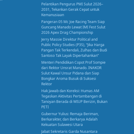
Pelantikan Pengurus PMI Sulut 2026–
2031, Tekankan Gerak Cepat untuk
Kemanusiaan
Pangeran 05 Mc Joe Racing Team Siap
Guncang Manado Lewat IMI Fest Sulut
2026 Apex Drag Championship
Jerry Massie Direktur Political and
Public Policy Studies (P3S), “Jika Harga
Pangan Tak Terkendali, Zulhas dan Budi
Santoso Tak Layak Dipertahankan”
Menteri Pendidikan Copot Prof Sompie
dari Rektor Unsrat Manado. INAKOR
Sulut Kawal Unsur Pidana dan Siap
Bongkar Aroma Busuk di Suksesi
Rektor
Hak Jawab dan Koreksi: Humas AM
Tegaskan Aktivitas Pertambangan di
Tanoyan Berada di WIUP Berizin, Bukan
PETI
Gubernur Yulius: Remaja Beriman,
Berkarakter, dan Berkarya Adalah
Kekuatan Sulawesi Utara
Jabat Sekretaris Garda Nusantara