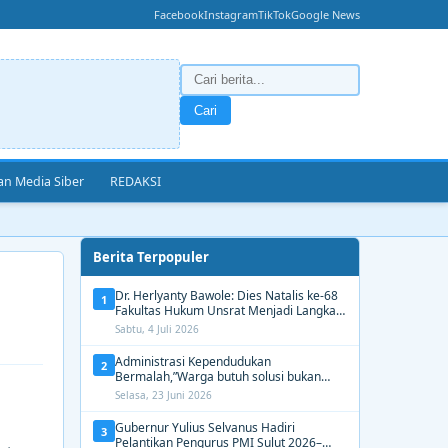
Facebook
Instagram
TikTok
Google News
Cari
n Media Siber
REDAKSI
Berita Terpopuler
Dr. Herlyanty Bawole: Dies Natalis ke-68
1
Fakultas Hukum Unsrat Menjadi Langkah
Nyata Membangun Generasi Hukum
Sabtu, 4 Juli 2026
Berdampak
Administrasi Kependudukan
2
Bermalah,”Warga butuh solusi bukan
Alasan dari Disdukcapil Manado
Selasa, 23 Juni 2026
Gubernur Yulius Selvanus Hadiri
3
Pelantikan Pengurus PMI Sulut 2026–