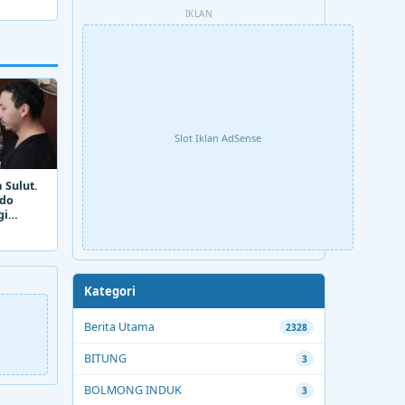
IKLAN
Slot Iklan AdSense
 Sulut.
ado
gi
Kategori
Berita Utama
2328
BITUNG
3
BOLMONG INDUK
3