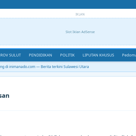
IKLAN
Slot Iklan AdSense
ROV SULUT
PENDIDIKAN
POLITIK
LIPUTAN KHUSUS
Pedoma
 di inimanado.com — Berita terkini Sulawesi Utara
san