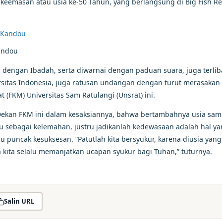
 keemasan atau usia ke-50 Tahun, yang berlangsung di Big Fish R
andou
an dengan Ibadah, serta diwarnai dengan paduan suara, juga terlib
ersitas Indonesia, juga ratusan undangan dengan turut merasakan
(FKM) Universitas Sam Ratulangi (Unsrat) ini.
Dekan FKM ini dalam kesaksiannya, bahwa bertambahnya usia sam
itu sebagai kelemahan, justru jadikanlah kedewasaan adalah hal y
 puncak kesuksesan. “Patutlah kita bersyukur, karena diusia yang
a kita selalu memanjatkan ucapan syukur bagi Tuhan,” tuturnya.
Salin URL