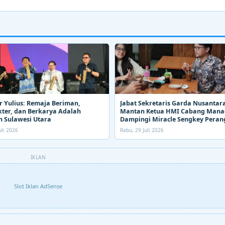
 Yulius: Remaja Beriman,
Jabat Sekretaris Garda Nusantara
ter, dan Berkarya Adalah
Mantan Ketua HMI Cabang Man
 Sulawesi Utara
Dampingi Miracle Sengkey Peran
Narkoba
uli 2026
Rabu, 29 Juli 2026
IKLAN
Slot Iklan AdSense