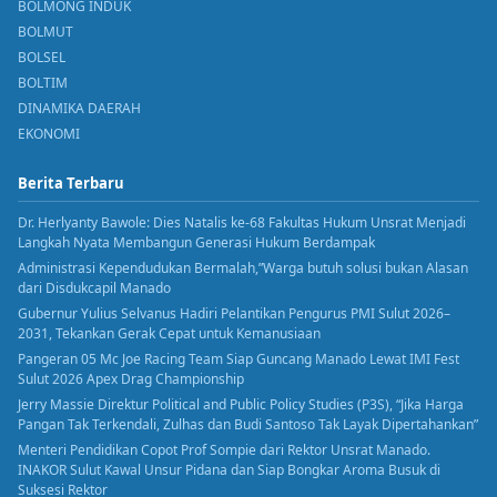
BOLMONG INDUK
BOLMUT
BOLSEL
BOLTIM
DINAMIKA DAERAH
EKONOMI
Berita Terbaru
Dr. Herlyanty Bawole: Dies Natalis ke-68 Fakultas Hukum Unsrat Menjadi
Langkah Nyata Membangun Generasi Hukum Berdampak
Administrasi Kependudukan Bermalah,”Warga butuh solusi bukan Alasan
dari Disdukcapil Manado
Gubernur Yulius Selvanus Hadiri Pelantikan Pengurus PMI Sulut 2026–
2031, Tekankan Gerak Cepat untuk Kemanusiaan
Pangeran 05 Mc Joe Racing Team Siap Guncang Manado Lewat IMI Fest
Sulut 2026 Apex Drag Championship
Jerry Massie Direktur Political and Public Policy Studies (P3S), “Jika Harga
Pangan Tak Terkendali, Zulhas dan Budi Santoso Tak Layak Dipertahankan”
Menteri Pendidikan Copot Prof Sompie dari Rektor Unsrat Manado.
INAKOR Sulut Kawal Unsur Pidana dan Siap Bongkar Aroma Busuk di
Suksesi Rektor