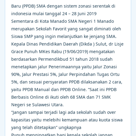
Baru (PPDB) SMA dengan sistem zonasi serentak di
indonesia mulai tanggal 24 – 28 Juni 2019
Sementara di Kota Manado SMA Negeri 1 Manado
merupakan Sekolah Favorit yang sangat diminati oleh
Siswa SMP yang ingin melanjutkan ke jenjang SMA.
Kepala Dinas Pendidikan Daerah (Dikda ) Sulut, dr Lisje
Grace Punuh MKes Rabu (19/06/2019) mengatakan
berdasarkan Permendikbud 51 tahun 2018 sudah
menetapkan jalur Penerimaannya yaitu Jalur Zonasi
90%, Jalur Prestasi 5%, Jalur Perpindahan Tugas Ortu
5%, dan sesuai persyaratan PPDB dilaksanakan 2 cara,
yaitu PPDB Manual dan PPDB Online. “Saat ini PPDB
Berbasis Online di ikuti oleh 68 SMA dan 71 SMK
Negeri se Sulawesi Utara.
“Jangan sampai terjadi lagi ada sekolah sudah over
kapasitas yaitu melebihi kemampuan atau kuota siswa
yang telah ditetapkan” ungkapnya
Punuh mengingatkan bagi kepala sekolah jangan