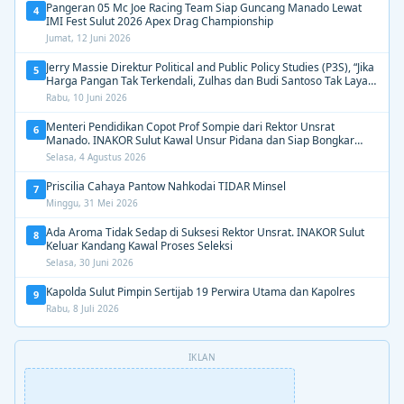
Pangeran 05 Mc Joe Racing Team Siap Guncang Manado Lewat
4
IMI Fest Sulut 2026 Apex Drag Championship
Jumat, 12 Juni 2026
Jerry Massie Direktur Political and Public Policy Studies (P3S), “Jika
5
Harga Pangan Tak Terkendali, Zulhas dan Budi Santoso Tak Layak
Dipertahankan”
Rabu, 10 Juni 2026
Menteri Pendidikan Copot Prof Sompie dari Rektor Unsrat
6
Manado. INAKOR Sulut Kawal Unsur Pidana dan Siap Bongkar
Aroma Busuk di Suksesi Rektor
Selasa, 4 Agustus 2026
Priscilia Cahaya Pantow Nahkodai TIDAR Minsel
7
Minggu, 31 Mei 2026
Ada Aroma Tidak Sedap di Suksesi Rektor Unsrat. INAKOR Sulut
8
Keluar Kandang Kawal Proses Seleksi
Selasa, 30 Juni 2026
Kapolda Sulut Pimpin Sertijab 19 Perwira Utama dan Kapolres
9
Rabu, 8 Juli 2026
IKLAN