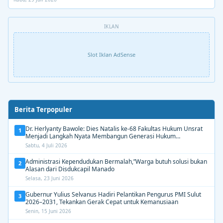
IKLAN
Slot Iklan AdSense
Berita Terpopuler
Dr. Herlyanty Bawole: Dies Natalis ke-68 Fakultas Hukum Unsrat
1
Menjadi Langkah Nyata Membangun Generasi Hukum
Berdampak
Sabtu, 4 Juli 2026
Administrasi Kependudukan Bermalah,”Warga butuh solusi bukan
2
Alasan dari Disdukcapil Manado
Selasa, 23 Juni 2026
Gubernur Yulius Selvanus Hadiri Pelantikan Pengurus PMI Sulut
3
2026–2031, Tekankan Gerak Cepat untuk Kemanusiaan
Senin, 15 Juni 2026