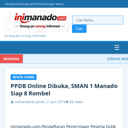
Facebook
Instagram
TikTok
Google News
Cari
torang pe corong informasi
☰
Selamat datan
BREAKING
BERITA UTAMA
PPDB Online Dibuka, SMAN 1 Manado
Siap 8 Rombel
👤 inimanado
📅 Jumat, 21 Juni 2019
👁 66 views
inimanado.com.Pendaftaran Penerimaan Peserta Didik