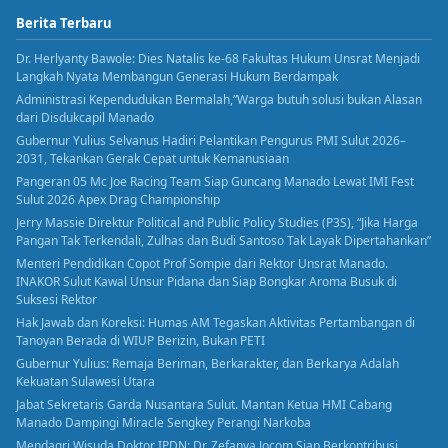
Berita Terbaru
Dr. Herlyanty Bawole: Dies Natalis ke-68 Fakultas Hukum Unsrat Menjadi
Langkah Nyata Membangun Generasi Hukum Berdampak
Administrasi Kependudukan Bermalah,”Warga butuh solusi bukan Alasan
dari Disdukcapil Manado
Gubernur Yulius Selvanus Hadiri Pelantikan Pengurus PMI Sulut 2026–
2031, Tekankan Gerak Cepat untuk Kemanusiaan
Pangeran 05 Mc Joe Racing Team Siap Guncang Manado Lewat IMI Fest
Sulut 2026 Apex Drag Championship
Jerry Massie Direktur Political and Public Policy Studies (P3S), “Jika Harga
Pangan Tak Terkendali, Zulhas dan Budi Santoso Tak Layak Dipertahankan”
Menteri Pendidikan Copot Prof Sompie dari Rektor Unsrat Manado.
INAKOR Sulut Kawal Unsur Pidana dan Siap Bongkar Aroma Busuk di
Suksesi Rektor
Hak Jawab dan Koreksi: Humas AM Tegaskan Aktivitas Pertambangan di
Tanoyan Berada di WIUP Berizin, Bukan PETI
Gubernur Yulius: Remaja Beriman, Berkarakter, dan Berkarya Adalah
Kekuatan Sulawesi Utara
Jabat Sekretaris Garda Nusantara Sulut. Mantan Ketua HMI Cabang
Manado Dampingi Miracle Sengkey Perangi Narkoba
Mendagri Wisuda Doktor IPDN: Dr. Zefanya Jocom Siap Berkontribusi