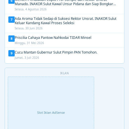
6
Manado. INAKOR Sulut Kawal Unsur Pidana dan Siap Bongkar
Aroma Busuk di Suksesi Rektor
Selasa, 4 Agustus 2026
Ada Aroma Tidak Sedap di Suksesi Rektor Unsrat. INAKOR Sulut
7
Keluar Kandang Kawal Proses Seleksi
Selasa, 30 Juni 2026
Priscilia Cahaya Pantow Nahkodai TIDAR Minsel
8
Minggu, 31 Mei 2026
Cucu Mantan Gubernur Sulut Pimpin PAN Tomohon.
9
Jumat, 3 Juli 2026
IKLAN
Slot Iklan AdSense