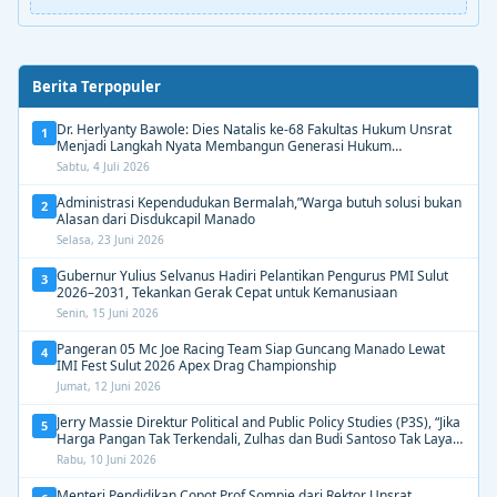
Berita Terpopuler
Dr. Herlyanty Bawole: Dies Natalis ke-68 Fakultas Hukum Unsrat
1
Menjadi Langkah Nyata Membangun Generasi Hukum
Berdampak
Sabtu, 4 Juli 2026
Administrasi Kependudukan Bermalah,”Warga butuh solusi bukan
2
Alasan dari Disdukcapil Manado
Selasa, 23 Juni 2026
Gubernur Yulius Selvanus Hadiri Pelantikan Pengurus PMI Sulut
3
2026–2031, Tekankan Gerak Cepat untuk Kemanusiaan
Senin, 15 Juni 2026
Pangeran 05 Mc Joe Racing Team Siap Guncang Manado Lewat
4
IMI Fest Sulut 2026 Apex Drag Championship
Jumat, 12 Juni 2026
Jerry Massie Direktur Political and Public Policy Studies (P3S), “Jika
5
Harga Pangan Tak Terkendali, Zulhas dan Budi Santoso Tak Layak
Dipertahankan”
Rabu, 10 Juni 2026
Menteri Pendidikan Copot Prof Sompie dari Rektor Unsrat