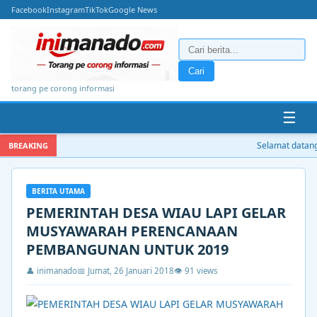
Facebook
Instagram
TikTok
Google News
Cari
torang pe corong informasi
☰
Selamat datang d
BREAKING
BERITA UTAMA
PEMERINTAH DESA WIAU LAPI GELAR
MUSYAWARAH PERENCANAAN
PEMBANGUNAN UNTUK 2019
👤 inimanado
📅 Jumat, 26 Januari 2018
👁 91 views