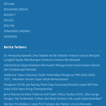
BITUNG
BOLMONG INDUK
BOLMUT
BOLSEL
BOLTIM
DINAMIKA DAERAH
EKONOMI
Berita Terbaru
Dr. Herlyanty Bawole: Dies Natalis ke-68 Fakultas Hukum Unsrat Menjadi
Langkah Nyata Membangun Generasi Hukum Berdampak
Administrasi Kependudukan Bermalah,”Warga butuh solusi bukan Alasan
dari Disdukcapil Manado
Gubernur Yulius Selvanus Hadiri Pelantikan Pengurus PMI Sulut 2026–
2031, Tekankan Gerak Cepat untuk Kemanusiaan
Pangeran 05 Mc Joe Racing Team Siap Guncang Manado Lewat IMI Fest
Sulut 2026 Apex Drag Championship
Jerry Massie Direktur Political and Public Policy Studies (P3S), “Jika Harga
Pangan Tak Terkendali, Zulhas dan Budi Santoso Tak Layak Dipertahankan”
Menteri Pendidikan Copot Prof Sompie dari Rektor Unsrat Manado.