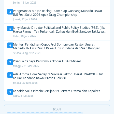
Senin, 15 Juni 2026
Pangeran 05 Mc Joe Racing Team Siap Guncang Manado Lewat
4
IMI Fest Sulut 2026 Apex Drag Championship
Jumat, 12 Juni 2026
Jerry Massie Direktur Political and Public Policy Studies (P3S), “Jika
5
Harga Pangan Tak Terkendali, Zulhas dan Budi Santoso Tak Layak
Dipertahankan”
Rabu, 10 Juni 2026
Menteri Pendidikan Copot Prof Sompie dari Rektor Unsrat
6
Manado. INAKOR Sulut Kawal Unsur Pidana dan Siap Bongkar
Aroma Busuk di Suksesi Rektor
Selasa, 4 Agustus 2026
Priscilia Cahaya Pantow Nahkodai TIDAR Minsel
7
Minggu, 31 Mei 2026
Ada Aroma Tidak Sedap di Suksesi Rektor Unsrat. INAKOR Sulut
8
Keluar Kandang Kawal Proses Seleksi
Selasa, 30 Juni 2026
Kapolda Sulut Pimpin Sertijab 19 Perwira Utama dan Kapolres
9
Rabu, 8 Juli 2026
IKLAN