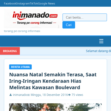
Facebook
Instagram
TikTok
Google News
Cari
torang pe corong informasi
☰
Selamat datang di i
BREAKING
BERITA UTAMA
Nuansa Natal Semakin Terasa, Saat
Iring-Iringan Kendaraan Hias
Melintas Kawasan Boulevard
👤 inimanado
📅 Minggu, 18 Desember 2016
👁 75 views