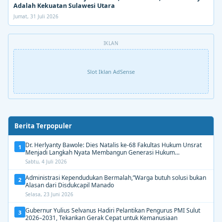
Adalah Kekuatan Sulawesi Utara
Jumat, 31 Juli 2026
IKLAN
Slot Iklan AdSense
Berita Terpopuler
Dr. Herlyanty Bawole: Dies Natalis ke-68 Fakultas Hukum Unsrat
1
Menjadi Langkah Nyata Membangun Generasi Hukum
Berdampak
Sabtu, 4 Juli 2026
Administrasi Kependudukan Bermalah,”Warga butuh solusi bukan
2
Alasan dari Disdukcapil Manado
Selasa, 23 Juni 2026
Gubernur Yulius Selvanus Hadiri Pelantikan Pengurus PMI Sulut
3
2026–2031, Tekankan Gerak Cepat untuk Kemanusiaan