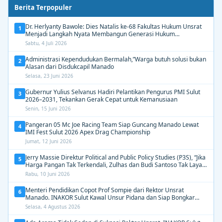
Berita Terpopuler
Dr. Herlyanty Bawole: Dies Natalis ke-68 Fakultas Hukum Unsrat
1
Menjadi Langkah Nyata Membangun Generasi Hukum
Berdampak
Sabtu, 4 Juli 2026
Administrasi Kependudukan Bermalah,”Warga butuh solusi bukan
2
Alasan dari Disdukcapil Manado
Selasa, 23 Juni 2026
Gubernur Yulius Selvanus Hadiri Pelantikan Pengurus PMI Sulut
3
2026–2031, Tekankan Gerak Cepat untuk Kemanusiaan
Senin, 15 Juni 2026
Pangeran 05 Mc Joe Racing Team Siap Guncang Manado Lewat
4
IMI Fest Sulut 2026 Apex Drag Championship
Jumat, 12 Juni 2026
Jerry Massie Direktur Political and Public Policy Studies (P3S), “Jika
5
Harga Pangan Tak Terkendali, Zulhas dan Budi Santoso Tak Layak
Dipertahankan”
Rabu, 10 Juni 2026
Menteri Pendidikan Copot Prof Sompie dari Rektor Unsrat
6
Manado. INAKOR Sulut Kawal Unsur Pidana dan Siap Bongkar
Aroma Busuk di Suksesi Rektor
Selasa, 4 Agustus 2026