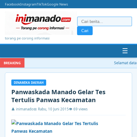
Facebook
Instagram
TikTok
Google News
Cari
torang pe corong informasi
☰
Selamat datang
BREAKING
DINAMIKA DAERAH
Panwaskada Manado Gelar Tes
Tertulis Panwas Kecamatan
👤 inimanado
📅 Rabu, 10 Juni 2015
👁 69 views