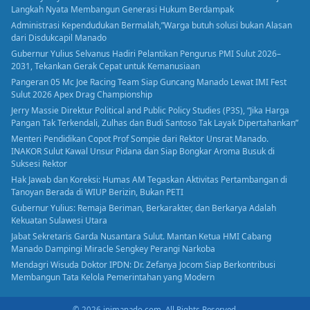
Langkah Nyata Membangun Generasi Hukum Berdampak
Administrasi Kependudukan Bermalah,”Warga butuh solusi bukan Alasan
dari Disdukcapil Manado
Gubernur Yulius Selvanus Hadiri Pelantikan Pengurus PMI Sulut 2026–
2031, Tekankan Gerak Cepat untuk Kemanusiaan
Pangeran 05 Mc Joe Racing Team Siap Guncang Manado Lewat IMI Fest
Sulut 2026 Apex Drag Championship
Jerry Massie Direktur Political and Public Policy Studies (P3S), “Jika Harga
Pangan Tak Terkendali, Zulhas dan Budi Santoso Tak Layak Dipertahankan”
Menteri Pendidikan Copot Prof Sompie dari Rektor Unsrat Manado.
INAKOR Sulut Kawal Unsur Pidana dan Siap Bongkar Aroma Busuk di
Suksesi Rektor
Hak Jawab dan Koreksi: Humas AM Tegaskan Aktivitas Pertambangan di
Tanoyan Berada di WIUP Berizin, Bukan PETI
Gubernur Yulius: Remaja Beriman, Berkarakter, dan Berkarya Adalah
Kekuatan Sulawesi Utara
Jabat Sekretaris Garda Nusantara Sulut. Mantan Ketua HMI Cabang
Manado Dampingi Miracle Sengkey Perangi Narkoba
Mendagri Wisuda Doktor IPDN: Dr. Zefanya Jocom Siap Berkontribusi
Membangun Tata Kelola Pemerintahan yang Modern
© 2026 inimanado.com. All Rights Reserved.