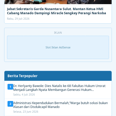
Jabat Sekretaris Garda Nusantara Sulut. Mantan Ketua HMI
Cabang Manado Dampingi Miracle Sengkey Perangi Narkoba
Rabu, 29 Juli 2026
IKLAN
Slot Iklan AdSense
Berita Terpopuler
Dr. Herlyanty Bawole: Dies Natalis ke-68 Fakultas Hukum Unsrat
1
Menjadi Langkah Nyata Membangun Generasi Hukum
Berdampak
Sabtu, 4 Juli 2026
Administrasi Kependudukan Bermalah,”Warga butuh solusi bukan
2
Alasan dari Disdukcapil Manado
Selasa, 23 Juni 2026