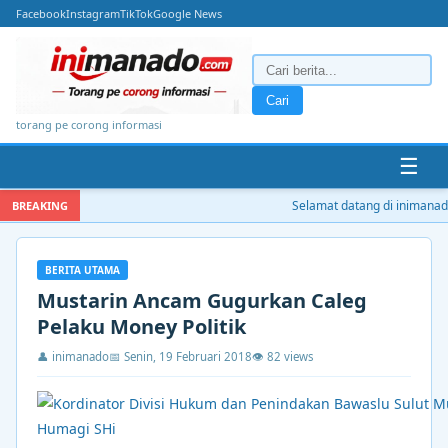
Facebook
Instagram
TikTok
Google News
Cari
torang pe corong informasi
☰
Selamat datang di inimanado.
BREAKING
BERITA UTAMA
Mustarin Ancam Gugurkan Caleg
Pelaku Money Politik
👤 inimanado
📅 Senin, 19 Februari 2018
👁 82 views