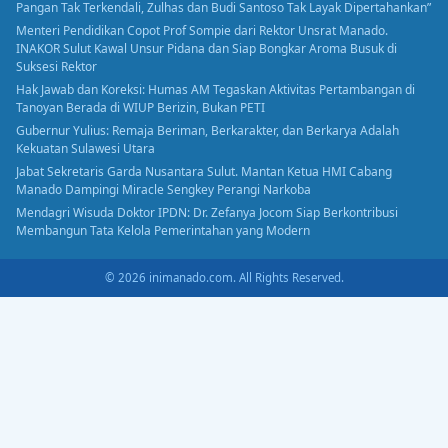
Pangan Tak Terkendali, Zulhas dan Budi Santoso Tak Layak Dipertahankan”
Menteri Pendidikan Copot Prof Sompie dari Rektor Unsrat Manado.
INAKOR Sulut Kawal Unsur Pidana dan Siap Bongkar Aroma Busuk di
Suksesi Rektor
Hak Jawab dan Koreksi: Humas AM Tegaskan Aktivitas Pertambangan di
Tanoyan Berada di WIUP Berizin, Bukan PETI
Gubernur Yulius: Remaja Beriman, Berkarakter, dan Berkarya Adalah
Kekuatan Sulawesi Utara
Jabat Sekretaris Garda Nusantara Sulut. Mantan Ketua HMI Cabang
Manado Dampingi Miracle Sengkey Perangi Narkoba
Mendagri Wisuda Doktor IPDN: Dr. Zefanya Jocom Siap Berkontribusi
Membangun Tata Kelola Pemerintahan yang Modern
© 2026 inimanado.com. All Rights Reserved.