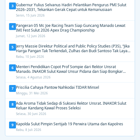
Gubernur Yulius Selvanus Hadiri Pelantikan Pengurus PMI Sulut
3
2026–2031, Tekankan Gerak Cepat untuk Kemanusiaan
Senin, 15 Juni 2026
Pangeran 05 Mc Joe Racing Team Siap Guncang Manado Lewat
4
IMI Fest Sulut 2026 Apex Drag Championship
Jumat, 12 Juni 2026
Jerry Massie Direktur Political and Public Policy Studies (P3S), “Jika
5
Harga Pangan Tak Terkendali, Zulhas dan Budi Santoso Tak Layak
Dipertahankan”
Rabu, 10 Juni 2026
Menteri Pendidikan Copot Prof Sompie dari Rektor Unsrat
6
Manado. INAKOR Sulut Kawal Unsur Pidana dan Siap Bongkar
Aroma Busuk di Suksesi Rektor
Selasa, 4 Agustus 2026
Priscilia Cahaya Pantow Nahkodai TIDAR Minsel
7
Minggu, 31 Mei 2026
Ada Aroma Tidak Sedap di Suksesi Rektor Unsrat. INAKOR Sulut
8
Keluar Kandang Kawal Proses Seleksi
Selasa, 30 Juni 2026
Kapolda Sulut Pimpin Sertijab 19 Perwira Utama dan Kapolres
9
Rabu, 8 Juli 2026