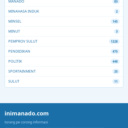
MANADO
83
MINAHASA INDUK
2
MINSEL
145
MINUT
3
PEMPROV SULUT
1228
PENDIDIKAN
475
POLITIK
448
SPORTAINMENT
25
SULUT
11
inimanado.com
torang pe corong informasi