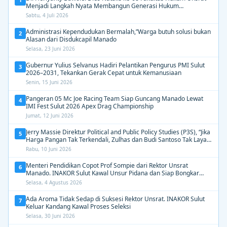
Menjadi Langkah Nyata Membangun Generasi Hukum
Berdampak
Sabtu, 4 Juli 2026
Administrasi Kependudukan Bermalah,”Warga butuh solusi bukan
2
Alasan dari Disdukcapil Manado
Selasa, 23 Juni 2026
Gubernur Yulius Selvanus Hadiri Pelantikan Pengurus PMI Sulut
3
2026–2031, Tekankan Gerak Cepat untuk Kemanusiaan
Senin, 15 Juni 2026
Pangeran 05 Mc Joe Racing Team Siap Guncang Manado Lewat
4
IMI Fest Sulut 2026 Apex Drag Championship
Jumat, 12 Juni 2026
Jerry Massie Direktur Political and Public Policy Studies (P3S), “Jika
5
Harga Pangan Tak Terkendali, Zulhas dan Budi Santoso Tak Layak
Dipertahankan”
Rabu, 10 Juni 2026
Menteri Pendidikan Copot Prof Sompie dari Rektor Unsrat
6
Manado. INAKOR Sulut Kawal Unsur Pidana dan Siap Bongkar
Aroma Busuk di Suksesi Rektor
Selasa, 4 Agustus 2026
Ada Aroma Tidak Sedap di Suksesi Rektor Unsrat. INAKOR Sulut
7
Keluar Kandang Kawal Proses Seleksi
Selasa, 30 Juni 2026