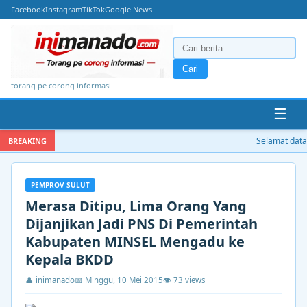
Facebook
Instagram
TikTok
Google News
Cari
torang pe corong informasi
☰
Selamat datang
BREAKING
PEMPROV SULUT
Merasa Ditipu, Lima Orang Yang
Dijanjikan Jadi PNS Di Pemerintah
Kabupaten MINSEL Mengadu ke
Kepala BKDD
👤 inimanado
📅 Minggu, 10 Mei 2015
👁 73 views