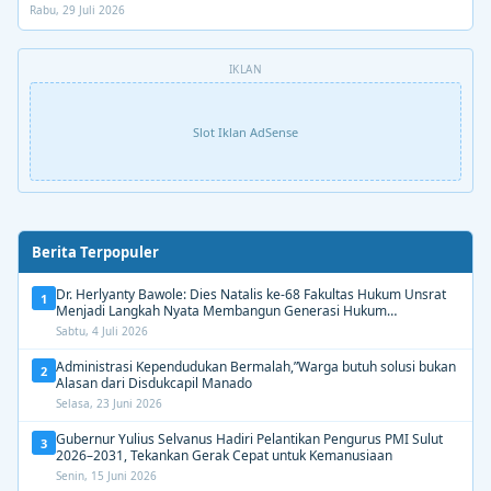
Rabu, 29 Juli 2026
IKLAN
Slot Iklan AdSense
Berita Terpopuler
Dr. Herlyanty Bawole: Dies Natalis ke-68 Fakultas Hukum Unsrat
1
Menjadi Langkah Nyata Membangun Generasi Hukum
Berdampak
Sabtu, 4 Juli 2026
Administrasi Kependudukan Bermalah,”Warga butuh solusi bukan
2
Alasan dari Disdukcapil Manado
Selasa, 23 Juni 2026
Gubernur Yulius Selvanus Hadiri Pelantikan Pengurus PMI Sulut
3
2026–2031, Tekankan Gerak Cepat untuk Kemanusiaan
Senin, 15 Juni 2026