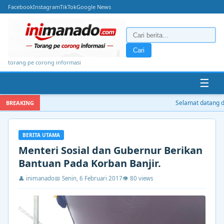
Facebook
Instagram
TikTok
Google News
Cari
torang pe corong informasi
☰
Selamat datang di 
BREAKING
BERITA UTAMA
Menteri Sosial dan Gubernur Berikan
Bantuan Pada Korban Banjir.
👤 inimanado
📅 Senin, 6 Februari 2017
👁 80 views