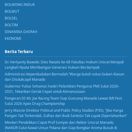
BOLMONG INDUK
BOLMUT
BOLSEL
BOLTIM
DINAMIKA DAERAH
EKONOMI
Berita Terbaru
Dr. Herlyanty Bawole: Dies Natalis ke-68 Fakultas Hukum Unsrat Menjadi
Langkah Nyata Membangun Generasi Hukum Berdampak
Administrasi Kependudukan Bermalah,”Warga butuh solusi bukan Alasan
dari Disdukcapil Manado
Gubernur Yulius Selvanus Hadiri Pelantikan Pengurus PMI Sulut 2026–
2031, Tekankan Gerak Cepat untuk Kemanusiaan
Pangeran 05 Mc Joe Racing Team Siap Guncang Manado Lewat IMI Fest
Sulut 2026 Apex Drag Championship
Jerry Massie Direktur Political and Public Policy Studies (P3S), “Jika Harga
Pangan Tak Terkendali, Zulhas dan Budi Santoso Tak Layak Dipertahankan”
Menteri Pendidikan Copot Prof Sompie dari Rektor Unsrat Manado.
INAKOR Sulut Kawal Unsur Pidana dan Siap Bongkar Aroma Busuk di