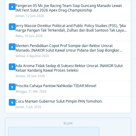
Pangeran 05 Mc Joe Racing Team Siap Guncang Manado Lewat
4
IMI Fest Sulut 2026 Apex Drag Championship
Jumat, 12 Juni 2026
Jerry Massie Direktur Political and Public Policy Studies (P3S), “Jika
5
Harga Pangan Tak Terkendali, Zulhas dan Budi Santoso Tak Layak
Dipertahankan”
Rabu, 10 Juni 2026
Menteri Pendidikan Copot Prof Sompie dari Rektor Unsrat
6
Manado. INAKOR Sulut Kawal Unsur Pidana dan Siap Bongkar
Aroma Busuk di Suksesi Rektor
Selasa, 4 Agustus 2026
Ada Aroma Tidak Sedap di Suksesi Rektor Unsrat. INAKOR Sulut
7
Keluar Kandang Kawal Proses Seleksi
Selasa, 30 Juni 2026
Priscilia Cahaya Pantow Nahkodai TIDAR Minsel
8
Minggu, 31 Mei 2026
Cucu Mantan Gubernur Sulut Pimpin PAN Tomohon.
9
Jumat, 3 Juli 2026
IKLAN