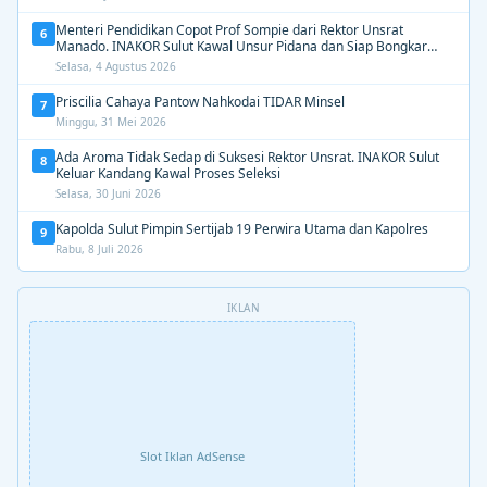
Menteri Pendidikan Copot Prof Sompie dari Rektor Unsrat
6
Manado. INAKOR Sulut Kawal Unsur Pidana dan Siap Bongkar
Aroma Busuk di Suksesi Rektor
Selasa, 4 Agustus 2026
Priscilia Cahaya Pantow Nahkodai TIDAR Minsel
7
Minggu, 31 Mei 2026
Ada Aroma Tidak Sedap di Suksesi Rektor Unsrat. INAKOR Sulut
8
Keluar Kandang Kawal Proses Seleksi
Selasa, 30 Juni 2026
Kapolda Sulut Pimpin Sertijab 19 Perwira Utama dan Kapolres
9
Rabu, 8 Juli 2026
IKLAN
Slot Iklan AdSense