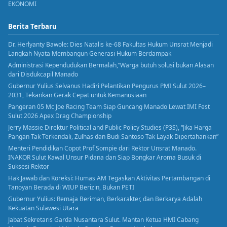
EKONOMI
Berita Terbaru
Dr. Herlyanty Bawole: Dies Natalis ke-68 Fakultas Hukum Unsrat Menjadi
Langkah Nyata Membangun Generasi Hukum Berdampak
Administrasi Kependudukan Bermalah,”Warga butuh solusi bukan Alasan
dari Disdukcapil Manado
Gubernur Yulius Selvanus Hadiri Pelantikan Pengurus PMI Sulut 2026–
2031, Tekankan Gerak Cepat untuk Kemanusiaan
Pangeran 05 Mc Joe Racing Team Siap Guncang Manado Lewat IMI Fest
Sulut 2026 Apex Drag Championship
Jerry Massie Direktur Political and Public Policy Studies (P3S), “Jika Harga
Pangan Tak Terkendali, Zulhas dan Budi Santoso Tak Layak Dipertahankan”
Menteri Pendidikan Copot Prof Sompie dari Rektor Unsrat Manado.
INAKOR Sulut Kawal Unsur Pidana dan Siap Bongkar Aroma Busuk di
Suksesi Rektor
Hak Jawab dan Koreksi: Humas AM Tegaskan Aktivitas Pertambangan di
Tanoyan Berada di WIUP Berizin, Bukan PETI
Gubernur Yulius: Remaja Beriman, Berkarakter, dan Berkarya Adalah
Kekuatan Sulawesi Utara
Jabat Sekretaris Garda Nusantara Sulut. Mantan Ketua HMI Cabang