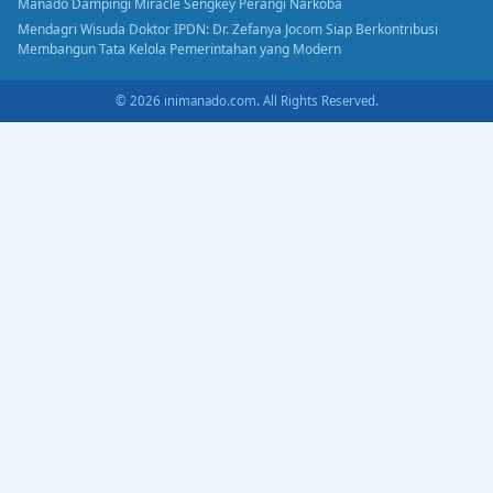
Manado Dampingi Miracle Sengkey Perangi Narkoba
Mendagri Wisuda Doktor IPDN: Dr. Zefanya Jocom Siap Berkontribusi
Membangun Tata Kelola Pemerintahan yang Modern
© 2026 inimanado.com. All Rights Reserved.