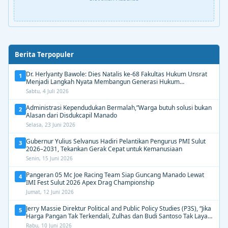
Berita Terpopuler
Dr. Herlyanty Bawole: Dies Natalis ke-68 Fakultas Hukum Unsrat
1
Menjadi Langkah Nyata Membangun Generasi Hukum
Berdampak
Sabtu, 4 Juli 2026
Administrasi Kependudukan Bermalah,”Warga butuh solusi bukan
2
Alasan dari Disdukcapil Manado
Selasa, 23 Juni 2026
Gubernur Yulius Selvanus Hadiri Pelantikan Pengurus PMI Sulut
3
2026–2031, Tekankan Gerak Cepat untuk Kemanusiaan
Senin, 15 Juni 2026
Pangeran 05 Mc Joe Racing Team Siap Guncang Manado Lewat
4
IMI Fest Sulut 2026 Apex Drag Championship
Jumat, 12 Juni 2026
Jerry Massie Direktur Political and Public Policy Studies (P3S), “Jika
5
Harga Pangan Tak Terkendali, Zulhas dan Budi Santoso Tak Layak
Dipertahankan”
Rabu, 10 Juni 2026