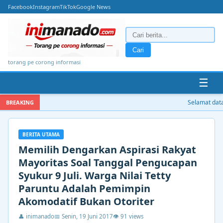
Facebook
Instagram
TikTok
Google News
Cari
torang pe corong informasi
☰
Selamat datan
BREAKING
BERITA UTAMA
Memilih Dengarkan Aspirasi Rakyat
Mayoritas Soal Tanggal Pengucapan
Syukur 9 Juli. Warga Nilai Tetty
Paruntu Adalah Pemimpin
Akomodatif Bukan Otoriter
👤 inimanado
📅 Senin, 19 Juni 2017
👁 91 views