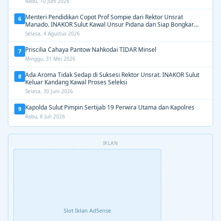
Rabu, 10 Juni 2026
Menteri Pendidikan Copot Prof Sompie dari Rektor Unsrat
6
Manado. INAKOR Sulut Kawal Unsur Pidana dan Siap Bongkar
Aroma Busuk di Suksesi Rektor
Selasa, 4 Agustus 2026
Priscilia Cahaya Pantow Nahkodai TIDAR Minsel
7
Minggu, 31 Mei 2026
Ada Aroma Tidak Sedap di Suksesi Rektor Unsrat. INAKOR Sulut
8
Keluar Kandang Kawal Proses Seleksi
Selasa, 30 Juni 2026
Kapolda Sulut Pimpin Sertijab 19 Perwira Utama dan Kapolres
9
Rabu, 8 Juli 2026
IKLAN
Slot Iklan AdSense