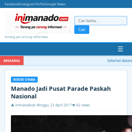
Facebook
Instagram
TikTok
Google News
Cari
torang pe corong informasi
☰
Selamat datang di
BREAKING
BERITA UTAMA
Manado Jadi Pusat Parade Paskah
Nasional
👤 inimanado
📅 Minggu, 23 April 2017
👁 82 views