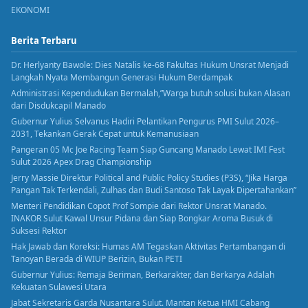
EKONOMI
Berita Terbaru
Dr. Herlyanty Bawole: Dies Natalis ke-68 Fakultas Hukum Unsrat Menjadi
Langkah Nyata Membangun Generasi Hukum Berdampak
Administrasi Kependudukan Bermalah,”Warga butuh solusi bukan Alasan
dari Disdukcapil Manado
Gubernur Yulius Selvanus Hadiri Pelantikan Pengurus PMI Sulut 2026–
2031, Tekankan Gerak Cepat untuk Kemanusiaan
Pangeran 05 Mc Joe Racing Team Siap Guncang Manado Lewat IMI Fest
Sulut 2026 Apex Drag Championship
Jerry Massie Direktur Political and Public Policy Studies (P3S), “Jika Harga
Pangan Tak Terkendali, Zulhas dan Budi Santoso Tak Layak Dipertahankan”
Menteri Pendidikan Copot Prof Sompie dari Rektor Unsrat Manado.
INAKOR Sulut Kawal Unsur Pidana dan Siap Bongkar Aroma Busuk di
Suksesi Rektor
Hak Jawab dan Koreksi: Humas AM Tegaskan Aktivitas Pertambangan di
Tanoyan Berada di WIUP Berizin, Bukan PETI
Gubernur Yulius: Remaja Beriman, Berkarakter, dan Berkarya Adalah
Kekuatan Sulawesi Utara
Jabat Sekretaris Garda Nusantara Sulut. Mantan Ketua HMI Cabang