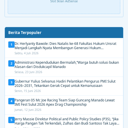
Slot Iklan AdSense
Berita Terpopuler
Dr. Herlyanty Bawole: Dies Natalis ke-68 Fakultas Hukum Unsrat
1
Menjadi Langkah Nyata Membangun Generasi Hukum
Berdampak
Sabtu, 4 Juli 2026
Administrasi Kependudukan Bermalah,”Warga butuh solusi bukan
2
Alasan dari Disdukcapil Manado
Selasa, 23 Juni 2026
Gubernur Yulius Selvanus Hadiri Pelantikan Pengurus PMI Sulut
3
2026–2031, Tekankan Gerak Cepat untuk Kemanusiaan
Senin, 15 Juni 2026
Pangeran 05 Mc Joe Racing Team Siap Guncang Manado Lewat
4
IMI Fest Sulut 2026 Apex Drag Championship
Jumat, 12 Juni 2026
Jerry Massie Direktur Political and Public Policy Studies (P3S), “Jika
5
Harga Pangan Tak Terkendali, Zulhas dan Budi Santoso Tak Layak
Dipertahankan”