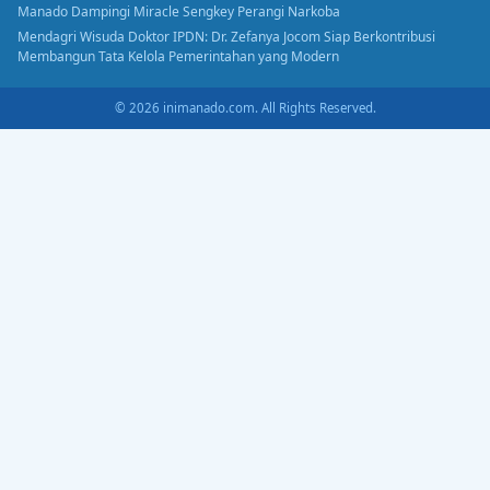
Manado Dampingi Miracle Sengkey Perangi Narkoba
Mendagri Wisuda Doktor IPDN: Dr. Zefanya Jocom Siap Berkontribusi
Membangun Tata Kelola Pemerintahan yang Modern
© 2026 inimanado.com. All Rights Reserved.