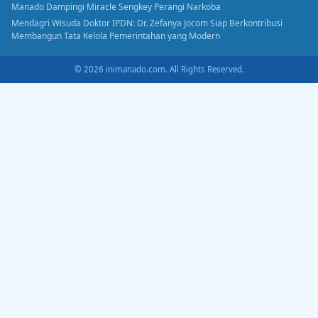
Manado Dampingi Miracle Sengkey Perangi Narkoba
Mendagri Wisuda Doktor IPDN: Dr. Zefanya Jocom Siap Berkontribusi
Membangun Tata Kelola Pemerintahan yang Modern
© 2026 inimanado.com. All Rights Reserved.