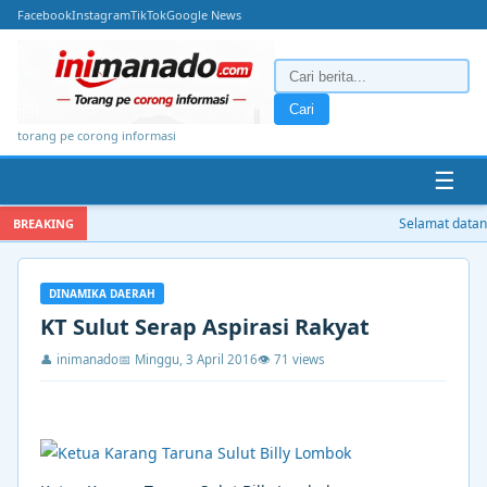
Facebook
Instagram
TikTok
Google News
Cari
torang pe corong informasi
☰
Selamat datang 
BREAKING
DINAMIKA DAERAH
KT Sulut Serap Aspirasi Rakyat
👤 inimanado
📅 Minggu, 3 April 2016
👁 71 views