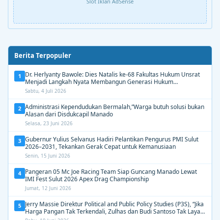
Slot Iklan AdSense
Berita Terpopuler
Dr. Herlyanty Bawole: Dies Natalis ke-68 Fakultas Hukum Unsrat
1
Menjadi Langkah Nyata Membangun Generasi Hukum
Berdampak
Sabtu, 4 Juli 2026
Administrasi Kependudukan Bermalah,”Warga butuh solusi bukan
2
Alasan dari Disdukcapil Manado
Selasa, 23 Juni 2026
Gubernur Yulius Selvanus Hadiri Pelantikan Pengurus PMI Sulut
3
2026–2031, Tekankan Gerak Cepat untuk Kemanusiaan
Senin, 15 Juni 2026
Pangeran 05 Mc Joe Racing Team Siap Guncang Manado Lewat
4
IMI Fest Sulut 2026 Apex Drag Championship
Jumat, 12 Juni 2026
Jerry Massie Direktur Political and Public Policy Studies (P3S), “Jika
5
Harga Pangan Tak Terkendali, Zulhas dan Budi Santoso Tak Layak
Dipertahankan”