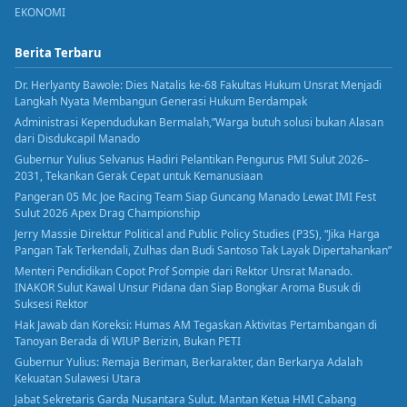
EKONOMI
Berita Terbaru
Dr. Herlyanty Bawole: Dies Natalis ke-68 Fakultas Hukum Unsrat Menjadi
Langkah Nyata Membangun Generasi Hukum Berdampak
Administrasi Kependudukan Bermalah,”Warga butuh solusi bukan Alasan
dari Disdukcapil Manado
Gubernur Yulius Selvanus Hadiri Pelantikan Pengurus PMI Sulut 2026–
2031, Tekankan Gerak Cepat untuk Kemanusiaan
Pangeran 05 Mc Joe Racing Team Siap Guncang Manado Lewat IMI Fest
Sulut 2026 Apex Drag Championship
Jerry Massie Direktur Political and Public Policy Studies (P3S), “Jika Harga
Pangan Tak Terkendali, Zulhas dan Budi Santoso Tak Layak Dipertahankan”
Menteri Pendidikan Copot Prof Sompie dari Rektor Unsrat Manado.
INAKOR Sulut Kawal Unsur Pidana dan Siap Bongkar Aroma Busuk di
Suksesi Rektor
Hak Jawab dan Koreksi: Humas AM Tegaskan Aktivitas Pertambangan di
Tanoyan Berada di WIUP Berizin, Bukan PETI
Gubernur Yulius: Remaja Beriman, Berkarakter, dan Berkarya Adalah
Kekuatan Sulawesi Utara
Jabat Sekretaris Garda Nusantara Sulut. Mantan Ketua HMI Cabang