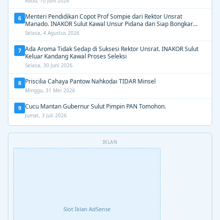
Rabu, 10 Juni 2026
Menteri Pendidikan Copot Prof Sompie dari Rektor Unsrat
6
Manado. INAKOR Sulut Kawal Unsur Pidana dan Siap Bongkar
Aroma Busuk di Suksesi Rektor
Selasa, 4 Agustus 2026
Ada Aroma Tidak Sedap di Suksesi Rektor Unsrat. INAKOR Sulut
7
Keluar Kandang Kawal Proses Seleksi
Selasa, 30 Juni 2026
Priscilia Cahaya Pantow Nahkodai TIDAR Minsel
8
Minggu, 31 Mei 2026
Cucu Mantan Gubernur Sulut Pimpin PAN Tomohon.
9
Jumat, 3 Juli 2026
IKLAN
Slot Iklan AdSense