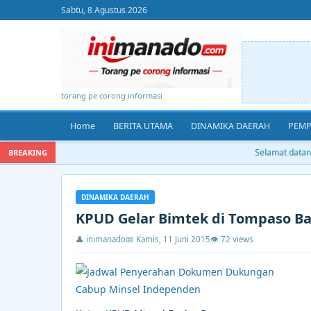
Sabtu, 8 Agustus 2026
torang pe corong informasi
Home
BERITA UTAMA
DINAMIKA DAERAH
PEMP
Selamat datang 
BREAKING
DINAMIKA DAERAH
KPUD Gelar Bimtek di Tompaso B
👤 inimanado
📅 Kamis, 11 Juni 2015
👁 72 views