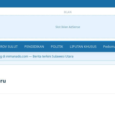
IKLAN
Slot Iklan AdSense
ROV SULUT
PENDIDIKAN
POLITIK
LIPUTAN KHUSUS
Pedoma
di inimanado.com — Berita terkini Sulawesi Utara
aru