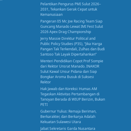
Pelantikan Pengurus PMI Sulut 2026–
2031, Tekankan Gerak Cepat untuk
Kemanusiaan
Pangeran 05 Mc Joe Racing Team Siap
Guncang Manado Lewat IMI Fest Sulut
2026 Apex Drag Championship
Jerry Massie Direktur Political and
Public Policy Studies (P3S), “Jika Harga
Pangan Tak Terkendali, Zulhas dan Budi
Santoso Tak Layak Dipertahankan”
Menteri Pendidikan Copot Prof Sompie
dari Rektor Unsrat Manado. INAKOR
Sulut Kawal Unsur Pidana dan Siap
Bongkar Aroma Busuk di Suksesi
Rektor
Hak Jawab dan Koreksi: Humas AM
Tegaskan Aktivitas Pertambangan di
Tanoyan Berada di WIUP Berizin, Bukan
PETI
Gubernur Yulius: Remaja Beriman,
Berkarakter, dan Berkarya Adalah
Kekuatan Sulawesi Utara
Jabat Sekretaris Garda Nusantara