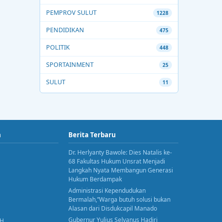
PEMPROV SULUT
1228
PENDIDIKAN
475
POLITIK
448
SPORTAINMENT
25
SULUT
11
a
Berita Terbaru
Dr. Herlyanty Bawole: Dies Natalis ke-
68 Fakultas Hukum Unsrat Menjadi
Langkah Nyata Membangun Generasi
Hukum Berdampak
Administrasi Kependudukan
Bermalah,”Warga butuh solusi bukan
Alasan dari Disdukcapil Manado
Gubernur Yulius Selvanus Hadiri
AH