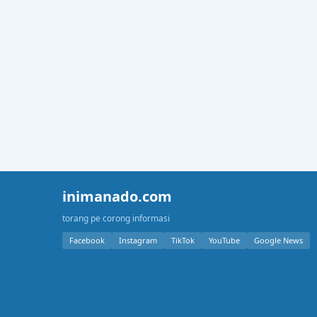
inimanado.com
torang pe corong informasi
Facebook
Instagram
TikTok
YouTube
Google News