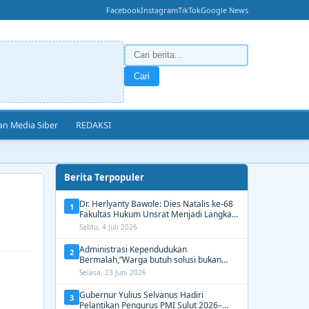
Facebook
Instagram
TikTok
Google News
Cari
n Media Siber
REDAKSI
Berita Terpopuler
Dr. Herlyanty Bawole: Dies Natalis ke-68
1
Fakultas Hukum Unsrat Menjadi Langkah
Nyata Membangun Generasi Hukum
Sabtu, 4 Juli 2026
Berdampak
Administrasi Kependudukan
2
Bermalah,”Warga butuh solusi bukan
Alasan dari Disdukcapil Manado
Selasa, 23 Juni 2026
Gubernur Yulius Selvanus Hadiri
3
Pelantikan Pengurus PMI Sulut 2026–