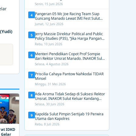
2031, Tekankan Gerak Cepat untuk
Senin, 15 Juni 2026
Kemanusiaan
lar
Pangeran 05 Mc Joe Racing Team Siap
4
Guncang Manado Lewat IMI Fest Sulut
2026 Apex Drag Championship
Jumat, 12 Juni 2026
(Yudi)
Jerry Massie Direktur Political and Public
5
Policy Studies (P3S), “Jika Harga Pangan
Tak Terkendali, Zulhas dan Budi Santoso
Rabu, 10 Juni 2026
Tak Layak Dipertahankan”
Menteri Pendidikan Copot Prof Sompie
6
dari Rektor Unsrat Manado. INAKOR Sulut
Kawal Unsur Pidana dan Siap Bongkar
Selasa, 4 Agustus 2026
Aroma Busuk di Suksesi Rektor
Priscilia Cahaya Pantow Nahkodai TIDAR
7
Minsel
Minggu, 31 Mei 2026
Ada Aroma Tidak Sedap di Suksesi Rektor
8
Unsrat. INAKOR Sulut Keluar Kandang
Kawal Proses Seleksi
Selasa, 30 Juni 2026
Kapolda Sulut Pimpin Sertijab 19 Perwira
9
Utama dan Kapolres
Rabu, 8 Juli 2026
rat IDKD
 Gelar