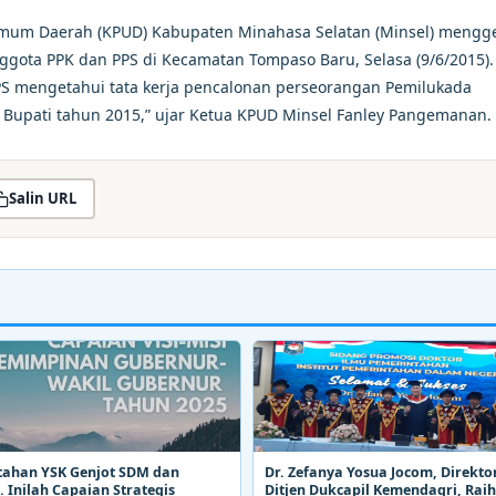
Umum Daerah (KPUD) Kabupaten Minahasa Selatan (Minsel) mengge
nggota PPK dan PPS di Kecamatan Tompaso Baru, Selasa (9/6/2015).
PS mengetahui tata kerja pencalonan perseorangan Pemilukada
 Bupati tahun 2015,” ujar Ketua KPUD Minsel Fanley Pangemanan.
Salin URL
tahan YSK Genjot SDM dan
Dr. Zefanya Yosua Jocom, Direkto
 Inilah Capaian Strategis
Ditjen Dukcapil Kemendagri, Raih