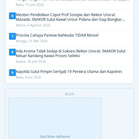
Dipertahankan”
Rabu, 10 Juni 2026
Menteri Pendidikan Copot Prof Sompie dari Rektor Unsrat
6
Manado. INAKOR Sulut Kawal Unsur Pidana dan Siap Bongkar
Aroma Busuk di Suksesi Rektor
Selasa, 4 Agustus 2026
Priscilia Cahaya Pantow Nahkodai TIDAR Minsel
7
Minggu, 31 Mei 2026
Ada Aroma Tidak Sedap di Suksesi Rektor Unsrat. INAKOR Sulut
8
Keluar Kandang Kawal Proses Seleksi
Selasa, 30 Juni 2026
Kapolda Sulut Pimpin Sertijab 19 Perwira Utama dan Kapolres
9
Rabu, 8 Juli 2026
IKLAN
Slot Iklan AdSense