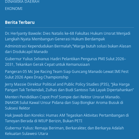
DINAMIKA DAERAH
EKONOMI
Berita Terbaru
Dr. Herlyanty Bawole: Dies Natalis ke-68 Fakultas Hukum Unsrat Menjadi
Langkah Nyata Membangun Generasi Hukum Berdampak
Administrasi Kependudukan Bermalah,”Warga butuh solusi bukan Alasan
dari Disdukcapil Manado
Gubernur Yulius Selvanus Hadiri Pelantikan Pengurus PMI Sulut 2026–
2031, Tekankan Gerak Cepat untuk Kemanusiaan
Pangeran 05 Mc Joe Racing Team Siap Guncang Manado Lewat IMI Fest
Sulut 2026 Apex Drag Championship
Jerry Massie Direktur Political and Public Policy Studies (P3S), “Jika Harga
Pangan Tak Terkendali, Zulhas dan Budi Santoso Tak Layak Dipertahankan”
Menteri Pendidikan Copot Prof Sompie dari Rektor Unsrat Manado.
INAKOR Sulut Kawal Unsur Pidana dan Siap Bongkar Aroma Busuk di
Suksesi Rektor
Hak Jawab dan Koreksi: Humas AM Tegaskan Aktivitas Pertambangan di
Tanoyan Berada di WIUP Berizin, Bukan PETI
Gubernur Yulius: Remaja Beriman, Berkarakter, dan Berkarya Adalah
Kekuatan Sulawesi Utara