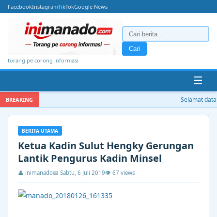
Facebook
Instagram
TikTok
Google News
Cari
torang pe corong informasi
☰
Selamat datang
BREAKING
BERITA UTAMA
Ketua Kadin Sulut Hengky Gerungan
Lantik Pengurus Kadin Minsel
👤 inimanado
📅 Sabtu, 6 Juli 2019
👁 67 views