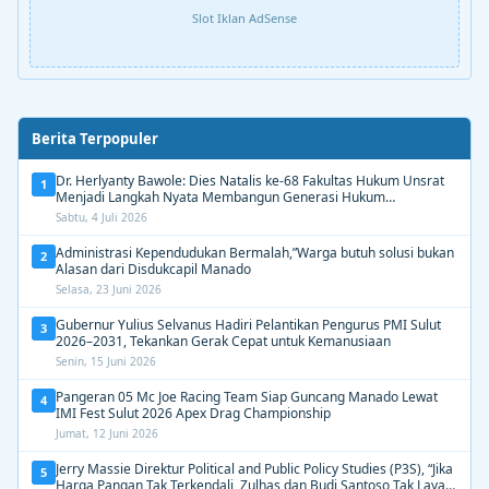
Slot Iklan AdSense
Berita Terpopuler
Dr. Herlyanty Bawole: Dies Natalis ke-68 Fakultas Hukum Unsrat
1
Menjadi Langkah Nyata Membangun Generasi Hukum
Berdampak
Sabtu, 4 Juli 2026
Administrasi Kependudukan Bermalah,”Warga butuh solusi bukan
2
Alasan dari Disdukcapil Manado
Selasa, 23 Juni 2026
Gubernur Yulius Selvanus Hadiri Pelantikan Pengurus PMI Sulut
3
2026–2031, Tekankan Gerak Cepat untuk Kemanusiaan
Senin, 15 Juni 2026
Pangeran 05 Mc Joe Racing Team Siap Guncang Manado Lewat
4
IMI Fest Sulut 2026 Apex Drag Championship
Jumat, 12 Juni 2026
Jerry Massie Direktur Political and Public Policy Studies (P3S), “Jika
5
Harga Pangan Tak Terkendali, Zulhas dan Budi Santoso Tak Layak