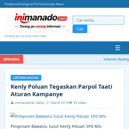
Facebook
Instagram
TikTok
Google News
Cari
torang pe corong informasi
☰
Selamat datang di 
BREAKING
LIPUTAN KHUSUS
Kenly Poluan Tegaskan Parpol Taati
Aturan Kampanye
👤 inimanado
📅 Sabtu, 31 Maret 2018
👁 99 views
Pimpinam Bawaslu Sulut Kenly Poluan SPd MSi