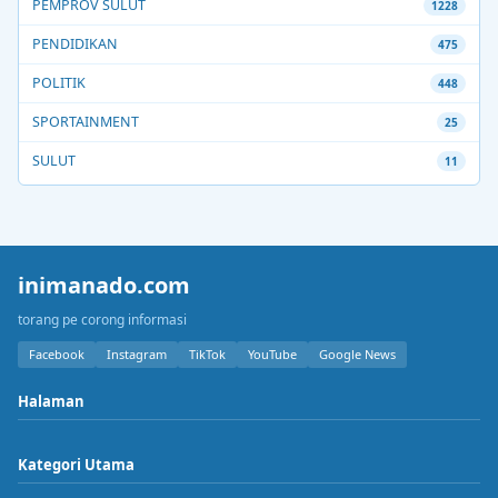
PEMPROV SULUT
1228
PENDIDIKAN
475
POLITIK
448
SPORTAINMENT
25
SULUT
11
inimanado.com
torang pe corong informasi
Facebook
Instagram
TikTok
YouTube
Google News
Halaman
Kategori Utama