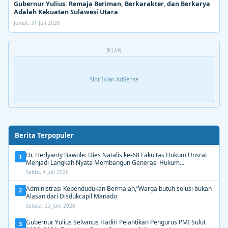
Gubernur Yulius: Remaja Beriman, Berkarakter, dan Berkarya
Adalah Kekuatan Sulawesi Utara
Jumat, 31 Juli 2026
IKLAN
Slot Iklan AdSense
Berita Terpopuler
Dr. Herlyanty Bawole: Dies Natalis ke-68 Fakultas Hukum Unsrat
1
Menjadi Langkah Nyata Membangun Generasi Hukum
Berdampak
Sabtu, 4 Juli 2026
Administrasi Kependudukan Bermalah,”Warga butuh solusi bukan
2
Alasan dari Disdukcapil Manado
Selasa, 23 Juni 2026
Gubernur Yulius Selvanus Hadiri Pelantikan Pengurus PMI Sulut
3