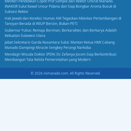
Menteri Pendidikan Copot Prof Sompie dari Rektor Unsrat Manado.
INAKOR Sulut Kawal Unsur Pidana dan Siap Bongkar Aroma Busuk di
Suksesi Rektor
Hak Jawab dan Koreksi: Humas AM Tegaskan Aktivitas Pertambangan di
Tanoyan Berada di WIUP Berizin, Bukan PETI
Gubernur Yulius: Remaja Beriman, Berkarakter, dan Berkarya Adalah
Kekuatan Sulawesi Utara
Jabat Sekretaris Garda Nusantara Sulut. Mantan Ketua HMI Cabang
Manado Dampingi Miracle Sengkey Perangi Narkoba
Mendagri Wisuda Doktor IPDN: Dr. Zefanya Jocom Siap Berkontribusi
Membangun Tata Kelola Pemerintahan yang Modern
© 2026 inimanado.com. All Rights Reserved.