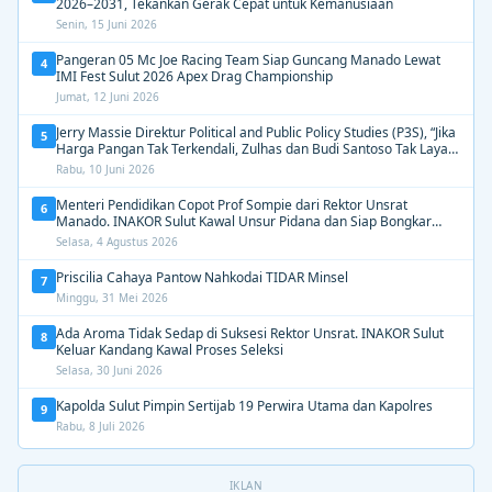
2026–2031, Tekankan Gerak Cepat untuk Kemanusiaan
Senin, 15 Juni 2026
Pangeran 05 Mc Joe Racing Team Siap Guncang Manado Lewat
4
IMI Fest Sulut 2026 Apex Drag Championship
Jumat, 12 Juni 2026
Jerry Massie Direktur Political and Public Policy Studies (P3S), “Jika
5
Harga Pangan Tak Terkendali, Zulhas dan Budi Santoso Tak Layak
Dipertahankan”
Rabu, 10 Juni 2026
Menteri Pendidikan Copot Prof Sompie dari Rektor Unsrat
6
Manado. INAKOR Sulut Kawal Unsur Pidana dan Siap Bongkar
Aroma Busuk di Suksesi Rektor
Selasa, 4 Agustus 2026
Priscilia Cahaya Pantow Nahkodai TIDAR Minsel
7
Minggu, 31 Mei 2026
Ada Aroma Tidak Sedap di Suksesi Rektor Unsrat. INAKOR Sulut
8
Keluar Kandang Kawal Proses Seleksi
Selasa, 30 Juni 2026
Kapolda Sulut Pimpin Sertijab 19 Perwira Utama dan Kapolres
9
Rabu, 8 Juli 2026
IKLAN