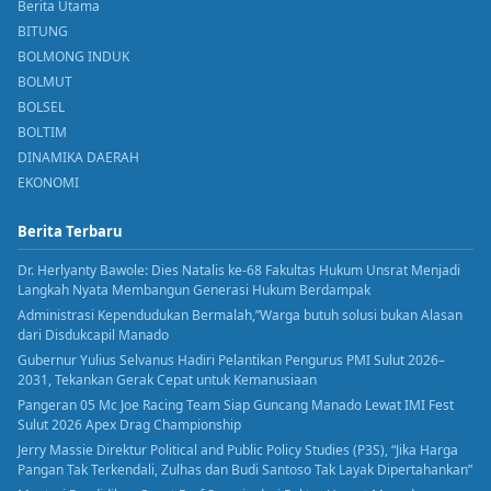
Berita Utama
BITUNG
BOLMONG INDUK
BOLMUT
BOLSEL
BOLTIM
DINAMIKA DAERAH
EKONOMI
Berita Terbaru
Dr. Herlyanty Bawole: Dies Natalis ke-68 Fakultas Hukum Unsrat Menjadi
Langkah Nyata Membangun Generasi Hukum Berdampak
Administrasi Kependudukan Bermalah,”Warga butuh solusi bukan Alasan
dari Disdukcapil Manado
Gubernur Yulius Selvanus Hadiri Pelantikan Pengurus PMI Sulut 2026–
2031, Tekankan Gerak Cepat untuk Kemanusiaan
Pangeran 05 Mc Joe Racing Team Siap Guncang Manado Lewat IMI Fest
Sulut 2026 Apex Drag Championship
Jerry Massie Direktur Political and Public Policy Studies (P3S), “Jika Harga
Pangan Tak Terkendali, Zulhas dan Budi Santoso Tak Layak Dipertahankan”