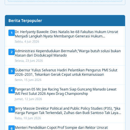
Berita Terpopuler
Dr. Herlyanty Bawole: Dies Natalis ke-68 Fakultas Hukum Unsrat
1
Menjadi Langkah Nyata Membangun Generasi Hukum
Berdampak
Sabtu, 4 Juli 2026
Administrasi Kependudukan Bermalah,”Warga butuh solusi bukan
2
Alasan dari Disdukcapil Manado
Selasa, 23 Juni 2026
Gubernur Yulius Selvanus Hadiri Pelantikan Pengurus PMI Sulut
3
2026–2031, Tekankan Gerak Cepat untuk Kemanusiaan
Senin, 15 Juni 2026
Pangeran 05 Mc Joe Racing Team Siap Guncang Manado Lewat
4
IMI Fest Sulut 2026 Apex Drag Championship
Jumat, 12 Juni 2026
Jerry Massie Direktur Political and Public Policy Studies (P3S), “Jika
5
Harga Pangan Tak Terkendali, Zulhas dan Budi Santoso Tak Layak
Dipertahankan”
Rabu, 10 Juni 2026
Menteri Pendidikan Copot Prof Sompie dari Rektor Unsrat
6