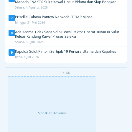
Manado. INAKOR Sulut Kawal Unsur Pidana dan Siap Bongkar
Aroma Busuk di Suksesi Rektor
Selasa, 4 Agustus 2026
Priscilia Cahaya Pantow Nahkodai TIDAR Minsel
7
Minggu, 31 Mei 2026
Ada Aroma Tidak Sedap di Suksesi Rektor Unsrat. INAKOR Sulut
8
Keluar Kandang Kawal Proses Seleksi
Selasa, 30 Juni 2026
Kapolda Sulut Pimpin Sertijab 19 Perwira Utama dan Kapolres
9
Rabu, 8 Juli 2026
IKLAN
Slot Iklan AdSense