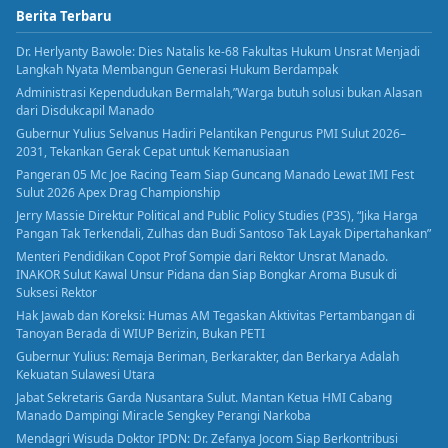
Berita Terbaru
Dr. Herlyanty Bawole: Dies Natalis ke-68 Fakultas Hukum Unsrat Menjadi
Langkah Nyata Membangun Generasi Hukum Berdampak
Administrasi Kependudukan Bermalah,”Warga butuh solusi bukan Alasan
dari Disdukcapil Manado
Gubernur Yulius Selvanus Hadiri Pelantikan Pengurus PMI Sulut 2026–
2031, Tekankan Gerak Cepat untuk Kemanusiaan
Pangeran 05 Mc Joe Racing Team Siap Guncang Manado Lewat IMI Fest
Sulut 2026 Apex Drag Championship
Jerry Massie Direktur Political and Public Policy Studies (P3S), “Jika Harga
Pangan Tak Terkendali, Zulhas dan Budi Santoso Tak Layak Dipertahankan”
Menteri Pendidikan Copot Prof Sompie dari Rektor Unsrat Manado.
INAKOR Sulut Kawal Unsur Pidana dan Siap Bongkar Aroma Busuk di
Suksesi Rektor
Hak Jawab dan Koreksi: Humas AM Tegaskan Aktivitas Pertambangan di
Tanoyan Berada di WIUP Berizin, Bukan PETI
Gubernur Yulius: Remaja Beriman, Berkarakter, dan Berkarya Adalah
Kekuatan Sulawesi Utara
Jabat Sekretaris Garda Nusantara Sulut. Mantan Ketua HMI Cabang
Manado Dampingi Miracle Sengkey Perangi Narkoba
Mendagri Wisuda Doktor IPDN: Dr. Zefanya Jocom Siap Berkontribusi