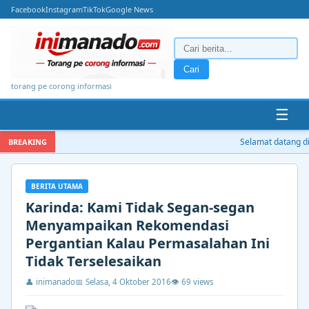
Facebook
Instagram
TikTok
Google News
Cari
torang pe corong informasi
☰
Selamat datang di 
BREAKING
BERITA UTAMA
Karinda: Kami Tidak Segan-segan
Menyampaikan Rekomendasi
Pergantian Kalau Permasalahan Ini
Tidak Terselesaikan
👤 inimanado
📅 Selasa, 4 Oktober 2016
👁 69 views