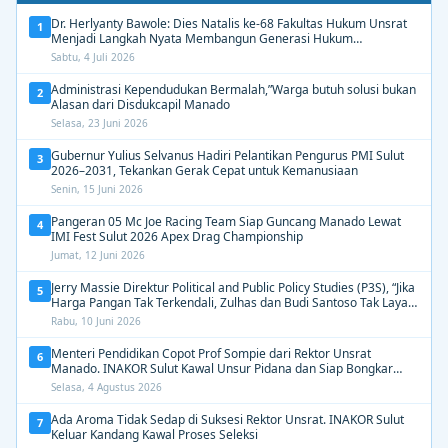
Dr. Herlyanty Bawole: Dies Natalis ke-68 Fakultas Hukum Unsrat
1
Menjadi Langkah Nyata Membangun Generasi Hukum
Berdampak
Sabtu, 4 Juli 2026
Administrasi Kependudukan Bermalah,”Warga butuh solusi bukan
2
Alasan dari Disdukcapil Manado
Selasa, 23 Juni 2026
Gubernur Yulius Selvanus Hadiri Pelantikan Pengurus PMI Sulut
3
2026–2031, Tekankan Gerak Cepat untuk Kemanusiaan
Senin, 15 Juni 2026
Pangeran 05 Mc Joe Racing Team Siap Guncang Manado Lewat
4
IMI Fest Sulut 2026 Apex Drag Championship
Jumat, 12 Juni 2026
Jerry Massie Direktur Political and Public Policy Studies (P3S), “Jika
5
Harga Pangan Tak Terkendali, Zulhas dan Budi Santoso Tak Layak
Dipertahankan”
Rabu, 10 Juni 2026
Menteri Pendidikan Copot Prof Sompie dari Rektor Unsrat
6
Manado. INAKOR Sulut Kawal Unsur Pidana dan Siap Bongkar
Aroma Busuk di Suksesi Rektor
Selasa, 4 Agustus 2026
Ada Aroma Tidak Sedap di Suksesi Rektor Unsrat. INAKOR Sulut
7
Keluar Kandang Kawal Proses Seleksi