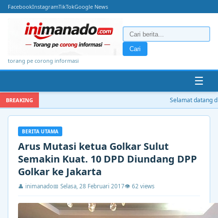
Facebook
Instagram
TikTok
Google News
Cari
torang pe corong informasi
☰
Selamat datang di 
BREAKING
BERITA UTAMA
Arus Mutasi ketua Golkar Sulut
Semakin Kuat. 10 DPD Diundang DPP
Golkar ke Jakarta
👤 inimanado
📅 Selasa, 28 Februari 2017
👁 62 views