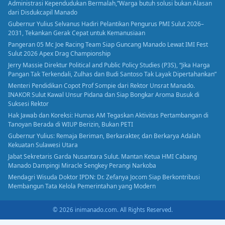
Administrasi Kependudukan Bermalah,”Warga butuh solusi bukan Alasan
dari Disdukcapil Manado
Gubernur Yulius Selvanus Hadiri Pelantikan Pengurus PMI Sulut 2026–
2031, Tekankan Gerak Cepat untuk Kemanusiaan
Pangeran 05 Mc Joe Racing Team Siap Guncang Manado Lewat IMI Fest
Sulut 2026 Apex Drag Championship
Jerry Massie Direktur Political and Public Policy Studies (P3S), “Jika Harga
Pangan Tak Terkendali, Zulhas dan Budi Santoso Tak Layak Dipertahankan”
Menteri Pendidikan Copot Prof Sompie dari Rektor Unsrat Manado.
INAKOR Sulut Kawal Unsur Pidana dan Siap Bongkar Aroma Busuk di
Suksesi Rektor
Hak Jawab dan Koreksi: Humas AM Tegaskan Aktivitas Pertambangan di
Tanoyan Berada di WIUP Berizin, Bukan PETI
Gubernur Yulius: Remaja Beriman, Berkarakter, dan Berkarya Adalah
Kekuatan Sulawesi Utara
Jabat Sekretaris Garda Nusantara Sulut. Mantan Ketua HMI Cabang
Manado Dampingi Miracle Sengkey Perangi Narkoba
Mendagri Wisuda Doktor IPDN: Dr. Zefanya Jocom Siap Berkontribusi
Membangun Tata Kelola Pemerintahan yang Modern
© 2026 inimanado.com. All Rights Reserved.