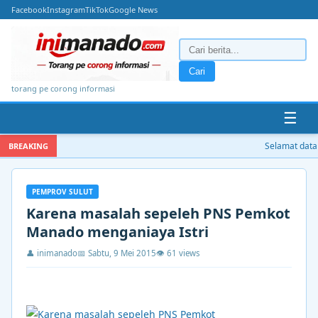
Facebook
Instagram
TikTok
Google News
Cari
torang pe corong informasi
☰
Selamat datan
BREAKING
PEMPROV SULUT
Karena masalah sepeleh PNS Pemkot
Manado menganiaya Istri
👤 inimanado
📅 Sabtu, 9 Mei 2015
👁 61 views