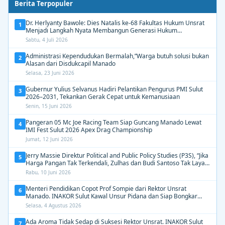
Berita Terpopuler
Dr. Herlyanty Bawole: Dies Natalis ke-68 Fakultas Hukum Unsrat
1
Menjadi Langkah Nyata Membangun Generasi Hukum
Berdampak
Sabtu, 4 Juli 2026
Administrasi Kependudukan Bermalah,”Warga butuh solusi bukan
2
Alasan dari Disdukcapil Manado
Selasa, 23 Juni 2026
Gubernur Yulius Selvanus Hadiri Pelantikan Pengurus PMI Sulut
3
2026–2031, Tekankan Gerak Cepat untuk Kemanusiaan
Senin, 15 Juni 2026
Pangeran 05 Mc Joe Racing Team Siap Guncang Manado Lewat
4
IMI Fest Sulut 2026 Apex Drag Championship
Jumat, 12 Juni 2026
Jerry Massie Direktur Political and Public Policy Studies (P3S), “Jika
5
Harga Pangan Tak Terkendali, Zulhas dan Budi Santoso Tak Layak
Dipertahankan”
Rabu, 10 Juni 2026
Menteri Pendidikan Copot Prof Sompie dari Rektor Unsrat
6
Manado. INAKOR Sulut Kawal Unsur Pidana dan Siap Bongkar
Aroma Busuk di Suksesi Rektor
Selasa, 4 Agustus 2026
Ada Aroma Tidak Sedap di Suksesi Rektor Unsrat. INAKOR Sulut
7