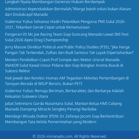
Langkah Nyata Membangun Generasi Hukum Berdampak
Administrasi Kependudukan Bermalah,”Warga butuh solusi bukan Alasan
dari Disdukcapil Manado
Gubernur Yulius Selvanus Hadiri Pelantikan Pengurus PMI Sulut 2026–
2031, Tekankan Gerak Cepat untuk Kemanusiaan
Pangeran 05 Mc Joe Racing Team Siap Guncang Manado Lewat IMI Fest
Sulut 2026 Apex Drag Championship
Jerry Massie Direktur Political and Public Policy Studies (P3S), “Jika Harga
Pangan Tak Terkendali, Zulhas dan Budi Santoso Tak Layak Dipertahankan”
Menteri Pendidikan Copot Prof Sompie dari Rektor Unsrat Manado.
INAKOR Sulut Kawal Unsur Pidana dan Siap Bongkar Aroma Busuk di
Suksesi Rektor
Hak Jawab dan Koreksi: Humas AM Tegaskan Aktivitas Pertambangan di
Tanoyan Berada di WIUP Berizin, Bukan PETI
Gubernur Yulius: Remaja Beriman, Berkarakter, dan Berkarya Adalah
Kekuatan Sulawesi Utara
Jabat Sekretaris Garda Nusantara Sulut. Mantan Ketua HMI Cabang
Manado Dampingi Miracle Sengkey Perangi Narkoba
Mendagri Wisuda Doktor IPDN: Dr. Zefanya Jocom Siap Berkontribusi
Membangun Tata Kelola Pemerintahan yang Modern
© 2026 inimanado.com. All Rights Reserved.