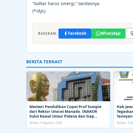
“Golkar harus sinergi,” tandasnya.
(*/dyL)
Facebook
WhatsApp
BAGIKAN:
BERITA TERKAIT
Menteri Pendidikan Copot Prof Sompie
Hak Jaw
dari Rektor Unsrat Manado. INAKOR
Tegaskan
Sulut Kawal Unsur Pidana dan Siap
Tanoyan 
Bongkar Aroma Busuk di Suksesi Rektor
PETI
Selasa, 4 Agustus 2026
Selasa, 4 