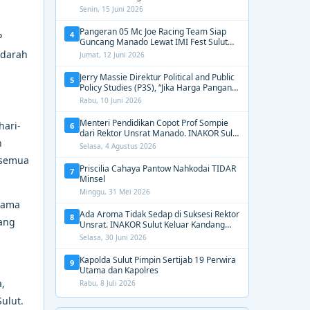
2031, Tekankan Gerak Cepat untuk
Senin, 15 Juni 2026
Kemanusiaan
Pangeran 05 Mc Joe Racing Team Siap
4
P
Guncang Manado Lewat IMI Fest Sulut
2026 Apex Drag Championship
rdarah
Jumat, 12 Juni 2026
Jerry Massie Direktur Political and Public
5
Policy Studies (P3S), “Jika Harga Pangan
Tak Terkendali, Zulhas dan Budi Santoso
Rabu, 10 Juni 2026
Tak Layak Dipertahankan”
Menteri Pendidikan Copot Prof Sompie
hari-
6
dari Rektor Unsrat Manado. INAKOR Sulut
n
Kawal Unsur Pidana dan Siap Bongkar
Selasa, 4 Agustus 2026
Aroma Busuk di Suksesi Rektor
 semua
Priscilia Cahaya Pantow Nahkodai TIDAR
7
Minsel
Minggu, 31 Mei 2026
sama
Ada Aroma Tidak Sedap di Suksesi Rektor
8
yang
Unsrat. INAKOR Sulut Keluar Kandang
Kawal Proses Seleksi
Selasa, 30 Juni 2026
Kapolda Sulut Pimpin Sertijab 19 Perwira
9
Utama dan Kapolres
a,
Rabu, 8 Juli 2026
ulut.