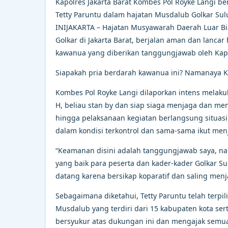
Kapolres Jakarta Barat Kombes Pol Royke Langi be
Tetty Paruntu dalam hajatan Musdalub Golkar Sulu
INIJAKARTA – Hajatan Musyawarah Daerah Luar Bia
Golkar di Jakarta Barat, berjalan aman dan lancar 
kawanua yang diberikan tanggungjawab oleh Kapo
Siapakah pria berdarah kawanua ini? Namanaya Ko
Kombes Pol Royke Langi dilaporkan intens melak
H, beliau stan by dan siap siaga menjaga dan men
hingga pelaksanaan kegiatan berlangsung situasi 
dalam kondisi terkontrol dan sama-sama ikut men
“Keamanan disini adalah tanggungjawab saya, na
yang baik para peserta dan kader-kader Golkar S
datang karena bersikap koparatif dan saling men
Sebagaimana diketahui, Tetty Paruntu telah terpil
Musdalub yang terdiri dari 15 kabupaten kota sert
bersyukur atas dukungan ini dan mengajak semua