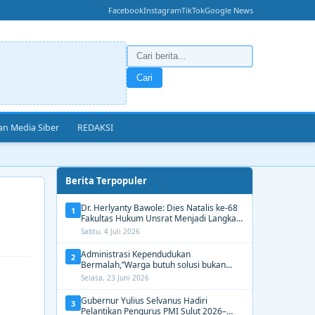
Facebook
Instagram
TikTok
Google News
Cari
n Media Siber
REDAKSI
Berita Terpopuler
Dr. Herlyanty Bawole: Dies Natalis ke-68
1
Fakultas Hukum Unsrat Menjadi Langkah
Nyata Membangun Generasi Hukum
Sabtu, 4 Juli 2026
Berdampak
Administrasi Kependudukan
2
Bermalah,”Warga butuh solusi bukan
Alasan dari Disdukcapil Manado
Selasa, 23 Juni 2026
Gubernur Yulius Selvanus Hadiri
3
Pelantikan Pengurus PMI Sulut 2026–