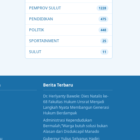
PEMPROV SULUT
1228
PENDIDIKAN
475
POLITIK
448
SPORTAINMENT
25
SULUT
11
a
Berita Terbaru
Dr. Herlyanty Bawole: Dies Natalis ke-
68 Fakultas Hukum Unsrat Menjadi
Langkah Nyata Membangun Generasi
Hukum Berdampak
Administrasi Kependudukan
Bermalah,”Warga butuh solusi bukan
Alasan dari Disdukcapil Manado
Gubernur Yulius Selvanus Hadiri
AH