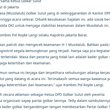
rsama Ketua Golkar Sulut
t di Jakarta
sa (Musdalub) Golkar Sulut yang di selenggarankan di Kantor DP
hingga acara selesai. Dibalik kesuksesan hajatan ini, ada sosok be
lda DKI untuk menjaga stabilitas keamanan dalam Musdalub ini.
mbes Pol Royke Langi selaku Kapolres Jakarta Barat.
ukan patroli dan mengecek keamanan H-1 Musdalub. Bahkan pada 
gontrol segala kemungkinan yang terjadi. Hanya saja pra kegiata
terkendali. Masa dan peserta yang tidak lain adalah kader golkar
jaga ketertiban dan keamanan.
mun semua ini terjaga dan terpelihara sehubungan adanya kerja
ulut yang datang di acara ini. Terimakasih semua warga kawanua 
jaga keterertiban dan keamanan,” ujar Kombes Pol Royke Langi.
ih secara aklamasi sebagai Ketua DPD Golkar Sulut oleh peserta
a organisasi sayap partai golkar lainnya. Tetty dalam sambutanny
 kader golkar bergandengan tangan membesarkan Partai Golkar S