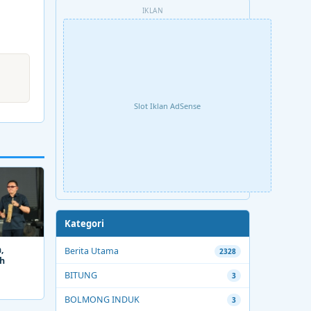
IKLAN
Slot Iklan AdSense
Kategori
,
Berita Utama
2328
ah
BITUNG
3
BOLMONG INDUK
3