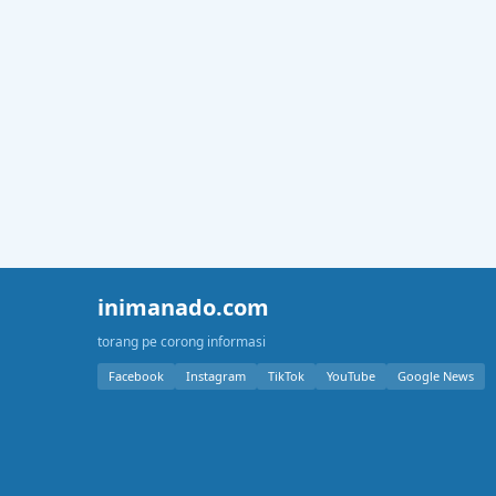
inimanado.com
torang pe corong informasi
Facebook
Instagram
TikTok
YouTube
Google News