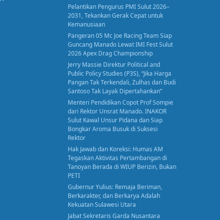
Pelantikan Pengurus PMI Sulut 2026–
2031, Tekankan Gerak Cepat untuk
Kemanusiaan
Pangeran 05 Mc Joe Racing Team Siap
Guncang Manado Lewat IMI Fest Sulut
2026 Apex Drag Championship
Jerry Massie Direktur Political and
Public Policy Studies (P3S), “Jika Harga
Pangan Tak Terkendali, Zulhas dan Budi
Santoso Tak Layak Dipertahankan”
Menteri Pendidikan Copot Prof Sompie
dari Rektor Unsrat Manado. INAKOR
Sulut Kawal Unsur Pidana dan Siap
Bongkar Aroma Busuk di Suksesi
Rektor
Hak Jawab dan Koreksi: Humas AM
Tegaskan Aktivitas Pertambangan di
Tanoyan Berada di WIUP Berizin, Bukan
PETI
Gubernur Yulius: Remaja Beriman,
Berkarakter, dan Berkarya Adalah
Kekuatan Sulawesi Utara
Jabat Sekretaris Garda Nusantara