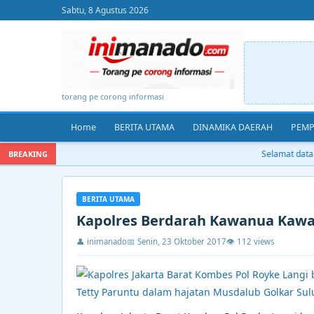
Sabtu, 8 Agustus 2026
torang pe corong informasi
Home
BERITA UTAMA
DINAMIKA DAERAH
PEMP
Selamat datang
BREAKING
BERITA UTAMA
Kapolres Berdarah Kawanua Kawal
👤 inimanado
📅 Senin, 23 Oktober 2017
👁 112 views