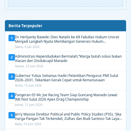
Berita Terpopuler
Dr. Herlyanty Bawole: Dies Natalis ke-68 Fakultas Hukum Unsrat
1
Menjadi Langkah Nyata Membangun Generasi Hukum
Berdampak
Sabtu, 4 Juli 2026
Administrasi Kependudukan Bermalah,”Warga butuh solusi bukan
2
Alasan dari Disdukcapil Manado
Selasa, 23 Juni 2026
Gubernur Yulius Selvanus Hadiri Pelantikan Pengurus PMI Sulut
3
2026–2031, Tekankan Gerak Cepat untuk Kemanusiaan
Senin, 15 Juni 2026
Pangeran 05 Mc Joe Racing Team Siap Guncang Manado Lewat
4
IMI Fest Sulut 2026 Apex Drag Championship
Jumat, 12 Juni 2026
Jerry Massie Direktur Political and Public Policy Studies (P3S), “Jika
5
Harga Pangan Tak Terkendali, Zulhas dan Budi Santoso Tak Layak
Dipertahankan”
Rabu, 10 Juni 2026