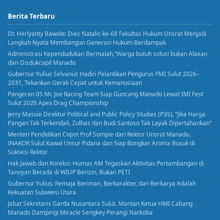
Berita Terbaru
Dr. Herlyanty Bawole: Dies Natalis ke-68 Fakultas Hukum Unsrat Menjadi
Langkah Nyata Membangun Generasi Hukum Berdampak
Administrasi Kependudukan Bermalah,”Warga butuh solusi bukan Alasan
dari Disdukcapil Manado
Gubernur Yulius Selvanus Hadiri Pelantikan Pengurus PMI Sulut 2026–
2031, Tekankan Gerak Cepat untuk Kemanusiaan
Pangeran 05 Mc Joe Racing Team Siap Guncang Manado Lewat IMI Fest
Sulut 2026 Apex Drag Championship
Jerry Massie Direktur Political and Public Policy Studies (P3S), “Jika Harga
Pangan Tak Terkendali, Zulhas dan Budi Santoso Tak Layak Dipertahankan”
Menteri Pendidikan Copot Prof Sompie dari Rektor Unsrat Manado.
INAKOR Sulut Kawal Unsur Pidana dan Siap Bongkar Aroma Busuk di
Suksesi Rektor
Hak Jawab dan Koreksi: Humas AM Tegaskan Aktivitas Pertambangan di
Tanoyan Berada di WIUP Berizin, Bukan PETI
Gubernur Yulius: Remaja Beriman, Berkarakter, dan Berkarya Adalah
Kekuatan Sulawesi Utara
Jabat Sekretaris Garda Nusantara Sulut. Mantan Ketua HMI Cabang
Manado Dampingi Miracle Sengkey Perangi Narkoba