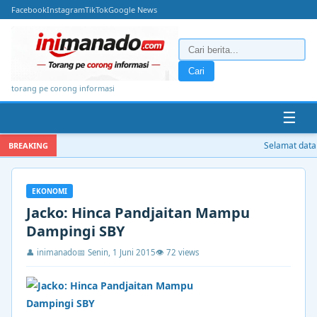
Facebook
Instagram
TikTok
Google News
Cari
torang pe corong informasi
☰
Selamat datang
BREAKING
EKONOMI
Jacko: Hinca Pandjaitan Mampu
Dampingi SBY
👤 inimanado
📅 Senin, 1 Juni 2015
👁 72 views