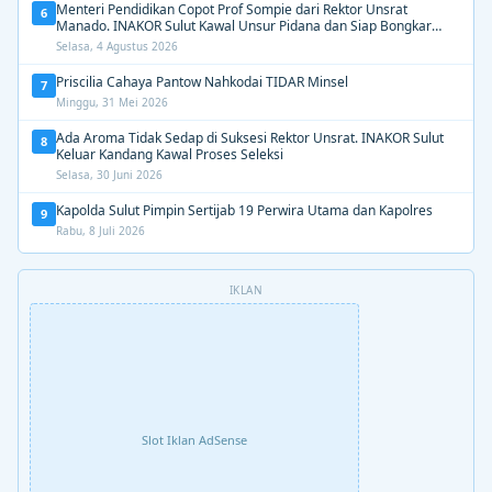
Menteri Pendidikan Copot Prof Sompie dari Rektor Unsrat
6
Manado. INAKOR Sulut Kawal Unsur Pidana dan Siap Bongkar
Aroma Busuk di Suksesi Rektor
Selasa, 4 Agustus 2026
Priscilia Cahaya Pantow Nahkodai TIDAR Minsel
7
Minggu, 31 Mei 2026
Ada Aroma Tidak Sedap di Suksesi Rektor Unsrat. INAKOR Sulut
8
Keluar Kandang Kawal Proses Seleksi
Selasa, 30 Juni 2026
Kapolda Sulut Pimpin Sertijab 19 Perwira Utama dan Kapolres
9
Rabu, 8 Juli 2026
IKLAN
Slot Iklan AdSense