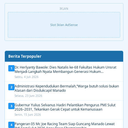
IKLAN
Slot Iklan AdSense
Berita Terpopuler
Dr. Herlyanty Bawole: Dies Natalis ke-68 Fakultas Hukum Unsrat
1
Menjadi Langkah Nyata Membangun Generasi Hukum
Berdampak
Sabtu, 4 Juli 2026
Administrasi Kependudukan Bermalah,”Warga butuh solusi bukan
2
Alasan dari Disdukcapil Manado
Selasa, 23 Juni 2026
Gubernur Yulius Selvanus Hadiri Pelantikan Pengurus PMI Sulut
3
2026–2031, Tekankan Gerak Cepat untuk Kemanusiaan
Senin, 15 Juni 2026
Pangeran 05 Mc Joe Racing Team Siap Guncang Manado Lewat
4