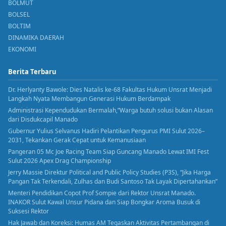
BOLMUT
BOLSEL
BOLTIM
DINAMIKA DAERAH
EKONOMI
Berita Terbaru
Dr. Herlyanty Bawole: Dies Natalis ke-68 Fakultas Hukum Unsrat Menjadi
Langkah Nyata Membangun Generasi Hukum Berdampak
Administrasi Kependudukan Bermalah,”Warga butuh solusi bukan Alasan
dari Disdukcapil Manado
Gubernur Yulius Selvanus Hadiri Pelantikan Pengurus PMI Sulut 2026–
2031, Tekankan Gerak Cepat untuk Kemanusiaan
Pangeran 05 Mc Joe Racing Team Siap Guncang Manado Lewat IMI Fest
Sulut 2026 Apex Drag Championship
Jerry Massie Direktur Political and Public Policy Studies (P3S), “Jika Harga
Pangan Tak Terkendali, Zulhas dan Budi Santoso Tak Layak Dipertahankan”
Menteri Pendidikan Copot Prof Sompie dari Rektor Unsrat Manado.
INAKOR Sulut Kawal Unsur Pidana dan Siap Bongkar Aroma Busuk di
Suksesi Rektor
Hak Jawab dan Koreksi: Humas AM Tegaskan Aktivitas Pertambangan di