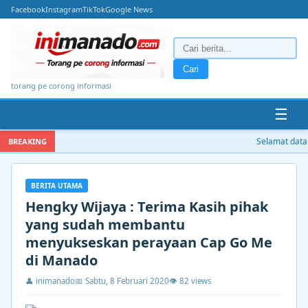
Facebook
Instagram
TikTok
Google News
Cari
torang pe corong informasi
☰
Selamat datang
BREAKING
BERITA UTAMA
Hengky Wijaya : Terima Kasih pihak
yang sudah membantu
menyukseskan perayaan Cap Go Me
di Manado
👤 inimanado
📅 Sabtu, 8 Februari 2020
👁 82 views