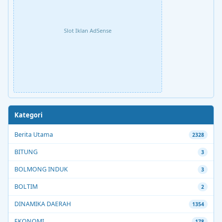
Slot Iklan AdSense
Kategori
Berita Utama
2328
BITUNG
3
BOLMONG INDUK
3
BOLTIM
2
DINAMIKA DAERAH
1354
EKONOMI
178