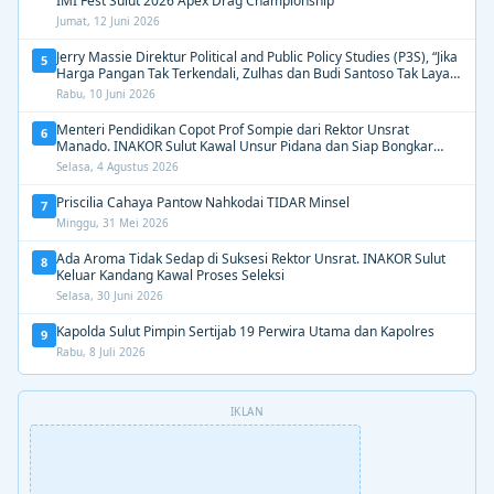
IMI Fest Sulut 2026 Apex Drag Championship
Jumat, 12 Juni 2026
Jerry Massie Direktur Political and Public Policy Studies (P3S), “Jika
5
Harga Pangan Tak Terkendali, Zulhas dan Budi Santoso Tak Layak
Dipertahankan”
Rabu, 10 Juni 2026
Menteri Pendidikan Copot Prof Sompie dari Rektor Unsrat
6
Manado. INAKOR Sulut Kawal Unsur Pidana dan Siap Bongkar
Aroma Busuk di Suksesi Rektor
Selasa, 4 Agustus 2026
Priscilia Cahaya Pantow Nahkodai TIDAR Minsel
7
Minggu, 31 Mei 2026
Ada Aroma Tidak Sedap di Suksesi Rektor Unsrat. INAKOR Sulut
8
Keluar Kandang Kawal Proses Seleksi
Selasa, 30 Juni 2026
Kapolda Sulut Pimpin Sertijab 19 Perwira Utama dan Kapolres
9
Rabu, 8 Juli 2026
IKLAN