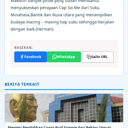
Makasih banyak pihak yang sudah membantu
menyukseskan perayaan Cap Go Me dari Suku
Minahasa,Bantik dan Nusa Utara yang menampilkan
budaya masing – masing tiap suku sehingga berjalan
dengan baik.(Herman)
BAGIKAN:
Facebook
WhatsApp
Salin URL
BERITA TERKAIT
Menteri Pendidikan Copot Prof Sompie dari Rektor Unsrat