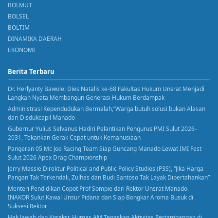
BOLMUT
BOLSEL
BOLTIM
DINAMIKA DAERAH
EKONOMI
Berita Terbaru
Dr. Herlyanty Bawole: Dies Natalis ke-68 Fakultas Hukum Unsrat Menjadi
Langkah Nyata Membangun Generasi Hukum Berdampak
Administrasi Kependudukan Bermalah,”Warga butuh solusi bukan Alasan
dari Disdukcapil Manado
Gubernur Yulius Selvanus Hadiri Pelantikan Pengurus PMI Sulut 2026–
2031, Tekankan Gerak Cepat untuk Kemanusiaan
Pangeran 05 Mc Joe Racing Team Siap Guncang Manado Lewat IMI Fest
Sulut 2026 Apex Drag Championship
Jerry Massie Direktur Political and Public Policy Studies (P3S), “Jika Harga
Pangan Tak Terkendali, Zulhas dan Budi Santoso Tak Layak Dipertahankan”
Menteri Pendidikan Copot Prof Sompie dari Rektor Unsrat Manado.
INAKOR Sulut Kawal Unsur Pidana dan Siap Bongkar Aroma Busuk di
Suksesi Rektor
Hak Jawab dan Koreksi: Humas AM Tegaskan Aktivitas Pertambangan di