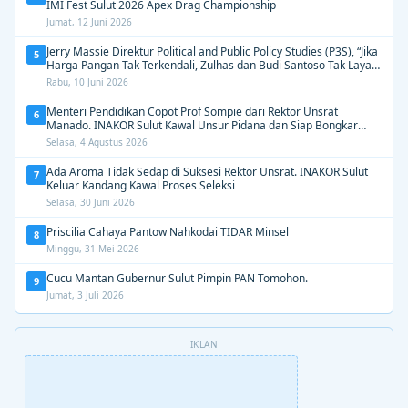
IMI Fest Sulut 2026 Apex Drag Championship
Jumat, 12 Juni 2026
Jerry Massie Direktur Political and Public Policy Studies (P3S), “Jika
5
Harga Pangan Tak Terkendali, Zulhas dan Budi Santoso Tak Layak
Dipertahankan”
Rabu, 10 Juni 2026
Menteri Pendidikan Copot Prof Sompie dari Rektor Unsrat
6
Manado. INAKOR Sulut Kawal Unsur Pidana dan Siap Bongkar
Aroma Busuk di Suksesi Rektor
Selasa, 4 Agustus 2026
Ada Aroma Tidak Sedap di Suksesi Rektor Unsrat. INAKOR Sulut
7
Keluar Kandang Kawal Proses Seleksi
Selasa, 30 Juni 2026
Priscilia Cahaya Pantow Nahkodai TIDAR Minsel
8
Minggu, 31 Mei 2026
Cucu Mantan Gubernur Sulut Pimpin PAN Tomohon.
9
Jumat, 3 Juli 2026
IKLAN