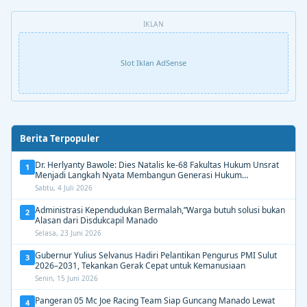
IKLAN
Slot Iklan AdSense
Berita Terpopuler
Dr. Herlyanty Bawole: Dies Natalis ke-68 Fakultas Hukum Unsrat
1
Menjadi Langkah Nyata Membangun Generasi Hukum
Berdampak
Sabtu, 4 Juli 2026
Administrasi Kependudukan Bermalah,”Warga butuh solusi bukan
2
Alasan dari Disdukcapil Manado
Selasa, 23 Juni 2026
Gubernur Yulius Selvanus Hadiri Pelantikan Pengurus PMI Sulut
3
2026–2031, Tekankan Gerak Cepat untuk Kemanusiaan
Senin, 15 Juni 2026
Pangeran 05 Mc Joe Racing Team Siap Guncang Manado Lewat
4