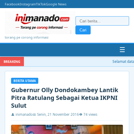
Facebook
Instagram
TikTok
Google News
Cari
torang pe corong informasi
☰
Selamat datan
BREAKING
BERITA UTAMA
Gubernur Olly Dondokambey Lantik
Pitra Ratulang Sebagai Ketua IKPNI
Sulut
👤 inimanado
📅 Senin, 21 November 2016
👁 74 views