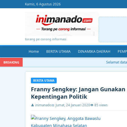
Kamis, 6 Agustus 2026
torang pe corong informasi
Home
BERITA UTAMA
DINAMIKA DAERAH
PEMP
Selamat datang
BREAKING
BERITA UTAMA
Franny Sengkey: Jangan Gunakan
Kepentingan Politik
👤 inimanado
📅 Jumat, 24 Januari 2020
👁 85 views