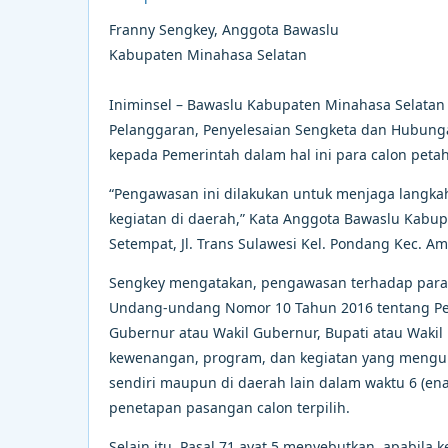
Franny Sengkey, Anggota Bawaslu
Kabupaten Minahasa Selatan
Iniminsel – Bawaslu Kabupaten Minahasa Selatan 
Pelanggaran, Penyelesaian Sengketa dan Hubun
kepada Pemerintah dalam hal ini para calon peta
“Pengawasan ini dilakukan untuk menjaga langk
kegiatan di daerah,” Kata Anggota Bawaslu Kabup
Setempat, Jl. Trans Sulawesi Kel. Pondang Kec. A
Sengkey mengatakan, pengawasan terhadap para c
Undang-undang Nomor 10 Tahun 2016 tentang Pemi
Gubernur atau Wakil Gubernur, Bupati atau Wakil
kewenangan, program, dan kegiatan yang mengun
sendiri maupun di daerah lain dalam waktu 6 (e
penetapan pasangan calon terpilih.
Selain itu, Pasal 71 ayat 5 menyebutkan, apabila