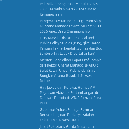
Pelantikan Pengurus PMI Sulut 2026–
2031, Tekankan Gerak Cepat untuk
Kemanusiaan
Pangeran 05 Mc Joe Racing Team Siap
Guncang Manado Lewat IMI Fest Sulut
2026 Apex Drag Championship
Jerry Massie Direktur Political and
Public Policy Studies (P3S), “Jika Harga
Pangan Tak Terkendali, Zulhas dan Budi
Santoso Tak Layak Dipertahankan”
Menteri Pendidikan Copot Prof Sompie
dari Rektor Unsrat Manado. INAKOR
Sulut Kawal Unsur Pidana dan Siap
Bongkar Aroma Busuk di Suksesi
Rektor
Hak Jawab dan Koreksi: Humas AM
Tegaskan Aktivitas Pertambangan di
Tanoyan Berada di WIUP Berizin, Bukan
PETI
Gubernur Yulius: Remaja Beriman,
Berkarakter, dan Berkarya Adalah
Kekuatan Sulawesi Utara
Jabat Sekretaris Garda Nusantara