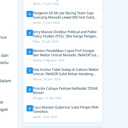
2031, Tekankan Gerak Cepat untuk
Senin, 15 Juni 2026
Kemanusiaan
Pangeran 05 Mc Joe Racing Team Siap
4
Guncang Manado Lewat IMI Fest Sulut
2026 Apex Drag Championship
Jumat, 12 Juni 2026
Jerry Massie Direktur Political and Public
5
Policy Studies (P3S), “Jika Harga Pangan
usus
Tak Terkendali, Zulhas dan Budi Santoso
Rabu, 10 Juni 2026
Tak Layak Dipertahankan”
Menteri Pendidikan Copot Prof Sompie
6
m dan
dari Rektor Unsrat Manado. INAKOR Sulut
Kawal Unsur Pidana dan Siap Bongkar
Selasa, 4 Agustus 2026
waslu
Aroma Busuk di Suksesi Rektor
Ada Aroma Tidak Sedap di Suksesi Rektor
7
Unsrat. INAKOR Sulut Keluar Kandang
Kawal Proses Seleksi
Selasa, 30 Juni 2026
 dalam
Priscilia Cahaya Pantow Nahkodai TIDAR
8
Minsel
Minggu, 31 Mei 2026
ah
Cucu Mantan Gubernur Sulut Pimpin PAN
9
ngan
Tomohon.
Jumat, 3 Juli 2026