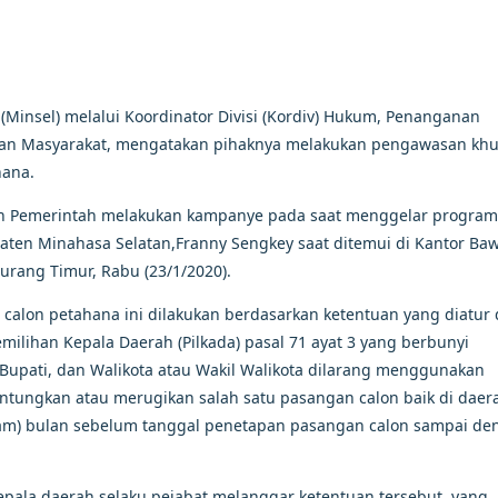
(Minsel) melalui Koordinator Divisi (Kordiv) Hukum, Penanganan
gan Masyarakat, mengatakan pihaknya melakukan pengawasan kh
hana.
ah Pemerintah melakukan kampanye pada saat menggelar progra
aten Minahasa Selatan,Franny Sengkey saat ditemui di Kantor Ba
murang Timur, Rabu (23/1/2020).
alon petahana ini dilakukan berdasarkan ketentuan yang diatur
lihan Kepala Daerah (Pilkada) pasal 71 ayat 3 yang berbunyi
 Bupati, dan Walikota atau Wakil Walikota dilarang menggunakan
tungkan atau merugikan salah satu pasangan calon baik di daer
nam) bulan sebelum tanggal penetapan pasangan calon sampai de
 kepala daerah selaku pejabat melanggar ketentuan tersebut, yang