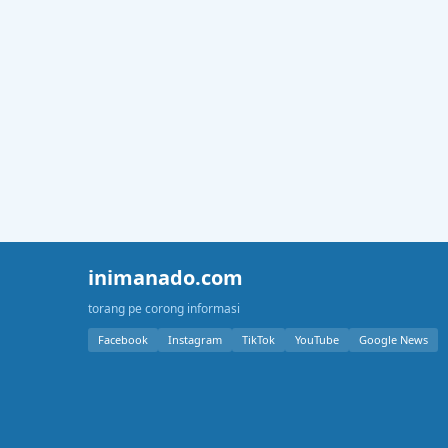
inimanado.com
torang pe corong informasi
Facebook
Instagram
TikTok
YouTube
Google News