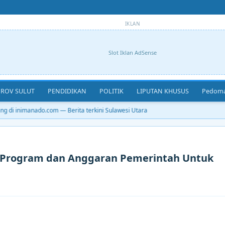
IKLAN
Slot Iklan AdSense
ROV SULUT
PENDIDIKAN
POLITIK
LIPUTAN KHUSUS
Pedoma
 di inimanado.com — Berita terkini Sulawesi Utara
 Program dan Anggaran Pemerintah Untuk