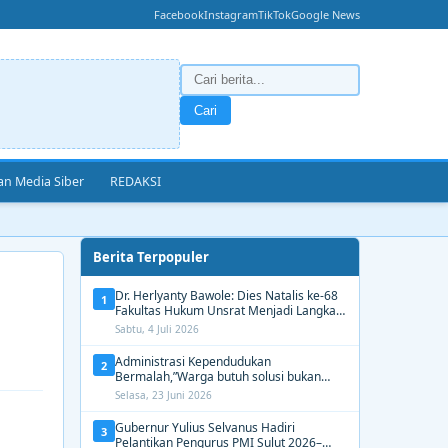
Facebook
Instagram
TikTok
Google News
Cari
n Media Siber
REDAKSI
Berita Terpopuler
Dr. Herlyanty Bawole: Dies Natalis ke-68
1
Fakultas Hukum Unsrat Menjadi Langkah
Nyata Membangun Generasi Hukum
Sabtu, 4 Juli 2026
Berdampak
Administrasi Kependudukan
2
Bermalah,”Warga butuh solusi bukan
Alasan dari Disdukcapil Manado
Selasa, 23 Juni 2026
Gubernur Yulius Selvanus Hadiri
3
Pelantikan Pengurus PMI Sulut 2026–