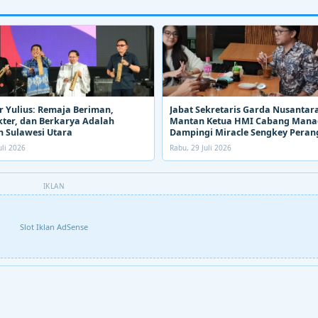
 Yulius: Remaja Beriman,
Jabat Sekretaris Garda Nusantara
ter, dan Berkarya Adalah
Mantan Ketua HMI Cabang Man
 Sulawesi Utara
Dampingi Miracle Sengkey Peran
Narkoba
uli 2026
Rabu, 29 Juli 2026
IKLAN
Slot Iklan AdSense