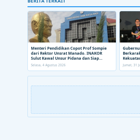
BERITA TERKAIT
Menteri Pendidikan Copot Prof Sompie
Gubernur
dari Rektor Unsrat Manado. INAKOR
Berkarak
Sulut Kawal Unsur Pidana dan Siap
Kekuatan
Bongkar Aroma Busuk di Suksesi Rektor
Selasa, 4 Agustus 2026
Jumat, 31 J