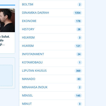
BOLTIM
2
DINAMIKA DAERAH
1354
EKONOMI
178
HISTORY
28
 Sulut.
HIUKRIM
3
ado
gi
HUKRIM
121
INFOTAINMENT
24
KOTAMOBAGU
1
LIPUTAN KHUSUS
360
MANADO
83
MINAHASA INDUK
2
MINSEL
145
MINUT
3