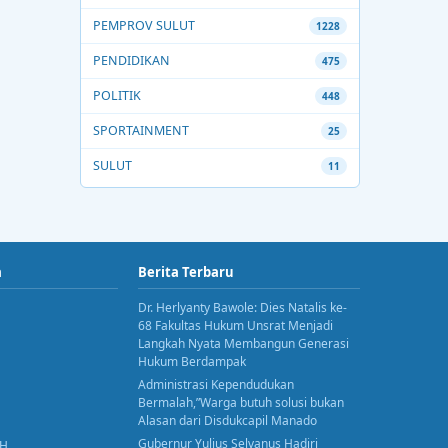
PEMPROV SULUT
1228
PENDIDIKAN
475
POLITIK
448
SPORTAINMENT
25
SULUT
11
a
Berita Terbaru
Dr. Herlyanty Bawole: Dies Natalis ke-
68 Fakultas Hukum Unsrat Menjadi
Langkah Nyata Membangun Generasi
Hukum Berdampak
Administrasi Kependudukan
Bermalah,”Warga butuh solusi bukan
Alasan dari Disdukcapil Manado
Gubernur Yulius Selvanus Hadiri
AH